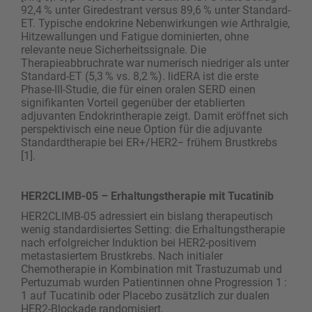
92,4 % unter Giredestrant versus 89,6 % unter Standard-
ET. Typische endokrine Nebenwirkungen wie Arthralgie,
Hitzewallungen und Fatigue dominierten, ohne
relevante neue Sicherheitssignale. Die
Therapieabbruchrate war numerisch niedriger als unter
Standard-ET (5,3 % vs. 8,2 %). lidERA ist die erste
Phase-III-Studie, die für einen oralen SERD einen
signifikanten Vorteil gegenüber der etablierten
adjuvanten Endokrintherapie zeigt. Damit eröffnet sich
perspektivisch eine neue Option für die adjuvante
Standardtherapie bei ER+/HER2− frühem Brustkrebs
[1].
HER2CLIMB-05 – Erhaltungstherapie mit Tucatinib
HER2CLIMB-05 adressiert ein bislang therapeutisch
wenig standardisiertes Setting: die Erhaltungstherapie
nach erfolgreicher Induktion bei HER2-positivem
metastasiertem Brustkrebs. Nach initialer
Chemotherapie in Kombination mit Trastuzumab und
Pertuzumab wurden Patientinnen ohne Progression 1 :
1 auf Tucatinib oder Placebo zusätzlich zur dualen
HER2-Blockade randomisiert.