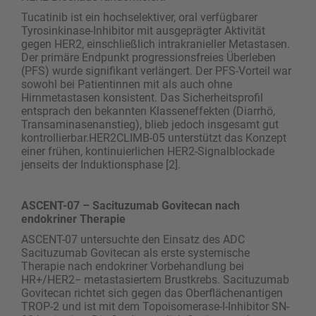
Tucatinib ist ein hochselektiver, oral verfügbarer
Tyrosinkinase-Inhibitor mit ausgeprägter Aktivität
gegen HER2, einschließlich intrakranieller Metastasen.
Der primäre Endpunkt progressionsfreies Überleben
(PFS) wurde signifikant verlängert. Der PFS-Vorteil war
sowohl bei Patientinnen mit als auch ohne
Hirnmetastasen konsistent. Das Sicherheitsprofil
entsprach den bekannten Klasseneffekten (Diarrhö,
Transaminasenanstieg), blieb jedoch insgesamt gut
kontrollierbar.HER2CLIMB-05 unterstützt das Konzept
einer frühen, kontinuierlichen HER2-Signalblockade
jenseits der Induktionsphase [2].
ASCENT-07 – Sacituzumab Govitecan nach
endokriner Therapie
ASCENT-07 untersuchte den Einsatz des ADC
Sacituzumab Govitecan als erste systemische
Therapie nach endokriner Vorbehandlung bei
HR+/HER2− metastasiertem Brustkrebs. Sacituzumab
Govitecan richtet sich gegen das Oberflächenantigen
TROP-2 und ist mit dem Topoisomerase-I-Inhibitor SN-