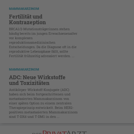
MAMMAKARZINOM
Fertilität und
Kontrazeption
BRCA1/2-Mutationsträgerinnen stehen
häufig bereits im jungen Erwachsenenalter
vor komplexen
reproduktionsmedizinischen
Entscheidungen. Da die Diagnose oft in die
reproduktive Lebensphase fällt, sollte
Fertilität frühzeitig adressiert werden. ...
MAMMAKARZINOM
ADC: Neue Wirkstoffe
und Toxizitäten
Antikörper-Wirkstoff-Konjugate (ADC)
haben sich beim fortgeschrittenen und
metastasierten Mammakarzinom von
einer späten Option zu einem zentralen
Therapieprinzip entwickelt. Beim HER2-
positiven ­metastasierten Mammakarzinom
sind T-DXd und T-DM1 in den ...