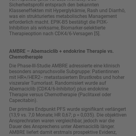
Sicherheitsprofil entsprach den bekannten
Klasseneffekten mit Hyperglykämie, Rash und Diarrhö,
was ein strukturiertes metabolisches Management
erforderlich macht. EPIK-B5 bestätigt die PI3K-
Inhibition als wirksame, Biomarker-selektierte
Therapieoption nach CDK4/6-Versagen [5].
AMBRE – Abemaciclib + endokrine Therapie vs.
Chemotherapie
Die Phase-III-Studie AMBRE adressierte eine klinisch
besonders anspruchsvolle Subgruppe: Patientinnen
mit HR+/HER2− metastasiertem Brustkrebs und hoher
viszeraler Tumorlast. Randomisiert wurde auf
Abemaciclib (CDK4/6-Inhibitor) plus endokrine
Therapie versus Chemotherapie (Paclitaxel oder
Capecitabin).
Der primäre Endpunkt PFS wurde signifikant verlängert
(13,9 vs. 7,0 Monate; HR 0,67; p = 0,035). Die objektiven
Ansprechraten waren vergleichbar, jedoch war die
Dauer des Ansprechens unter Abemaciclib länger.
AMBRE liefert damit erstmals prospektive Evidenz,