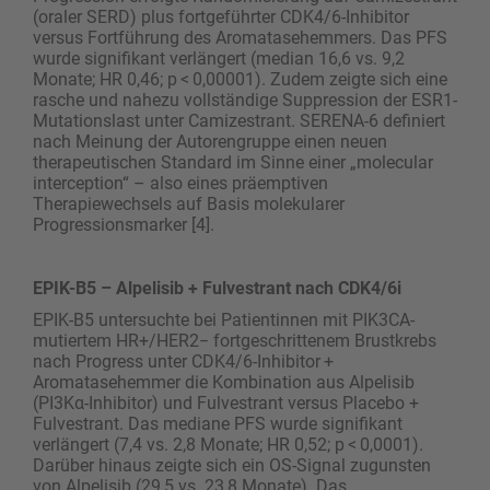
(oraler SERD) plus fortgeführter CDK4/6-Inhibitor
versus Fortführung des Aromatasehemmers. Das PFS
wurde signifikant verlängert (median 16,6 vs. 9,2
Monate; HR 0,46; p < 0,00001). Zudem zeigte sich eine
rasche und nahezu vollständige Suppression der ESR1-
Mutationslast unter Camizestrant. SERENA-6 definiert
nach Meinung der Autorengruppe einen neuen
therapeutischen Standard im Sinne einer „molecular
interception“ – also eines präemptiven
Therapiewechsels auf Basis molekularer
Progressionsmarker [4].
EPIK-B5 – Alpelisib + Fulvestrant nach CDK4/6i
EPIK-B5 untersuchte bei Patientinnen mit PIK3CA-
mutiertem HR+/HER2− fortgeschrittenem Brustkrebs
nach Progress unter CDK4/6-Inhibitor +
Aromatasehemmer die Kombination aus Alpelisib
(PI3Kα-Inhibitor) und Fulvestrant versus Placebo +
Fulve­strant. Das mediane PFS wurde signifikant
verlängert (7,4 vs. 2,8 Monate; HR 0,52; p < 0,0001).
Darüber hinaus zeigte sich ein OS-Signal zugunsten
von Alpelisib (29,5 vs. 23,8 Monate). Das