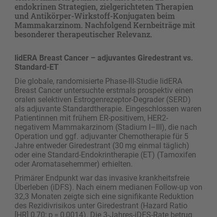
endokrinen Strategien, zielgerichteten Therapien
und Antikörper-Wirkstoff-Konjugaten beim
Mammakarzinom. Nachfolgend Kernbeiträge mit
besonderer therapeutischer Relevanz.
lidERA Breast Cancer – adjuvantes Giredestrant vs.
Standard-ET
Die globale, randomisierte Phase-III-Studie lidERA
Breast Cancer untersuchte erstmals prospektiv einen
oralen selektiven Estrogenrezeptor-Degrader (SERD)
als adjuvante Standardtherapie. Eingeschlossen waren
Patientinnen mit frühem ER-positivem, HER2-
negativem Mammakarzinom (Stadium I–III), die nach
Operation und ggf. adjuvanter Chemotherapie für 5
Jahre entweder Giredestrant (30 mg einmal täglich)
oder eine Standard-Endokrintherapie (ET) (Tamoxifen
oder Aromatasehemmer) erhielten.
Primärer Endpunkt war das invasive krankheitsfreie
Überleben (iDFS). Nach einem medianen Follow-up von
32,3 Monaten zeigte sich eine signifikante Reduktion
des Rezidivrisikos unter Giredestrant (Hazard Ratio
[HR] 0,70; p = 0,0014). Die 3-Jahres-iDFS-Rate betrug