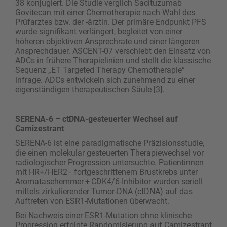
38 konjugiert. Die Studie verglich Sacituzumab
Govitecan mit einer Chemotherapie nach Wahl des
Prüfarztes bzw. der -ärztin. Der primäre Endpunkt PFS
wurde signifikant verlängert, begleitet von einer
höheren objektiven Ansprechrate und einer längeren
Ansprechdauer. ASCENT-07 verschiebt den Einsatz von
ADCs in frühere Therapielinien und stellt die klassische
Sequenz „ET Targeted Therapy Chemotherapie“
infrage. ADCs entwickeln sich zunehmend zu einer
eigenständigen therapeutischen Säule [3].
SERENA-6 – ctDNA-gesteuerter Wechsel auf
Camizestrant
SERENA-6 ist eine paradigmatische Präzisionsstudie,
die einen molekular gesteuerten Therapiewechsel vor
radiologischer Progression untersuchte. Patientinnen
mit HR+/HER2− fortgeschrittenem Brustkrebs unter
Aromatasehemmer + CDK4/6-Inhibitor wurden seriell
mittels zirkulierender Tumor-DNA (ctDNA) auf das
Auftreten von ESR1-Mutationen überwacht.
Bei Nachweis einer ESR1-Mutation ohne klinische
Progression erfolgte Randomisierung auf Camize­strant