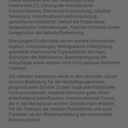
Ebene abspielen und den Alterungsprozess
bestimmten [1]: Störung der interzellulären
Kommunikation, Stammzell-Erschöpfung, zelluläre
Seneszenz, mitochodriale Funktionsstörung,
genomische Instabilität, Verlust der Proteostase,
epigenetische Veränderungen, Telomer-Schwund sowie
Deregulation der Nährstofferkennung.
Eine jüngere Studie habe sie um weitere Kennzeichen
ergänzt: Entzündungen, fehlreguliertes DNASplicing,
geänderte mechanische Eigenschaften der Haut,
Störungen des Mikrobioms, Beeinträchtigung der
Autophagie sowie weitere noch nicht genauer definierte
Faktoren.
Die zelluläre Seneszenz werde in den nächsten Jahren
enorme Bedeutung für die Hautpflege gewinnen,
prognostizierte Shotter. Zudem trage jede Körperzelle
Hormonrezeptoren, weshalb Hormone gutes Altern
entscheidend beeinflussten, insbesondere bei Frauen,
die in der Menopause enorme Umstellungen erlebten.
Für die Therapie der meisten Patientinnen und auch
Patienten sei die Wiederherstellung der hormonellen
Balance zentral.