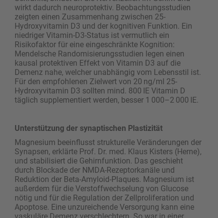
wirkt dadurch neuroprotektiv. Beobachtungsstudien
zeigten einen Zusammenhang zwischen 25-
Hydroxyvitamin D3 und der kognitiven Funktion. Ein
niedriger Vitamin-D3-Status ist vermutlich ein
Risikofaktor für eine eingeschränkte Kognition:
Mendelsche Randomisierungsstudien legen einen
kausal protektiven Effekt von Vitamin D3 auf die
Demenz nahe, welcher unabhängig vom Lebensstil ist.
Für den empfohlenen Zielwert von 20 ng/ml 25-
Hydroxyvitamin D3 sollten mind. 800 IE Vitamin D
täglich supplementiert werden, besser 1 000–2 000 IE.
Unterstützung der synaptischen Plastizität
Magnesium beeinflusst strukturelle Veränderungen der
Synapsen, erklärte Prof. Dr. med. Klaus Kisters (Herne),
und stabilisiert die Gehirnfunktion. Das geschieht
durch Blockade der NMDA-Rezeptorkanäle und
Reduktion der Beta-Amyloid-Plaques. Magnesium ist
außerdem für die Verstoffwechselung von Glucose
nötig und für die Regulation der Zellproliferation und
Apoptose. Eine unzureichende Versorgung kann eine
vaskuläre Demenz verschlechtern. So war in einer