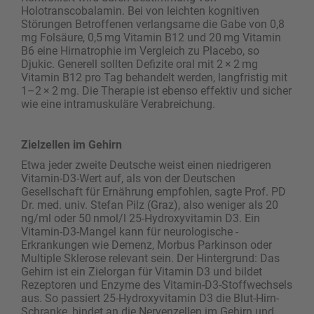
Holotranscobalamin. Bei von leichten kognitiven
Störungen Betroffenen verlangsame die Gabe von 0,8
mg Folsäure, 0,5 mg Vitamin B12 und 20 mg Vitamin
B6 eine Hirnatrophie im Vergleich zu Placebo, so
Djukic. Generell sollten Defizite oral mit 2 × 2 mg
Vitamin B12 pro Tag behandelt werden, langfristig mit
1–2 × 2 mg. Die Therapie ist ebenso effektiv und sicher
wie eine intramuskuläre Verabreichung.
Zielzellen im Gehirn
Etwa jeder zweite Deutsche weist einen niedrigeren
Vitamin-D3-Wert auf, als von der Deutschen
Gesellschaft für Ernährung empfohlen, sagte Prof. PD
Dr. med. univ. Stefan Pilz (Graz), also weniger als 20
ng/ml oder 50 nmol/l 25-Hydroxyvitamin D3. Ein
Vitamin-D3-Mangel kann für neurologische ­
Erkrankungen wie Demenz, Morbus Parkinson oder
Multiple Sklerose relevant sein. Der Hintergrund: Das
Gehirn ist ein Zielorgan für Vitamin D3 und ­bildet
Rezeptoren und Enzyme des Vitamin-D3-Stoffwechsels
aus. So passiert 25-Hydroxyvitamin D3 die Blut-Hirn-
Schranke, bindet an die Nervenzellen im Gehirn und