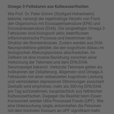
Omega-3-Fettsäuren aus Kaltwasserfischen
Wie Prof. Dr. Peter Grimm (Stuttgart-Hohenheim)
betonte, versorgt der regelmäßige Verzehr von Fisch
den Organismus mit Eicosapentaensäure (EPA) und
Docosahexaensäure (DHA). Die langkettigen Omega-3-
Fettsäuren sind biologisch aktiv, beeinflussen
inflammatorische Prozesse und bestimmen die
Struktur der Biomembranen. Zudem werden aus DHA
Neuroprotektine gebildet, die den kognitiven Abbau im
biologischen Alterungsprozess abschwächen. Im
Zellkern ist eine inverse Beziehung zwischen einer
Verkürzung der Telomere und dem EPA/DHA-
Serumspiegel bekannt. Verkürzte Telomere gelten als
Indikatoren der Zellalterung. Allgemein sind Omega-3-
Fettsäuren mit einer verbesserten kognitiven Leistung
und verminderten depressiven Stimmungen assoziiert.
Deshalb wird empfohlen, mehr als 300 mg EPA/DHA
pro Tag aufzunehmen, hauptsächlich aus fettreichen
Kaltwasserfischen. Dagegen die Realität beim Essen:
Konsumiert werden Ultra Processed Foods (UPF). Wie
eine Untersuchung zeigte, entwickelten die Personen
mit dem höchsten Konsum an UPF signifikant mehr