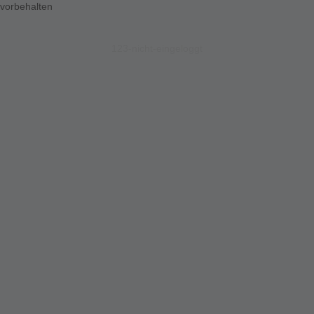
vorbehalten
123-nicht-eingeloggt