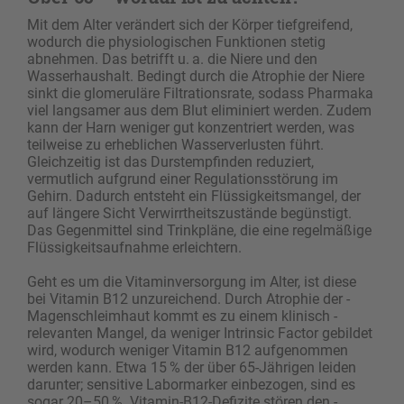
Mit dem Alter verändert sich der Körper tiefgreifend,
wodurch die physiologischen Funktionen stetig
abnehmen. Das betrifft u. a. die Niere und den
Wasserhaushalt. Bedingt durch die Atrophie der Niere
sinkt die glomeruläre Filtrationsrate, sodass Pharmaka
viel langsamer aus dem Blut eliminiert werden. Zudem
kann der Harn weniger gut konzentriert werden, was
teilweise zu erheblichen Wasserverlusten führt.
Gleichzeitig ist das Durstempfinden reduziert,
vermutlich aufgrund einer Regulationsstörung im
Gehirn. Dadurch entsteht ein Flüssigkeitsmangel, der
auf längere Sicht Verwirrtheitszustände begünstigt.
Das Gegenmittel sind Trinkpläne, die eine regelmäßige
Flüssigkeitsaufnahme erleichtern.
Geht es um die Vitaminversorgung im Alter, ist diese
bei Vitamin B12 unzureichend. Durch Atrophie der ­
Magenschleimhaut kommt es zu einem klinisch ­
relevanten Mangel, da weniger Intrinsic Factor gebildet
wird, wodurch weniger Vitamin B12 aufgenommen
werden kann. Etwa 15 % der über 65-Jährigen leiden
darunter; sensitive Labormarker einbezogen, sind es
sogar 20–50 %. Vitamin-B12-Defizite stören den ­