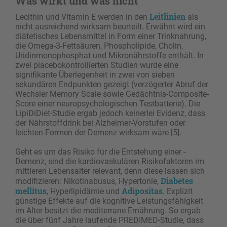
Was wirkt und was nicht
Leitlinien
Lecithin und Vitamin E werden in den
als
nicht ausreichend wirksam beurteilt. Erwähnt wird ein
diätetisches Lebensmittel in Form einer Trinknahrung,
die Omega-3-Fettsäuren, Phospholipide, Cholin,
Uridinmonophosphat und Mikronährstoffe enthält. In
zwei placebokontrollierten Studien wurde eine
signifikante Überlegenheit in zwei von sieben
sekundären Endpunkten gezeigt (verzögerter Abruf der
Wechsler Memory Scale sowie Gedächtnis-Composite-
Score einer neuropsychologischen Testbatterie). Die
LipiDiDiet-Studie ergab jedoch keinerlei Evidenz, dass
der Nährstoffdrink bei Alzheimer-Vorstufen oder
leichten Formen der Demenz wirksam wäre [5].
Geht es um das Risiko für die Entstehung einer ­
Demenz, sind die kardiovaskulären Risikofaktoren im
mittleren Lebensalter relevant, denn diese lassen sich
Diabetes
modifizieren: Nikotinabusus, Hypertonie,
mellitus
Adipositas
, Hyperlipidämie und
. Explizit
günstige Effekte auf die kognitive Leistungsfähigkeit
im Alter besitzt die mediterrane Ernährung. So ergab
die über fünf Jahre laufende PREDIMED-Studie, dass