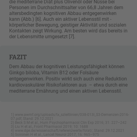
die mediterrane Diät plus Olivenöl oder Nüsse bei
Personen im Durchschnittsalter von 66,8 Jahren dem
altersbedingten kognitiven Abbau entgegenwirken
kann (Abb.) [6]. Auch ein aktiver Lebensstil mit ­
körperlicher Bewegung, geistiger Aktivität und sozialen
Kontakten zeigt Wirkung. Am besten wird das bereits in
der Lebensmitte umgesetzt [7].
FAZIT
Dem Abbau der kognitiven Leistungsfähigkeit können
Ginkgo biloba, Vitamin B12 oder Folsäure
entgegenwirken. Positiv wirkt sich auch eine ­Reduktion
kardiovaskulärer Risikofaktoren aus – etwa durch eine
mediterrane Ernährung und einen aktiven Lebensstil.
1) www.awmf.org/uploads/tx_szleitlinien/038-013l_S3-Demenzen-2016-
07.pdf, Stand: 29.12.2021
2) Beck S M et al., Hum Psychopharmacol Clin Exp 2016; 31: 227–242
3) Liu H et al., Front Pharmacol 2019; 10: 1688
4) www.dge.de/wissenschaft/referenzwerte/folat/, Stand: 29.12.2021
5) Soininen H et al., Lancet Neurol 2017; 16: 965–975