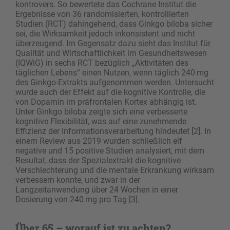
kontrovers. So bewertete das Cochrane Institut die
Ergebnisse von 36 randomisierten, kontrollierten
Studien (RCT) dahingehend, dass Ginkgo biloba sicher
sei, die Wirksamkeit jedoch inkonsistent und nicht
überzeugend. Im Gegensatz dazu sieht das Institut für
Qualität und Wirtschaftlichkeit im Gesundheits­wesen
(IQWiG) in sechs RCT bezüglich „Aktivitäten des
täglichen Lebens“ einen Nutzen, wenn täglich 240 mg
des Ginkgo-Extrakts aufgenommen werden. Untersucht
wurde auch der Effekt auf die kognitive Kontrolle, die
von Dopamin im präfrontalen Kortex abhängig ist.
Unter Ginkgo biloba zeigte sich eine verbesserte
kognitive Flexibilität, was auf eine zunehmende
Effizienz der Informationsverarbeitung hindeutet [2]. In
einem Review aus 2019 wurden schließlich elf
negative und 15 positive Studien analysiert, mit dem
Resultat, dass der Spezialextrakt die kognitive
Verschlechterung und die mentale Erkrankung wirksam
verbessern konnte, und zwar in der
Langzeitanwendung über 24 Wochen in einer
Dosierung von 240 mg pro Tag [3].
Über 65 – worauf ist zu achten?