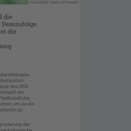
 die
. Demzufolge
et die
lung
dardtherapie.
bstipation,
rapie des RDS
 umfasst ein
rheilkundliche
ation, um so ein
atientin zu
ggravierung der
psychologische