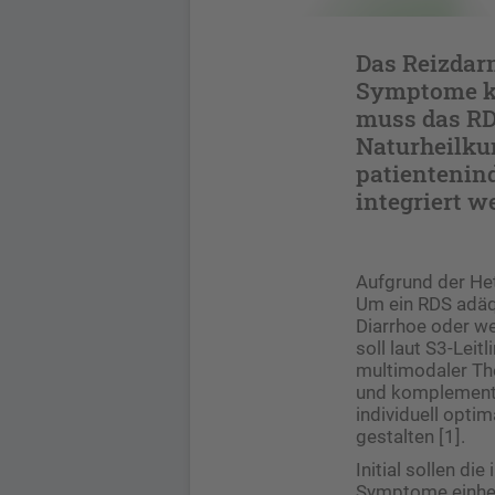
Das Reizdar
Symptome kö
muss das RDS
Naturheilku
patientenind
integriert 
Aufgrund der He
Um ein RDS adäqu
Diarrhoe oder w
soll laut S3-Leit
multimodaler The
und komplementär
individuell opti
gestalten [1].
Initial sollen di
Symptome einher