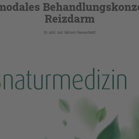
modales Behandlungskonze
Reizdarm
Dr. phil. nat. Miriam Neuenfeldt