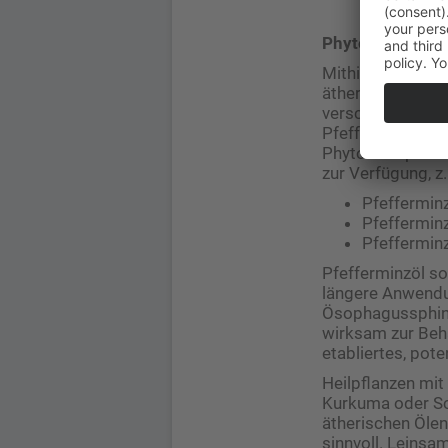
Phytotherapie
Mithilfe der Phy
ätherische Pfla
verschaffen. Kam
Pfefferminzblätt
Phytotherapeuti
zur Verfügung, z. 
Pfeffermin
Pfeffermin
Pfefferminz
Pfefferminzöl so
längere Anwendun
Ösophagussphinkt
wirksam zur Beh
etabliertes, po
Heilpflanzen mit
Kurkuma oder Sc
ätherischen Ölen
sinnvoll. Leins