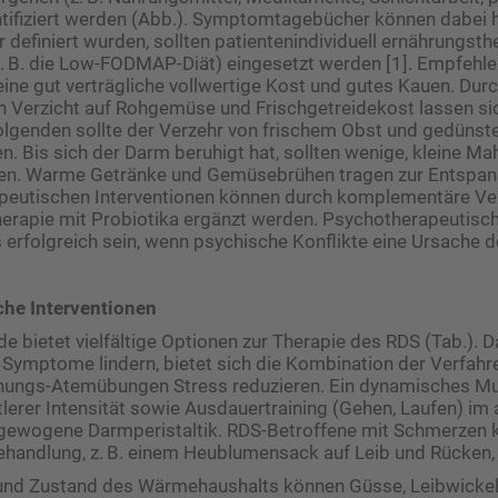
ntifiziert werden (Abb.). Symptomtagebücher können dabei hi
definiert wurden, sollten patientenindividuell ernährungst
z. B. die Low-FODMAP-Diät) eingesetzt werden [1]. Empfehle
eine gut verträgliche vollwertige Kost und gutes Kauen. Dur
 Verzicht auf Rohgemüse und Frischgetreidekost lassen si
Folgenden sollte der Verzehr von frischem Obst und gedün
n. Bis sich der Darm beruhigt hat, sollten wenige, kleine Ma
n. Warme Getränke und Gemüsebrühen tragen zur Entspannu
peutischen Interventionen können durch komplementäre Ve
herapie mit Probiotika ergänzt werden. Psychotherapeutisc
 erfolgreich sein, wenn psychische Konflikte eine Ursache d
che Interventionen
e bietet vielfältige Optionen zur Therapie des RDS (Tab.). D
 Symptome lindern, bietet sich die Kombination der Verfahre
ungs-Atemübungen Stress reduzieren. Ein dynamisches Mus
ttlerer Intensität sowie Ausdauertraining (Gehen, Laufen) im
sgewogene Darmperistaltik. RDS-­Betroffene mit Schmerzen 
andlung, z. B. einem Heublumensack auf Leib und Rücken, p
und Zustand des Wärmehaushalts können Güsse, Leibwickel