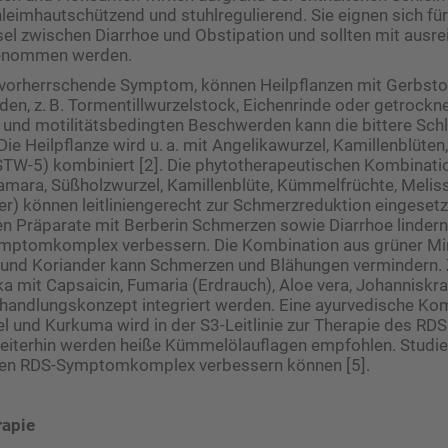
hleimhautschützend und stuhl­regulierend. Sie ­eignen sich f
l zwischen Diarrhoe und Obstipation und sollten mit ausr
genommen werden.
s vorherrschende Symptom, können Heilpflanzen mit Gerbsto
n, z. B. Tormentillwurzelstock, Eichenrinde oder getrockn
n und motilitätsbedingten Beschwerden kann die bittere Sch
 Die Heilpflanze wird u. a. mit Angelikawurzel, Kamillenblüte
STW-5) kombiniert [2]. Die phytotherapeutischen Kombinat
 amara, Süßholzwurzel, Kamillenblüte, ­Kümmelfrüchte, Melis
er) können leitliniengerecht zur Schmerzreduktion eingesetz
 Präparate mit Berberin Schmerzen sowie Diarrhoe lindern
mptomkomplex verbessern. Die Kombination aus grüner Mi
 und Koriander kann Schmerzen und Blähungen vermindern
a mit Capsaicin, Fumaria (Erdrauch), Aloe vera, Johanniskr
Behandlungs­konzept integriert werden. Eine ayurvedische Ko
el und Kurkuma wird in der S3-Leitlinie zur Therapie des RDS
Weiterhin werden heiße Kümmelölauflagen ­empfohlen. Studie
len RDS-Symptomkomplex verbessern können [5].
rapie