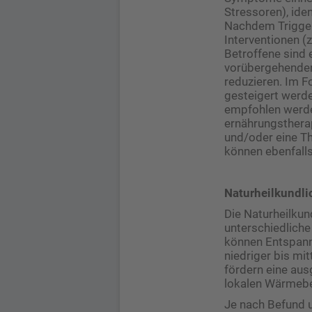
Stressoren), ide
Nachdem Trigger 
Interventionen (
Betroffene sind 
vorübergehenden
reduzieren. Im 
gesteigert werde
empfohlen werde
ernährungsthera
und/oder eine T
können ebenfalls
Naturheilkundli
Die Naturheilkund
unterschiedliche
können Entspann
niedriger bis mi
fördern eine au
lokalen Wärmebeh
Je nach Befund 