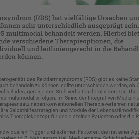
msyndrom (RDS) hat vielfältige Ursachen und
nnen sehr unterschiedlich ausgeprägt sein
 multimodal behandelt werden. Hierbei biet
nde verschiedene Therapieoptionen, die
ividuell und leitliniengerecht in die Behand
werden können.
terogenität des Reizdarmsyndroms (RDS) gibt es keine Stan
at behandeln zu können, sollte unterschieden werden, ob O
echselndes, gemischtes Stuhlverhalten dominieren. Die The
linie multimodal erfolgen. Im Sinne der Integrativen Medizin
rapieansatz neben konventionellen ­Therapieverfahren natu
e Selbsthilfestrategien und Module der ­Lebensstilmodifik
males Therapiekonzept für den einzelnen Patienten oder die P
e individuellen Trigger und externen Faktoren, die mit einer A
gehen (z. B. Nahrungsmittel, Medikamente, Schichtarbeit, 