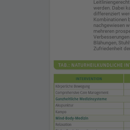
Leitliniengerech
werden. Dabei k
differenziert we
Kombinationen be
nachgewiesen we
mehreren prospek
Verbesserungen 
Blähungen, Stuhl
Zufriedenheit de