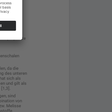
. So können
erung
sowie
 Tee oder
ionspräparate
zenschalen
en, da die
ng des unteren
at sich als
n und gilt als
[1,3].
gen, sind
ination von
zw. Melisse
mstoffe