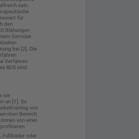
lfreich sein.
herapeutische
nswert für
ch den
ch Blähungen
stetem Gemüse
hlzeiten
ng bei [2]. Die
rfahren
he Verfahren
es RDS sind.
a sie
n an [1]. So
keltraining von
 aeroben Bereich
können von einer
rofitieren.
, Fußbäder oder