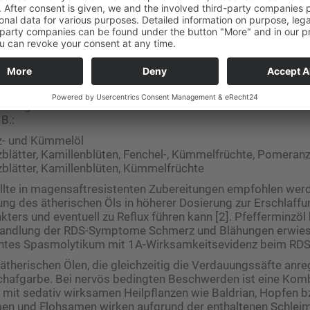
totherapie kann die Behandlung des RDS unterstützt werden
nzenöle bei Blähungen und krampfartigen Beschwerden Lind
illenblüten, Anis-, Fenchel-, Kümmelfrüchte, Ingwerwurzel 
er und -öl enthalten reichlich ätherisches Öl und können als
ka angewendet werden. Sie stehen als Mono- und Kombinat
B.:
z- und Kümmelöl
zblätter, Kamillenblüten, Fenchel-, Kümmelfrüchte, Pomeran
blätter, Kamillenblüten, Kümmelfrüchte
llte in magensaftresistenten Zubereitungen empfohlen werd
g des ätherischen Öls in höherer Dosierung zur Erschlaffu
ers und eventuell zu Reflux führen kann [2]. Pfefferminzöl h
andlung der RDS-Symp­tome Schmerz und Blähungen erwiese
tentes Spasmolytikum mit 1A-Wirksamkeitsevidenz beim RDS 
 ätherischen Ölen, die gleichzeitig die Verdauungssäfte anre
hafgarbe. Bei nervös bedingten Beschwerden ist eine Komb
 mit sedativ wirksamen Heilpflanzen wie Baldrian, Hopfen b
amen und Flohsamen wirken aufgrund der enthaltenen Schlei