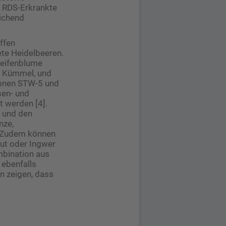
ür RDS-Erkrankte
eichend
ffen
ete Heidelbeeren.
leifenblume
n, Kümmel, und
ionen STW-5 und
sen- und
t werden [4].
 und den
nze,
. Zudem können
aut oder Ingwer
mbination aus
 ebenfalls
n zeigen, dass