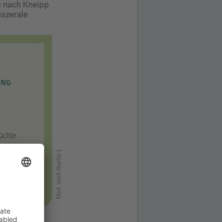
e nach Kneipp
iszerale