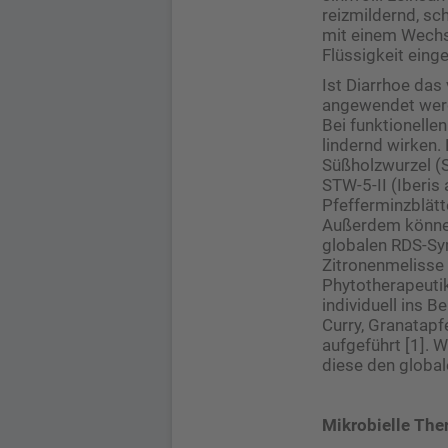
reizmildernd, sc
mit einem Wechse
Flüssigkeit ein
Ist Diarrhoe da
angewendet werde
Bei funktionelle
lindernd wirken.
Süßholzwurzel (
STW-5-II (Iberis
Pfefferminzblätt
Außerdem können
globalen RDS-Sy
Zitronenmelisse
Phytotherapeutik
individuell ins 
Curry, Granatapf
aufgeführt [1]. 
diese den globa
Mikrobielle The