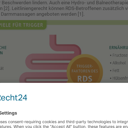
 Beschwerden lindern. Auch eine Hydro- und Balneotherapi
in [2]. Leitliniengerecht können RDS-Betroffenen zusätzlich v
d Darmmassagen angeboten werden [1].