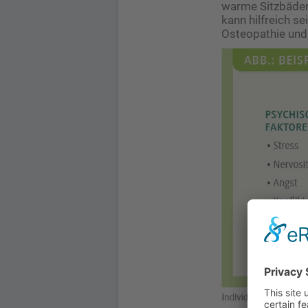
warme Sitzbäder
kann hilfreich se
Osteopathie un