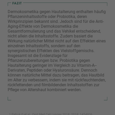
Dermokosmetika gegen Hautalterung enthalten häufig
Pflanzeninhaltsstoffe oder Probiotika, ­deren
Wirkprinzipien bekannt sind. Jedoch sind für die Anti-
Aging-Effekte von Dermokosmetika die
Gesamtformulierung und das Vehikel entscheidend,
nicht allein die Inhaltsstoffe. Zudem basiert die
Wirkung natürlicher Mittel nicht auf den Effekten eines
einzelnen Inhaltsstoffs, sondern auf den
synergistischen Effekten des Vielstoffgemischs.
Insgesamt ist die Evidenzlage für
Pflanzenzubereitungen bzw. Probiotika gegen
Hautalterung geringer im Vergleich zu Vita­min-A-­
Derivaten, Peptiden oder Hyaluronsäure. ­Dennoch
können natürliche Mittel dazu beitragen, das Hautbild
im Alter zu verbessern, indem sie mit rückfeuchtenden,
rückfettenden und filmbildenden Inhaltsstoffen zur
Pflege von Altershaut kombiniert werden.
1 Petruk G et al., Oxid Med Cell Longev 2018; 2018: 1454936