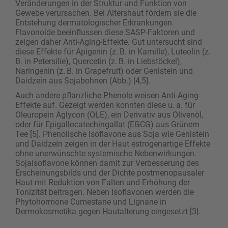
Veränderungen in der Struktur und Funktion von
Gewebe verursachen. Bei Altershaut fördern sie die
Entstehung dermatologischer Erkrankungen.
Flavonoide beeinflussen diese SASP-Faktoren und
zeigen daher Anti-Aging-Effekte. Gut untersucht sind
diese Effekte für Apigenin (z. B. in Kamille), Luteolin (z.
B. in Petersilie), Quercetin (z. B. in Liebstöckel),
Naringenin (z. B. in Grapefruit) oder Genistein und
Daidzein aus Sojabohnen (Abb.) [4,5].
Auch andere pflanzliche Phenole weisen Anti-Aging-
Effekte auf. Gezeigt werden konnten diese u. a. für
Oleuropein Aglycon (OLE), ein Derivativ aus Olivenöl,
oder für Epigallocatechingallat (EGCG) aus Grünem
Tee [5]. Phenolische Isoflavone aus Soja wie Genistein
und Daidzein zeigen in der Haut estrogenartige Effekte
ohne unerwünschte systemische Nebenwirkungen.
Sojaisoflavone können damit zur Verbesserung des
Erscheinungsbilds und der Dichte postmenopausaler
Haut mit Reduktion von Falten und Erhöhung der
Tonizität beitragen. Neben Isoflavonen werden die
Phytohormone Cumestane und Lignane in
Dermokosmetika gegen Hautalterung eingesetzt [3].