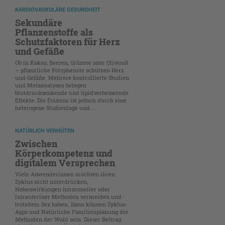
KARDIOVASKULÄRE GESUNDHEIT
Sekundäre
Pflanzenstoffe als
Schutzfaktoren für Herz
und Gefäße
Ob in Kakao, Beeren, Grüntee oder Olivenöl
– pflanzliche Polyphenole schützen Herz
und Gefäße. Mehrere kontrollierte Studien
und Metaanalysen belegen
blutdrucksenkende und lipidverbessernde
Effekte. Die Evidenz ist jedoch durch eine
heterogene Studienlage und ...
NATÜRLICH VERHÜTEN
Zwischen
Körperkompetenz und
digitalem Versprechen
Viele Anwenderinnen möchten ihren
Zyklus nicht unterdrücken,
Nebenwirkungen hormoneller oder
intrauteriner Methoden vermeiden und
trotzdem Sex haben. Dann können Zyklus-
Apps und Natürliche Familienplanung die
Methoden der Wahl sein. Dieser Beitrag