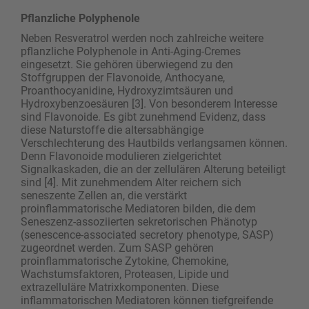
Pflanzliche Polyphenole
Neben Resveratrol werden noch zahlreiche weitere
pflanzliche Polyphenole in Anti-Aging-Cremes
eingesetzt. Sie gehören überwiegend zu den
Stoffgruppen der Flavonoide, Anthocyane,
Proanthocyanidine, ­Hydroxyzimtsäuren und
Hydroxybenzoesäuren [3]. Von besonderem Interesse
sind Flavonoide. Es gibt zunehmend Evidenz, dass
diese Naturstoffe die altersabhängige
Verschlechterung des Hautbilds verlangsamen können.
Denn Flavonoide modulieren zielgerichtet
Signalkaskaden, die an der zellulären Alterung beteiligt
sind [4]. Mit zunehmendem Alter reichern sich
seneszente Zellen an, die verstärkt
proinflammatorische Mediatoren bilden, die dem
Seneszenz-assoziierten sekretorischen Phänotyp
(senescence-associated secretory phenotype, SASP)
zugeordnet werden. Zum SASP gehören
proinflammatorische Zytokine, Chemokine,
Wachstumsfaktoren, Proteasen, Lipide und
extrazelluläre Matrixkomponenten. Diese
inflammatorischen Mediatoren können tiefgreifende