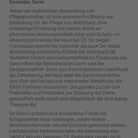
Gesunder Darm
Neben der äußerlichen Anwendung von
Pflegeprodukten ist eine gesunde Ernährung von
Bedeutung für die Pflege von Altershaut. Eine
vollwertige ­Ernährung mit hohem Anteil an
pflanzlichen Nahrungsmitteln trägt zum Schutz vor
Alterungsprozessen der Haut bei [7]. So zeigen
Flavonoide sowohl bei topischer als auch bei oraler
Anwendung vorteilhafte Effekte bei Altershaut [4].
Weiterhin fördert eine ballaststoffreiche Ernährung die
Gesundheit der Mikrobiota im Darm und die
Hautgesundheit. Denn das Darmmikrobiom beeinflusst
die Zellalterung der Haut über die Darm-Haut-Achse
und über die Freisetzung mikrobieller Metabolite, die
SASP-Faktoren modulieren. Die gezielte Zufuhr von ­
Präbiotika und Probiotika zur Stärkung der Darm­
gesundheit stellt somit eine Möglichkeit der Anti-Aging-
Therapie dar.
So kann Lactobacillus acidophilus Falten bei
lichtgealterter Haut vorbeugen, indem Matrix-
Metalloproteinasen wie die Elastase gehemmt werden.
Lactobacillus fermentum kann die Aktivierung von
SASP-Faktoren hemmen [5]. Probiotika zeigen nicht