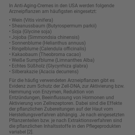
In Anti-Aging-Cremes in den USA werden folgende
Arzneipflanzen am häufigsten eingesetzt:
• Wein (Vitis vinifera)
• Sheanussbaum (Butyrospermum parkii)
• Soja (Glycine soja)
• Jojoba (Simmondsia chinensis)
• Sonnenblume (Helianthus annuus)
• Ringelblume (Calendula officinalis)
• Kakaobaum (Theobroma cacao)
• Weiße Sumpfblume (Limnanthes Alba)
• Echtes Süßholz (Glycyrrhiza glabra)
• Silberakazie (Acacia decurrens)
Für die häufig verwendeten Arzneipflanzen gibt es
Evidenz zum Schutz der Zell-DNA, zur Aktivierung bzw.
Hemmung von Enzymen, Reduktion von
Entzündungen, Beeinflussung von Hormonen und
Aktivierung von Zellrezeptoren. Dabei sind die Effekte
der pflanzlichen Zubereitungen auf der Haut vom
Herstellungsverfahren abhängig. Je nach eingesetzten
Pflanzenteilen bzw. je nach Extraktionsverfahren sind
die pflanzlichen Inhaltsstoffe in den Pflegeprodukten
variabel [2].