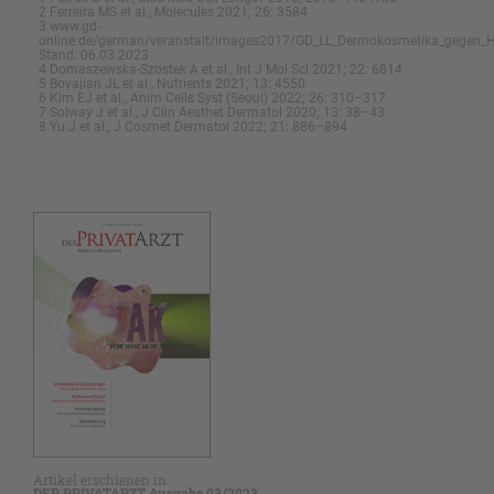
2 Ferreira MS et al., Molecules 2021; 26: 3584
3 www.gd-
online.de/german/veranstalt/images2017/GD_LL_Dermokosmetika_gegen_Ha
Stand: 06.03.2023
4 Domaszewska-Szostek A et al., Int J Mol Sci 2021; 22: 6814
5 Boyajian JL et al., Nutrients 2021; 13: 4550
6 Kim EJ et al., Anim Cells Syst (Seoul) 2022; 26: 310–317
7 Solway J et al., J Clin Aesthet Dermatol 2020; 13: 38–43
8 Yu J et al., J Cosmet Dermatol 2022; 21: 886–894
Artikel erschienen in
DER PRIVATARZT Ausgabe 03/2023