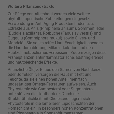
Weitere Pflanzenextrakte
Zur Pflege von Altershaut werden viele weitere
phytotherapeutische Zubereitungen eingesetzt.
Verwendung in Anti-Aging-Produkten finden u. a.
Extrakte aus Anis (Pimpinella anisum), Sommerflieder
(Buddleja axillaris), Rotbuche (Fagus sylvestris) und
Guggulu (Commiphora mukul) sowie Oliven- und
Mandelöl. Sie sollen reifer Haut Feuchtigkeit spenden,
die Hautdurchblutung, Mikrozirkulation und den
Hautzellmetabolismus verbessern. Zudem ­zeigen diese
Arzneipflanzen antiinflammatorische, adstringierende
und hautbleichende Effekte.
Pflanzliche Öle, z. B. aus den Samen von Nachtkerze
oder Borretsch, versorgen die Haut mit Fett und
Feuchte, da sie einen hohen Anteil mehrfach
ungesättigter Omega-Fettsäuren aufweisen. Auch
Phytosterole wie Campesterol oder Stigmasterol
unterstützen die Hautbarriere. Durch die
Strukturähnlichkeit mit Cholesterol lagern sich
Phytosterole in die lamellaren Lipidschichten der
Hornschicht ein. In besonders hohen Konzentrationen
sind Phytosterole in Sonnenblumensamen,