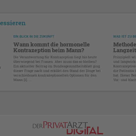
ressieren
EIN BLICK IN DIE ZUKUNFT
WAS IST ZU 
Wann kommt die hormonelle
Methode
Kontrazeption beim Mann?
Langzei
Die Verantwortung für Kontrazeption liegt bis heute
Prinzipiell 
überwiegend bei Frauen. Aber muss das so bleiben?
und langwirk
Ein aktueller Beitrag im Bundesgesundheitsblatt ging
Kontrazeptiva
r
dieser Frage nach und erklärt den Stand der Dinge bei
die Patientin
verschiedenen kontrazeptionellen Optionen für den
hat. Dieser Be
Mann [1]. ...
Vor- und Nacht