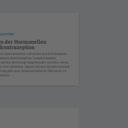
BEACHTEN?
n der Hormonellen
tkontrazeption
wird unterschieden zwischen kurzwirksamen
samen Kontrazeptiva. Langwirksame
 sollten bevorzugt angewendet werden, wenn
 in den nächsten Jahren keinen Kinderwunsch
itrag gibt eine praxisorientierte Übersicht zu
eilen. ...