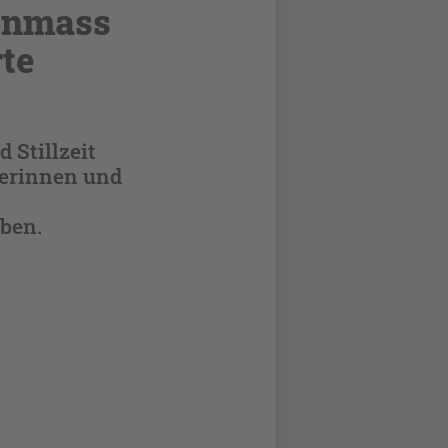
enmass
rte
 Stillzeit
derinnen und
ben.