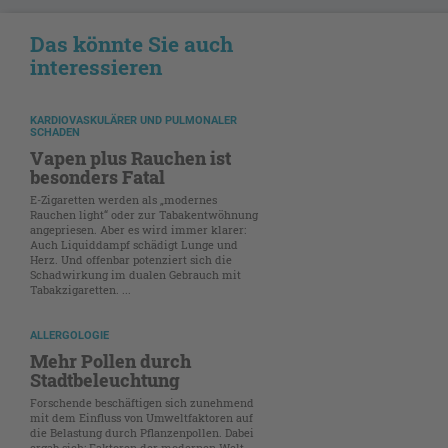
Das könnte Sie auch
interessieren
KARDIOVASKULÄRER UND PULMONALER
SCHADEN
Vapen plus Rauchen ist
besonders Fatal
E-Zigaretten werden als „modernes
Rauchen light“ oder zur Tabakentwöhnung
angepriesen. Aber es wird immer klarer:
Auch Liquiddampf schädigt Lunge und
Herz. Und offenbar potenziert sich die
Schadwirkung im dualen Gebrauch mit
Tabakzigaretten. ...
ALLERGOLOGIE
Mehr Pollen durch
Stadtbeleuchtung
Forschende beschäftigen sich zunehmend
mit dem Einfluss von Umweltfaktoren auf
die Belastung durch Pflanzenpollen. Dabei
ergab sich: Faktoren der modernen Welt