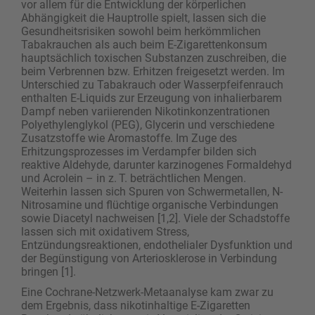
vor allem für die Entwicklung der körperlichen
Abhängigkeit die Hauptrolle spielt, lassen sich die
Gesundheitsrisiken sowohl beim herkömmlichen
Tabakrauchen als auch beim E-Zigarettenkonsum
hauptsächlich toxischen Substanzen zuschreiben, die
beim Verbrennen bzw. Erhitzen freigesetzt werden. Im
Unterschied zu Tabakrauch oder Wasserpfeifenrauch
enthalten E-Liquids zur Erzeugung von inhalierbarem
Dampf neben variierenden Nikotinkonzentrationen
Polyethylenglykol (PEG), Glycerin und verschiedene
Zusatzstoffe wie Aromastoffe. Im Zuge des
Erhitzungsprozesses im Verdampfer bilden sich
reaktive Aldehyde, darunter karzinogenes Formaldehyd
und Acrolein – in z. T. beträchtlichen Mengen.
Weiterhin lassen sich Spuren von Schwermetallen, N-
Nitrosa­mine und flüchtige organische Verbindungen
sowie Diacetyl nachweisen [1,2]. Viele der Schadstoffe
­lassen sich mit oxidativem Stress,
Entzündungsreaktionen, endothelialer Dysfunktion und
der Begünstigung von Arteriosklerose in Verbindung
bringen [1].
Eine Cochrane-Netzwerk-Metaanalyse kam zwar zu
dem Ergebnis, dass nikotinhaltige E-Zigaretten