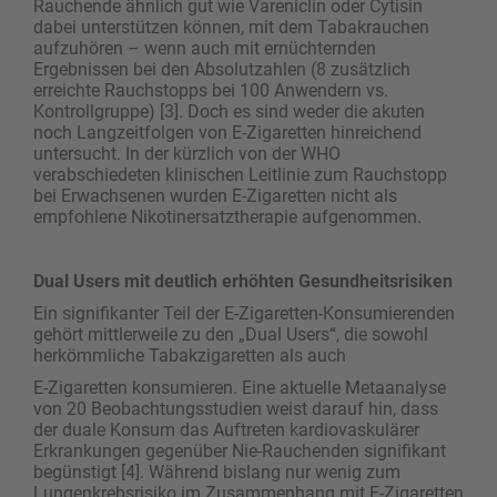
Rauchende ähnlich gut wie Vareniclin oder Cytisin
dabei unterstützen können, mit dem Tabakrauchen
aufzuhören – wenn auch mit ernüchternden
Ergebnissen bei den Absolutzahlen (8 zusätzlich
erreichte Rauchstopps bei 100 Anwendern vs.
Kontrollgruppe) [3]. Doch es sind weder die akuten
noch Langzeitfolgen von E-Zigaretten hinreichend
untersucht. In der kürzlich von der WHO
verabschiedeten klinischen Leitlinie zum Rauchstopp
bei Erwachsenen wurden E-Zigaretten nicht als
empfohlene Nikotinersatztherapie aufgenommen.
Dual Users mit deutlich erhöhten Gesundheitsrisiken
Ein signifikanter Teil der E-Zigaretten-Konsumierenden
gehört mittlerweile zu den „Dual Users“, die sowohl
herkömmliche Tabakzigaretten als auch
E-Zigaretten konsumieren. Eine aktuelle Meta­analyse
von 20 Beobachtungsstudien weist darauf hin, dass
der duale Konsum das Auftreten kardiovaskulärer
Erkrankungen gegenüber Nie-Rauchenden signifikant
begünstigt [4]. Während bislang nur wenig zum
Lungenkrebsrisiko im Zusammenhang mit E-Zigaretten