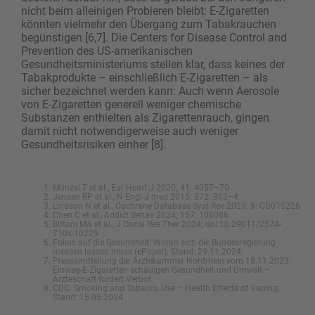
nicht beim alleinigen Probieren bleibt: E-Zigaretten
könnten vielmehr den Übergang zum Tabakrauchen
begünstigen [6,7]. Die Centers for Disease Control and
Prevention des US-amerikanischen
Gesundheitsministeriums stellen klar, dass keines der
Tabakprodukte – einschließlich E-Zigaretten – als
sicher bezeichnet werden kann: Auch wenn Aerosole
von E-Zigaretten generell weniger chemische
Substanzen enthielten als Zigarettenrauch, gingen
damit nicht notwendigerweise auch weniger
Gesundheitsrisiken einher [8].
Münzel T et al., Eur Heart J 2020; 41: 4057–70
Jensen RP et al., N Engl J med 2015; 372: 392–4
Lindson N et al., Cochrane Database Syst Rev 2023; 9: CD015226
Chen C et al., Addict Behav 2024; 157: 108086
Bittoni MA et al., J Oncol Res Ther 2024; doi:10.29011/2574-
710x.10229
Fokus auf die Gesundheit: Woran sich die Bundesregierung
messen lassen muss (ePaper); Stand: 29.11.2024
Pressemitteilung der Ärztekammer Nordrhein vom 18.11.2023:
Einweg-E-Zigaretten schädigen Gesundheit und Umwelt –
Ärzteschaft fordert Verbot
CDC: Smoking and Tobacco Use – Health Effects of Vaping;
Stand: 15.05.2024