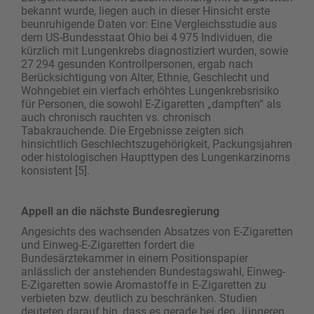
bekannt wurde, liegen auch in dieser Hinsicht erste
beunruhigende Daten vor: Eine Vergleichsstudie aus
dem US-Bundesstaat Ohio bei 4 975 Individuen, die
kürzlich mit Lungenkrebs diagnostiziert wurden, sowie
27 294 gesunden Kontrollpersonen, ergab nach
Berücksichtigung von Alter, Ethnie, Geschlecht und
Wohngebiet ein vierfach erhöhtes Lungenkrebsrisiko
für Personen, die sowohl E-Zigaretten „dampften“ als
auch chronisch rauchten vs. chronisch
Tabakrauchende. Die Ergebnisse zeigten sich
hinsichtlich Geschlechtszugehörigkeit, Packungsjahren
oder histologischen Haupttypen des Lungenkarzinoms
konsistent [5].
Appell an die nächste Bundesregierung
Angesichts des wachsenden Absatzes von E-Zigaretten
und Einweg-E-Zigaretten fordert die
Bundesärztekammer in einem Positionspapier
anlässlich der anstehenden Bundestagswahl, Einweg-
E-Zigaretten sowie Aromastoffe in E-Zigaretten zu
verbieten bzw. deutlich zu beschränken. Studien
deuteten darauf hin, dass es gerade bei den Jüngeren