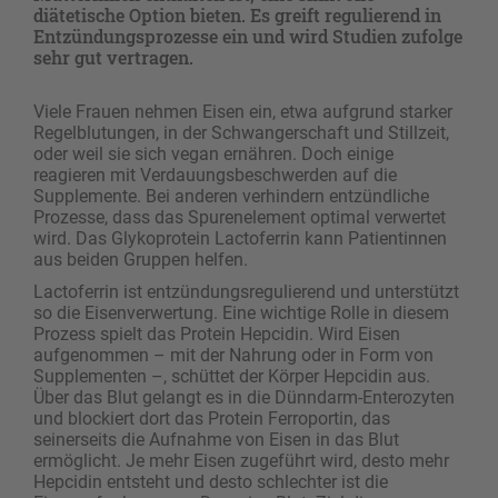
diätetische Option bieten. Es greift regulierend in
Entzündungsprozesse ein und wird Studien zufolge
sehr gut vertragen.
Viele Frauen nehmen Eisen ein, etwa aufgrund starker
Regelblutungen, in der Schwangerschaft und Stillzeit,
oder weil sie sich vegan ernähren. Doch einige
reagieren mit Verdauungsbeschwerden auf die
Supplemente. Bei anderen verhindern entzündliche
Prozesse, dass das Spurenelement optimal verwertet
wird. Das Glykoprotein Lactoferrin kann Patientinnen
aus beiden Gruppen helfen.
Lactoferrin ist entzündungsregulierend und unterstützt
so die Eisenverwertung. Eine wichtige Rolle in diesem
Prozess spielt das Protein Hepcidin. Wird Eisen
aufgenommen – mit der Nahrung oder in Form von
Supplementen –, schüttet der Körper Hepcidin aus.
Über das Blut gelangt es in die Dünndarm-Enterozyten
und blockiert dort das Protein Ferroportin, das
seinerseits die Aufnahme von Eisen in das Blut
ermöglicht. Je mehr Eisen zugeführt wird, desto mehr
Hepcidin entsteht und desto schlechter ist die