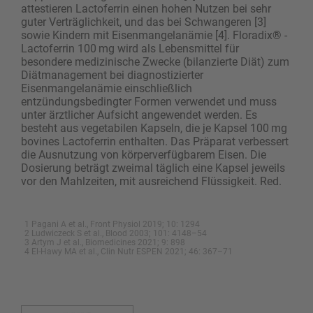
attestieren Lactoferrin einen hohen Nutzen bei sehr
guter Verträglichkeit, und das bei Schwangeren [3]
sowie Kindern mit Eisenmangelanämie [4]. Floradix® ­
Lactoferrin 100 mg wird als Lebensmittel für
besondere medizinische Zwecke (bilanzierte Diät) zum
Diätmanagement bei diagnostizierter
Eisenmangelanämie einschließlich
entzündungsbedingter Formen verwendet und muss
unter ärztlicher Aufsicht angewendet werden. Es
besteht aus vegetabilen Kapseln, die je Kapsel 100 mg
bovines Lactoferrin enthalten. Das Präparat verbessert
die Ausnutzung von körperverfügbarem Eisen. Die
Dosierung beträgt zweimal täglich eine Kapsel jeweils
vor den Mahlzeiten, mit ausreichend Flüssigkeit. Red.
1 Pagani A et al., Front Physiol 2019; 10: 1294
2 Ludwiczeck S et al., Blood 2003; 101: 4148–54
3 Artym J et al., Biomedicines 2021; 9: 898
4 El-Hawy MA et al., Clin Nutr ESPEN 2021; 46: 367–71