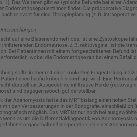
b. 1). Des Weiteren gibt es typische Befunde bei einer Aden
der Endometriosepatientinnen findet. Die präoperative Diagn
auch relevant für eine Therapieplanung (z. B. intraoperative
.
Untersuchungen
acht auf eine Blasenendometriose, ist eine Zystoskopie hilfr
 infiltrierenden Endometriose, z. B. rektovaginal, ist die tran
eich. Bei Patientinnen mit einem fortgeschrittenen Befund ist
erforderlich, wobei die Endometriose nur bei einem Befall 
hung sollte immer mit einer konkreten Fragestellung indizie
 Patientinnen häufig kritisch hinterfragt wird. Eine Periton
nicht darstellbar. Ausgedehnte infiltrative Herde (rektovagin
ose) sind dagegen jedoch gut darstellbar.
ik der Adenomyosis hatte das MRT bislang einen hohen Stel
as mit den Verbesserungen in der Sonografie, einschließlich 
onografisch möglich. Das MRT ist nur noch bei ausgewählte
twa wenn es um die Differenzialdiagnostik von Adenomyosis
gedehnter organerhaltender Operation bei einer Adenomyos