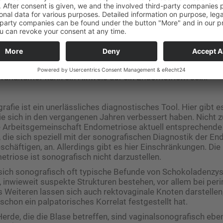
kula benutzt werden. Dies wird explizit auch in den Leitlinie
m auch rektovaginale Knoten in der Scheide zu erkennen. Di
nnen oft schmerzhaft. Hier sollte neben der Beweglichkeit de
endach und der Douglas palpiert werden. Häufig finden sich 
outerinligamente. Dies korreliert meist mit den klinischen
reunie und Dyschezie). Eine rektale Untersuchung ist ­insbe
e über Dyspareunien und Dysurien klagen, zwingend notwendi
varialtumor kann ein Hinweis auf ein Endometriom sein.
afie ist ein unerlässliches diagnostisches Tool. Hier gibt es
ie sich in den vergangenen Jahren verbessert haben. Nicht zu
e Arbeitsgemeinschaft Endometriose aktuell entsprechende
 die sich speziell mit der sonografischen Diagnostik der E
häftigen, an. Allerdings gibt es hier Einschränkungen. Die
triose ist sonografisch nicht darzustellen.
ich sonografisch oft typische Befunde von Schokoladenzyst
, inwieweit suspekte Strukturen bestehen, vor allem bei pe
s Weiteren lassen sich auch rektovaginale Knoten darstelle
chon ein palpatorisches Korrelat festgestellt hat.
rde, die die Blase betreffen, sind vaginalsonografisch eben