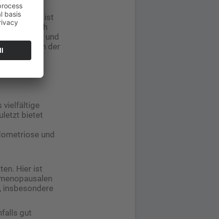
n so
e Palpation ist
s Uterus auch
sehr narbige und
 Beschwerden der
sondere bei
g. Ein
 vielfältige
letzt bietet
ndometriose und
en. Hier ist
rimenopausalen
n, insbesondere
falls gut