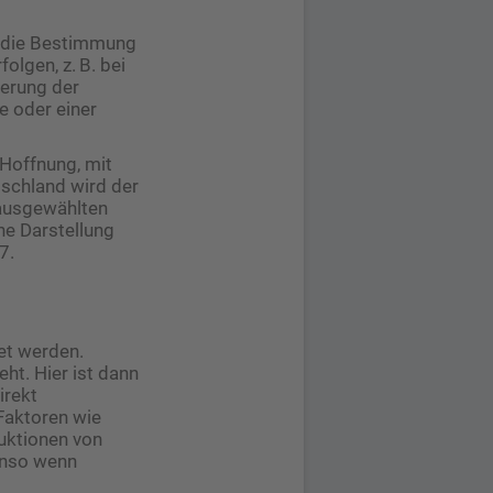
h die Bestimmung
olgen, z. B. bei
herung der
e oder einer
Hoffnung, mit
tschland wird der
 ausgewählten
he Darstellung
7.
et werden.
ht. Hier ist dann
irekt
Faktoren wie
ruktionen von
enso wenn