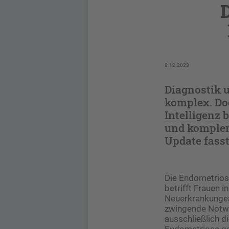
8.12.2023
Diagnostik 
komplex. Do
Intelligenz 
und komplem
Update fass
Die Endometrios
betrifft Frauen 
Neuerkrankungen 
zwingende Notwen
ausschließlich d
Endometriose ga