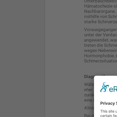
Unterbauchbesch
Hämatochezie sin
Nachbarorgane. 
mithilfe von Sch
starke Schmerzen
Vorausgegangene
unter der Verda
angewendet, was 
treten die Schme
wegen Nebenwirk
Hormonphobie, di
Schmerzsituation
Diagnostik
Während vor viel
eher üblich, zunä
zunächst auch ei
eine invasive Dia
Klinische Unter
Bei der klinisch