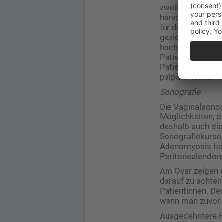
zweiblättrige Spe
hervorgehoben, u
für die Patienti
gezielt das Blas
hochdolente Sakr
Patientin (Dyspa
Patientinnen, di
palpatorischer O
Sonografie
Die Vaginalsonogr
Möglichkeiten, d
deshalb auch di
Sonografiekurse,
Adenomyosis besc
Peritonealendome
Am Ovar zeigen s
darauf zu achten
Patientinnen. De
wenn man zuvor s
Ausgedehntere He