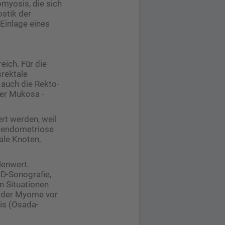
omyosis, die sich
ostik der
 Einlage eines
eich. Für die
srektale
 auch die Rekto-
der Mukosa ­
rt werden, weil
ealendometriose
ale Knoten,
lenwert.
3D-Sonografie,
n Situationen
 oder Myome vor
is (Osada-