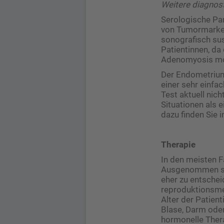
Weitere diagnos
Serologische Par
von Tumormarkern
sonografisch sus
Patientinnen, da
Adenomyosis mod
Der Endometriums
einer sehr einfa
Test aktuell ni
Situationen als 
dazu finden Sie 
Therapie
In den meisten F
Ausgenommen sind
eher zu entschei
reproduktionsmed
Alter der Patien
Blase, Darm oder
hormonelle Thera