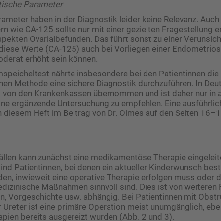
tische Parameter
ameter haben in der Diagnostik leider keine Relevanz. Auc
 wie CA-125 sollte nur mit einer gezielten Fragestellung erf
pekten Ovarialbefunden. Das führt sonst zu einer Verunsic
 diese Werte (CA-125) auch bei Vorliegen einer Endometrios
erat erhöht sein können.
peicheltest nährte insbesondere bei den Patientinnen die 
chen Methode eine sichere Diagnostik durchzuführen. In Deu
cht von den Krankenkassen übernommen und ist daher nur in
eine ergänzende Untersuchung zu empfehlen. Eine ausführlic
in diesem Heft im Beitrag von Dr. Olmes auf den Seiten 16–1
ällen kann zunächst eine medikamentöse Therapie eingeleit
 Patientinnen, bei denen ein aktueller Kinderwunsch beste
den, inwieweit eine operative Therapie erfolgen muss oder d
izinische Maßnahmen sinnvoll sind. Dies ist von weiteren 
tin, Vorgeschichte usw. abhängig. Bei Patientinnen mit Obst
 Ureter ist eine primäre Operation meist unumgänglich, eb
pien bereits ausgereizt wurden (Abb. 2 und 3).