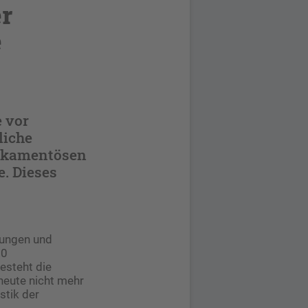
r
e
 vor
liche
edikamentösen
. Dieses
kungen und
00
besteht die
heute nicht mehr
stik der