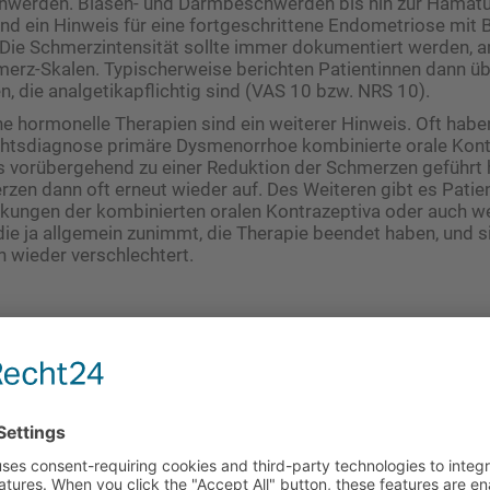
werden. Blasen- und Darmbeschwerden bis hin zur Hämatu
d ein Hinweis für eine fortgeschrittene Endometriose mit B
Die Schmerzintensität sollte immer dokumentiert werden, 
merz-Skalen. Typischerweise berichten Patientinnen dann ü
, die analgetikapflichtig sind (VAS 10 bzw. NRS 10).
 hormonelle Therapien sind ein weiterer Hinweis. Oft habe
chtsdiagnose primäre Dysmenorrhoe kombinierte orale Kont
vorübergehend zu einer Reduktion der Schmerzen geführt h
rzen dann oft erneut wieder auf. Des Weiteren gibt es Patien
ungen der kombinierten oralen Kontrazeptiva oder auch w
e ja allgemein zunimmt, die Therapie beendet haben, und s
 wieder verschlechtert.
en Jahren in jedem Fall die Laparoskopie der Goldstandard w
chst eine nicht invasive Diagnostik durchzuführen, da in viele
ne medikamentöse Therapie erfolgen kann. Nur in wenigen S
gnostik mit gleichzeitiger operativer Therapie erforderlich.
suchungen
en Untersuchung ist zu beachten, dass bei der Spiegeleinstel