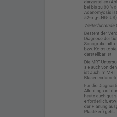
darzustellen (Ab
bei bis zu 80 % 
Adenomyosis ist 
52-mg-LNG-IUS)
Weiterführende 
Besteht der Verd
Diagnose der tief
Sonografie hilfr
bzw. Koloskopie 
darstellbar ist.
Die MRT-Untersuc
sie auch von den
ist auch im MRT 
Blasenendometri
Für die Diagnost
Allerdings ist d
heute auch gut s
erforderlich, e
der Planung aus
Plastiken) geht.