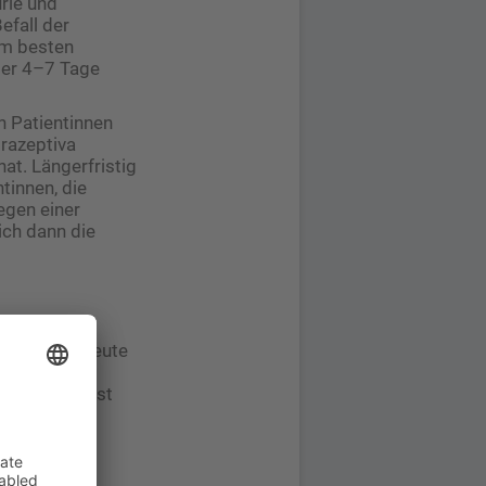
rie und
efall der
am besten
ber 4–7 Tage
n Patientinnen
razeptiva
at. Längerfristig
tinnen, die
egen einer
ich dann die
ar, ist es heute
n Fällen
ituationen ist
lung