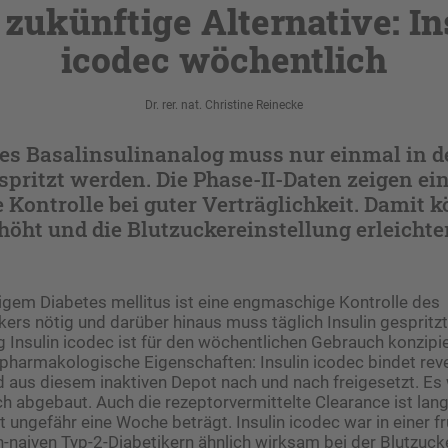
 zukünftige Alternative: In
icodec wöchentlich
Dr. rer. nat. Christine Reinecke
ges Basalinsulinanalog muss nur einmal in 
pritzt werden. Die Phase-II-Daten zeigen ein
Kontrolle bei guter Verträglichkeit. Damit k
öht und die Blutzuckereinstellung erleichte
htigem Diabetes mellitus ist eine engmaschige Kontrolle des
ers nötig und darüber hinaus muss täglich Insulin gespritz
g Insulin icodec ist für den wöchentlichen Gebrauch konzipie
 pharmakologische Eigenschaften: Insulin icodec bindet reve
 aus diesem inaktiven Depot nach und nach freigesetzt. Es
h abgebaut. Auch die rezeptorvermittelte Clearance ist la
t ungefähr eine Woche beträgt. Insulin icodec war in einer f
in-naiven Typ-2-Diabetikern ähnlich wirksam bei der Blutzuc