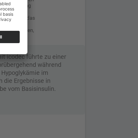
hen Behandlung
. Und ohne das
 das
ien bestätigen,
t icodec führte zu einer
vorübergehend während
en Hypoglykämie im
h die Ergebnisse in
abe vom Basisinsulin.