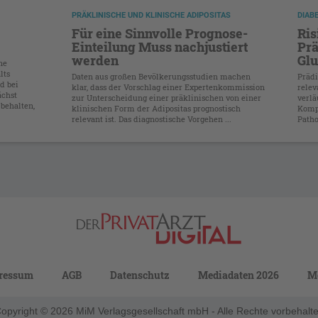
PRÄKLINISCHE UND KLINISCHE ADIPOSITAS
DIAB
Für eine Sinnvolle Prognose-
Ris
Einteilung Muss nachjustiert
Prä
werden
Glu
ne
lts
Daten aus großen Bevölkerungsstudien machen
Prädi
d bei
klar, dass der Vorschlag einer Expertenkommission
relev
ächst
zur Unterscheidung einer präklinischen von einer
verlä
 behalten,
klinischen Form der Adipositas prognostisch
Kompl
relevant ist. Das diagnostische Vorgehen ...
Patho
ressum
AGB
Datenschutz
Mediadaten 2026
M
opyright © 2026 MiM Verlagsgesellschaft mbH - Alle Rechte vorbehalt