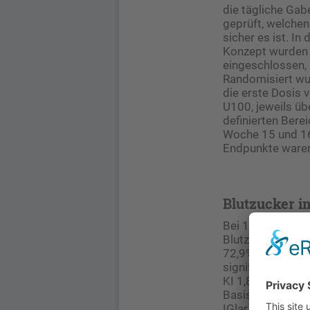
die tägliche Gab
geprüft, welchen
sicher es ist. In
Konzept wurden 
eingeschlossen, 
Randomisiert wur
die erste Dosis 
U100, jeweils üb
definierten Bere
Woche 15 und 16
Endpunkte ware
Blutzucker i
Bei 152 ausgewer
Blutzucker im de
72,9% (n=54), fü
signifikanten Di
KI 1,8‒13,9%]). 
Basislinie auf 
IGlar U100) ab.