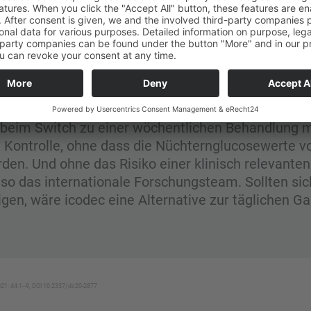
s Fazit: Die Loading-Dose beim Switch zu einer wöchentlic
e zu einer effektiven glykämischen Kontrolle, ohne dass die
werte vorübergehend während des Switches erhöht wurden
nisch relevanten Hypoglykämie im Vergleich zu IGlar U100, so
orschungsteam. Sollten sich die Ergebnisse in Phase-III-Stud
 Alternative zur täglichen Gabe vom Basisinsulin.
beim Switch zu einer wöchentlichen Behandlung mi
n Kontrolle, ohne dass die Nüchternglucosewerte 
den. Und ohne das Risiko einer klinisch relevant
 so das internationale Forschungsteam. Sollten sic
igen, wäre icodec eine Alternative zur täglichen G
2021; 44:1‒9, DOI 10.2337/dc20-2877