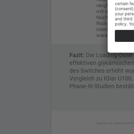
vergleichbar. Da
mit icodec führt
Nüchternglucose
Risiko einer kli
internationale F
wäre icodec eine
Fazit:
Die Loading-Dose 
effektiven glykämische
des Switches erhöht wur
Vergleich zu IGlar U100,
Phase-III-Studien bestät
Bajaj HS et al., Diabetes Care 