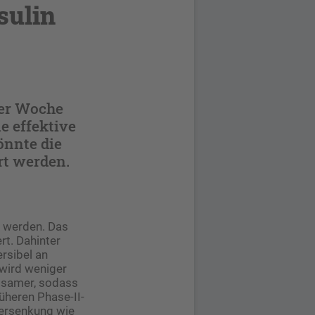
sulin
der Woche
e effektive
önnte die
rt werden.
t werden. Das
rt. Dahinter
rsibel an
 wird weniger
ngsamer, sodass
rüheren Phase-II-
kersenkung wie