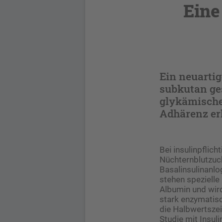
Eine
Ein neuarti
subkutan ges
glykämische 
Adhärenz erh
Bei insulinpflic
Nüchternblutzuck
Basalinsulinanlo
stehen spezielle
Albumin und wird
stark enzymatisc
die Halbwertszei
Studie mit Insul