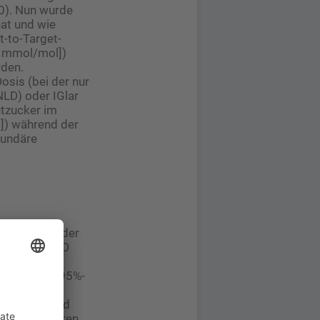
00). Nun wurde
hat und wie
t-to-Target-
8 mmol/mol])
rden.
osis (bei der nur
NLD) oder IGlar
utzucker im
l]) während der
kundäre
eit, in der der
für icodec LD
 mit einer
zentpunkte [95%-
 in der
codec NLD und
Episoden waren