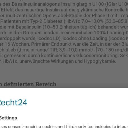
e des Basalinsulinanalogons Insulin glargin U100 (IGlar U1
 Effekt das neuartige Insulin auf die glykämische Kontrolle 
 der multizentrischen Open-Label-Studie der Phase II mit Trea
Patienten mit Typ-2 Diabetes (HbA1c 7,0‒10,0% [53,0‒85,
die mit Basalinsulin (10‒50 Einheiten täglich) behandelt wu
de in drei Gruppen: icodec in einer initialen 100% Loading-D
verdoppelt wurde, icodec LD), icodec ohne Loading (icodec 
er 16 Wochen. Primärer Endpunkt war die Zeit, in der der Bl
ich blieb (‚time in range‘ TIR; 3,9‒10,0 mmol/l [70‒180 mg/d
; gemessen durch kontinuierliches Glucosemonitoring. Se
n HbA1c, unerwünschte Wirkungen und Hypoglykämie.
m definierten Bereich
teten Teilnehmern betrug die geschätzte durchschnittliche Z
finierten Bereich blieb (TIR), während der Woche 15 und 16 
r icodec NLD 66,0% (n= 50) und für IGlar U100 65,0% (n=50),
fferenz zugunsten von icodec LD versus IGlar U100 (7,9 Pro
Der durchschnittliche HbA1c nahm von 7,9% (62,8 mmol/mol)
7,1% (54,4 mmol/mol icodec LD) und 7,4% (57,6 mmol/mol i
 Die Raten an unerwünschten Wirkungen und Hypoglykämie-