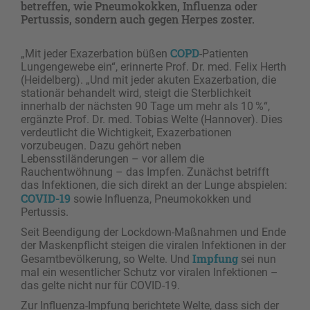
betreffen, wie Pneumokokken, Influenza oder
Pertussis, sondern auch gegen Herpes zoster.
COPD
„Mit jeder Exazerbation büßen
-Patienten
Lungengewebe ein“, erinnerte Prof. Dr. med. Felix Herth
(Heidelberg). „Und mit jeder akuten Exazerbation, die
stationär behandelt wird, steigt die Sterblichkeit
innerhalb der nächsten 90 Tage um mehr als 10 %“,
ergänzte Prof. Dr. med. Tobias Welte (Hannover). Dies
verdeutlicht die Wichtigkeit, Exazerbationen
vorzubeugen. Dazu gehört neben
Lebensstiländerungen – vor allem die
Rauchentwöhnung – das Impfen. Zunächst betrifft
das Infektionen, die sich direkt an der Lunge abspielen:
COVID-19
sowie Influenza, Pneumokokken und
Pertussis.
Seit Beendigung der Lockdown-Maßnahmen und Ende
der Maskenpflicht steigen die viralen Infektionen in der
Impfung
Gesamtbevölkerung, so Welte. Und
sei nun
mal ein wesentlicher Schutz vor viralen Infektionen –
das gelte nicht nur für COVID-19.
Zur Influenza-Impfung berichtete Welte, dass sich der