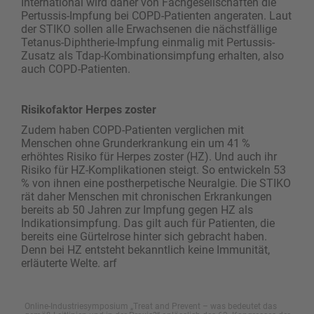
International wird daher von Fachgesellschaften die
Pertussis-Impfung bei COPD-Patienten angeraten. Laut
der STIKO sollen alle Erwachsenen die nächstfällige
Tetanus-Diphtherie-Impfung einmalig mit Pertussis-
Zusatz als Tdap-Kombinationsimpfung erhalten, also
auch COPD-Patienten.
Risikofaktor Herpes zoster
Zudem haben COPD-Patienten verglichen mit
Menschen ohne Grunderkrankung ein um 41 %
erhöhtes Risiko für Herpes zoster (HZ). Und auch ihr
Risiko für HZ-Komplikationen steigt. So entwickeln 53
% von ihnen eine postherpetische Neuralgie. Die ­STIKO
rät daher Menschen mit chronischen Erkrankungen
bereits ab 50 Jahren zur Impfung gegen HZ als
Indikationsimpfung. Das gilt auch für Patienten, die
bereits eine Gürtelrose hinter sich gebracht haben.
Denn bei HZ entsteht bekanntlich keine Immunität,
erläuterte Welte. arf
Online-Industriesymposium „Treat and Prevent – was bedeutet das