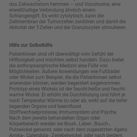
das Zellwachstum hemmen – und ­Viscotoxine, eine
eiweißhaltige Verbindung ähnlich einem
Schlangengift. Es wirkt zytolytisch, kann die
Zellmembran der Tumorzellen zerstören und damit die
Aktivität der T-Zellen und der Granulozyten ­stimulieren.
Hilfe zur Selbsthilfe
Patientinnen sind oft überwältigt vom Gefühl der
Hilflosigkeit und möchten selbst handeln. Dazu bietet
die anthroposophische Medizin eine Fülle von
Möglichkeiten: Äußere Anwendungen wie Fußbäder
oder Wickel zum Beispiel, die die Patientinnen selbst
anwenden können, werden begeistert angenommen.
Prototyp eines Wickels ist der feucht-heiße und feucht-
warme Wickel. Er erhöht die Durchblutung und führt je
nach Temperatur Wärme zu oder ab, wirkt auf die tiefer
liegenden Organe und beeinflusst
Stoffwechselprozesse, Immunsystem und Psyche.
Nach dem jeweils behandelten Organ oder
Körperbereich werden sie Brust-, Leber-, Bauch-,
Pulswickel genannt, oder nach dem zugesetzten Agens
Arnika-, Calendula-, Zwiebelwickel, oder nach beidem.