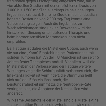
traditionell gegen Erschöpfung eingesetzt wird, hat in
vier aktuellen Studien mit der empfohlenen Dosis von
1 000 bis 1 500 mg/Tag allerdings keine eindeutigen
Ergebnisse erbracht. Nur eine Studie mit einer deutlich
höheren Dosierung von 2 000 mg/Tag konnte eine
Verbesserung zeigen. Auch die Ergebnisse zu
Wechselwirkungen sind unklar. Deswegen wird der
Einsatz von Ginseng unter laufender Therapie und
beim hormonsensiblen Mammakarzinom nicht
empfohlen.
Bei Fatigue ist daher die Mistel eine Option, auch wenn
sie nur eine „Kann“-Empfehlung bei Patientinnen mit
soliden Tumoren hat. An der TU München ist sie seit 15
Jahren fester Therapiebestandteil. Vor allem, weil die
Mistel neben der Verbesserung der Fatigue weitere
Wirkungen zeigt: die Schlafqualität verbessert sich, die
Infektanfälligkeit ist vermindert, die Stimmung hellt
sich auf, das Frösteln lässt nach, die
Leistungsfähigkeit nimmt zu, die Neutropenie-Rate
verringert sich, die Apoptose der Krebszellen wird
angeregt.
Wirksame Bestandteile der Mistel sind die Mistellektine
– zuckerhaltige Proteine, die zytostatisch wirken und