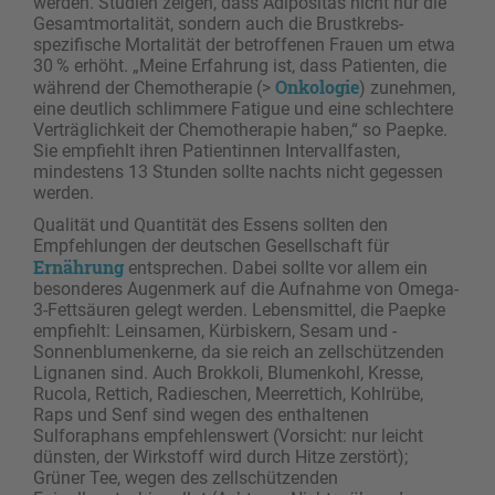
werden. Studien zeigen, dass Adipositas nicht nur die
Gesamtmortalität, sondern auch die Brustkrebs-
spezifische Mortalität der betroffenen Frauen um etwa
30 % erhöht. „Meine Erfahrung ist, dass Patienten, die
Onkologie
während der Chemotherapie (>
) zunehmen,
eine deutlich schlimmere Fatigue und eine schlechtere
Verträglichkeit der Chemotherapie haben,“ so Paepke.
Sie empfiehlt ihren Patientinnen Intervallfasten,
mindestens 13 Stunden sollte nachts nicht gegessen
werden.
Qualität und Quantität des Essens sollten den
Empfehlungen der deutschen Gesellschaft für
Ernährung
entsprechen. Dabei sollte vor allem ein
besonderes Augenmerk auf die Aufnahme von Omega-
3-Fettsäuren gelegt werden. Lebensmittel, die Paepke
empfiehlt: Leinsamen, Kürbiskern, Sesam und ­
Sonnenblumenkerne, da sie reich an zellschützenden
Lignanen sind. Auch Brokkoli, Blumenkohl, Kresse,
Rucola, Rettich, Radieschen, Meerrettich, Kohlrübe,
Raps und Senf sind wegen des enthaltenen
Sulforaphans empfehlenswert (Vorsicht: nur leicht
dünsten, der Wirkstoff wird durch Hitze ­zerstört);
Grüner Tee, wegen des zellschützenden