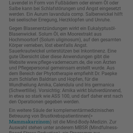
Lavendel in Form von Fußbädern oder einem Öl oder
Salbe kann bei Schlafstörungen und Angst eingesetzt
werden. Ein Aurum lavandula comp. Salbenwickel hilft
bei seelischer Erregung, Herzklopfen und Unruhe.
Gegen Blasenentzündungen wirkt ein Eukalyptusöl-
Blasenwickel. Solum Öl, ein Moorextrakt aus
Hochmoortorf (Solum uliginosum), auf den gesamten
Körper verrieben, löst ebenfalls Angst.
Sauerkrautwickel unterstützen bei Inkontinenz. Eine
gute Übersicht über diese Anwendungen gibt die
Website www.pflege-vademecum.de, die von Ärzten
und Pflegepersonal gemeinsam erstellt wurde. Aus
dem Bereich der Phytotherapie empfiehlt Dr. Paepke
zum Schlafen Baldrian und Hopfen, für die
Wundheilung Arnika, Calendula und Iris germanica
(Schwertlilie). Vorsichtig: Arnika wirkt blutverdünnend,
in etwa so stark wie ASS 100, und darf daher erst nach
den Operationen gegeben werden.
Ein weitere Säule der komplementärmedizinischen
Betreuung von Brustkrebspatientinnen(>
Mammakarzinom
) ist die Mind-Body-Medizin. Zur
Auswahl stehen unter anderem MBSR (Mindfulness-