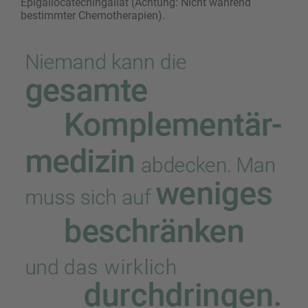
Epigallocatechingallat (Achtung: Nicht während
bestimmter Chemotherapien).