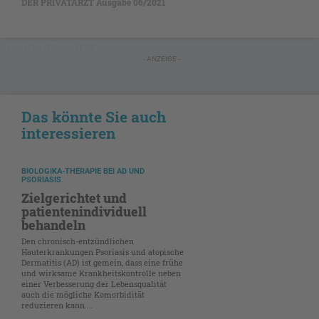
DER PRIVATARZT Ausgabe 06/2021
NICHT GESCHÜTZT
- ANZEIGE -
Das könnte Sie auch
interessieren
BIOLOGIKA-THERAPIE BEI AD UND
PSORIASIS
Zielgerichtet und
patientenindividuell
behandeln
Den chronisch-entzündlichen
Hauterkrankungen Psoriasis und atopische
Dermatitis (AD) ist gemein, dass eine frühe
und wirksame Krankheitskontrolle neben
einer Verbesserung der Lebensqualität
auch die mögliche Komorbidität
reduzieren kann....