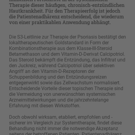
Therapie dieser häufigen, chronisch-entzündlichen
Hautkrankheit. Für den Therapieerfolg ist jedoch
die Patientenadhärenz entscheidend, die wiederum
von einer praktikablen Anwendung abhängt.
Die S3-Leitlinie zur Therapie der Psoriasis bestätigt den
lokaltherapeutischen Goldstandard in Form der
Kombinationstherapie aus dem Klasse-III-Steroid
Betamethason und dem Vitamin-D-Derivat Calcipotriol.
Das Steroid bekämpft die Entzündung, das Infiltrat und
den Juckreiz, während Calcipotriol über selektiven
Angriff an den Vitamin-D-Rezeptoren der
Schuppenbildung und den Entzündungsreizen
entgegenwirkt sowie das Zellwachstum normalisiert.
Entscheidende Vorteile dieser topischen Therapie sind
die Vermeidung von unerwünschten systemischen
Arzneimittelwirkungen und die jahrzehntelange
Erfahrung mit diesen Wirkstoffen.
Doch obwohl wirksam, etabliert, empfohlen und ­
sicherer im Vergleich zur Systemtherapie, findet diese
Behandlung nicht immer die notwendige Akzeptanz
seitens der betroffenen Patienten. Patientenadhärenz