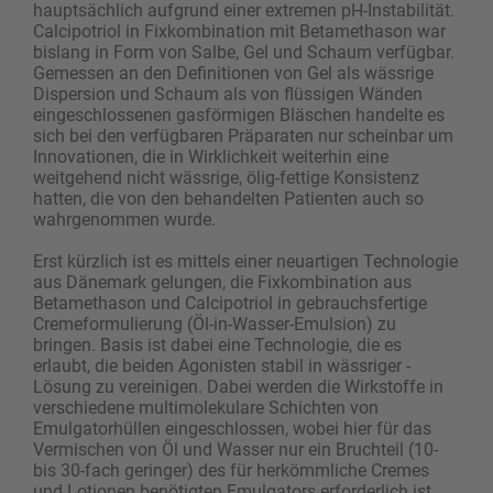
hauptsächlich aufgrund einer extremen pH-Instabilität.
Calcipotriol in Fixkombination mit Betamethason war
bislang in Form von Salbe, Gel und Schaum verfügbar.
Gemessen an den Definitionen von Gel als wässrige
Dispersion und Schaum als von flüssigen Wänden
eingeschlossenen gasförmigen Bläschen handelte es
sich bei den verfügbaren Präparaten nur scheinbar um
Innovationen, die in Wirklichkeit weiterhin eine
weitgehend nicht wässrige, ölig-fettige Konsistenz
hatten, die von den behandelten Patienten auch so
wahrgenommen wurde.
Erst kürzlich ist es mittels einer neuartigen Technologie
aus Dänemark gelungen, die Fixkombination aus
Betamethason und Calcipotriol in gebrauchsfertige
Cremeformulierung (Öl-in-Wasser-Emulsion) zu
bringen. Basis ist dabei eine Technologie, die es
erlaubt, die beiden Agonisten stabil in wässriger ­
Lösung zu vereinigen. Dabei werden die Wirkstoffe in
verschiedene multimolekulare Schichten von
Emulgatorhüllen eingeschlossen, wobei hier für das
Vermischen von Öl und Wasser nur ein Bruchteil (10-
bis 30-fach geringer) des für herkömmliche Cremes
und Lotionen benötigten Emulgators erforderlich ist.