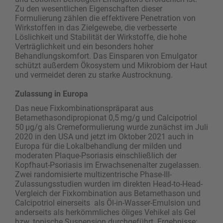
Zu den wesentlichen Eigenschaften dieser
Formulierung zählen die effektivere Penetration von
Wirkstoffen in das Zielgewebe, die verbesserte
Löslichkeit und Stabilität der Wirkstoffe, die hohe
Verträglichkeit und ein besonders hoher
Behandlungskomfort. Das Einsparen von Emulgator
schützt außerdem Ökosystem und Mikrobiom der Haut
und vermeidet deren zu starke Austrocknung.
Zulassung in Europa
Das neue Fixkombinationspräparat aus
Betamethasondipropionat 0,5 mg/g und Calcipotriol
50 µg/g als Cremeformulierung wurde zunächst im Juli
2020 in den USA und jetzt im Oktober 2021 auch in
Europa für die Lokalbehandlung der milden und
moderaten Plaque-Psoriasis einschließlich der
Kopfhaut-Psoriasis im Erwachsenenalter zugelassen.
Zwei randomisierte multizentrische Phase-III-
Zulassungsstudien wurden im direkten Head-to-Head-
Vergleich der Fixkombination aus Betamethason und
Calcipotriol einerseits als Öl-in-Wasser-Emulsion und
anderseits als herkömmliches öliges Vehikel als Gel
bzw. topische ­Suspension durchgeführt. Ergebnisse: