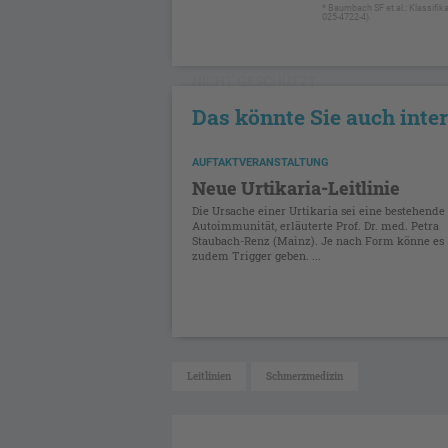
* Baumbach SF et al.: Klassifika
025-4722-4).
NICHT GESCHÜTZT
Das könnte Sie auch inte
AUFTAKTVERANSTALTUNG
Neue Urtikaria-Leitlinie
Die Ursache einer Urtikaria sei eine bestehende
Autoimmunität, erläuterte Prof. Dr. med. Petra
Staubach-Renz (Mainz). Je nach Form könne es
zudem Trigger geben. ...
Leitlinien
Schmerzmedizin