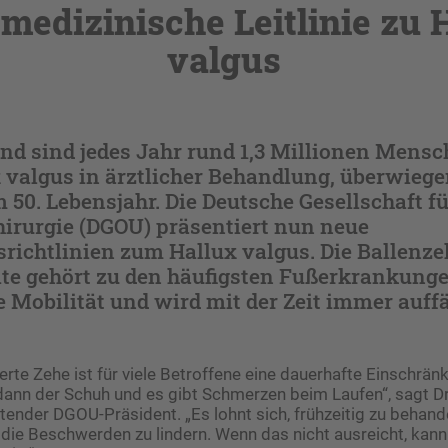
medizinische Leitlinie zu 
valgus
and sind jedes Jahr rund 1,3 Millionen Mens
 valgus in ärztlicher Behandlung, überwieg
 50. Lebensjahr. Die Deutsche Gesellschaft f
hirurgie (DGOU) präsentiert nun neue
richtlinien zum Hallux valgus. Die Ballenze
te gehört zu den häufigsten Fußerkrankunge
e Mobilität und wird mit der Zeit immer auffäl
erte Zehe ist für viele Betroffene eine dauerhafte Einschränk
dann der Schuh und es gibt Schmerzen beim Laufen“, sagt Dr
retender DGOU-Präsident. „Es lohnt sich, frühzeitig zu behan
 die Beschwerden zu lindern. Wenn das nicht ausreicht, kann