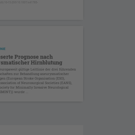
15(6):10-15 (DOI 10.1007/s41785-
INIE
serte Prognose nach
smatischer Hirnblutung
europaweit gültige Leitlinie der drei führenden
schaften zur Behandlung aneurysmatischer
en (European Stroke Organisation (ESO),
sociation of Neurosurgical Societies (EANS),
ociety for Minimally Invasive Neurological
SMINT)) wurde ...