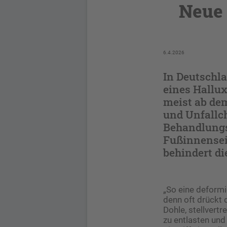
Neue 
6.4.2026
In Deutschl
eines Hallux
meist ab dem
und Unfallc
Behandlungs
Fußinnensei
behindert di
„So eine deformi
denn oft drückt 
Dohle, stellvert
zu entlasten und