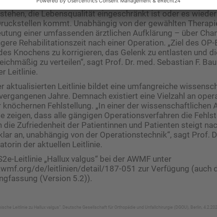
ird erst dann empfohlen, wenn trotz nicht-operativer Maßn
ehen, die Lebensqualität eingeschränkt ist oder es wieder
ruckstellen kommt. Unabhängig von der gewählten Therapie
deutung einer umfassenden ärztlichen Aufklärung – über Cha
gere Rehabilitationszeit nach einer Operation. „Ziel des OP-Ei
 des Knochens zu korrigieren, das Gelenk zu entlasten und d
eichmäßig zu verteilen“, sagt Prof. Dr. med. Sebastian F. Ba
 Leitlinie.
r aktualisierten Leitlinie bildet eine umfangreiche wissensch
ergangenen Jahre. Demnach existiert eine Vielzahl an oper
r knöchernen Fehlstellung. „In einer der wissenschaftlichen 
e zeigen, dass alle gängigen Operationsverfahren die Fehlst
 die Zufriedenheit der Patientinnen und Patienten steigt na
klar an, unabhängig von der Operationstechnik“, sagt Prof. D
atorin der aktuellen Leitlinie.
S2e-Leitlinie „Hallux valgus“ bei der AWMF unter
.awmf.org/de/leitlinien/detail/187-051 zur Verfügung (auch d
ngfassung (Version 5.2)).
sche Leitlinie zu Hallux valgus“. Deutsche Gesellschaft für Orthopädie und Unfallchirurgie (DGOU), Berlin, 4.2.202