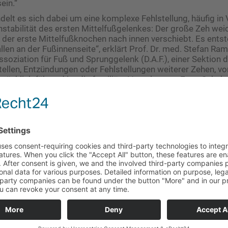
sein.“
delt es sich dabei um eine komplexe Fehlstellung, häufig in
nstabilität des ersten Mittelfußgelenkes: Der große Zeh we
 der erste Mittelfußknochen nach innen verschiebt. Es entst
len an der Fußinnenseite“, erklärt Prof. Dr. med. Stefan Ra
soziation für Fuß und Sprunggelenk (D.A.F.), einer Sektion 
len, Entzündungen oder Fehlstellungen weiterer Zehen, vor
Ursächlich führend ist die familiäre Veranlagung. Enge Schuh
 verstärken, sind aber nicht die eigentliche Ursache.
 medizinische S2e-Leitlinie zeigt, wie die Fehlstellung heute s
sollte – Schritt für Schritt und auf wissenschaftlicher Basi
hst Beschwerden lindern und den Fuß entlasten, erst bei a
ren. Eine wichtige Neuerung der Leitlinie ist die vereinfacht
nftig wird nur noch zwischen „leicht bis moderat“ und „sc
as erleichtert die Therapieentscheidung und sorgt für mehr
hlt, zunächst nicht-operative Möglichkeiten auszuschöpfen. 
 die Fehlstellung zwar nicht korrigieren, lindern aber häuf
erbessern die Beweglichkeit.
ativen Verfahren zur Korrektur