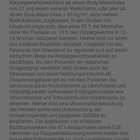
Körpergewichtsreduktion ab einem Body-Mass-Index
von 27 und einem weiteren Risikofaktor, oder aber ab
einem Body-Mass-Index > 30 kg/m², ohne weitere
Risikofaktoren, zugelassen. In den Studien mit
Liraglutid zeigte sich, dass etwa 95 % der Menschen
unter der Therapie ca. 10 % des Körpergewichts in 12–
16 Wochen reduzieren konnten. Hierbei wird vor allem
das viszerale Bauchfett reduziert. Liraglutid hat das
Potenzial, den Stresslevel zu regulieren und auf relativ
einfachem Wege die Körpergewichtsreduktion zu
bewältigen. Da dem Patienten ein reduziertes
Hungersignal vermittelt wird, sinken auch der
Stresspegel und damit Heißhungerattacken.[4]
Zusammengefasst gilt es, mit dem Patienten die
kardiovaskulären Risikofaktoren zu identifizieren und
frühzeitig bereits vorhandene Endorganschäden wie
Atherosklerose und linksventrikuläre Hypertrophie zu
erkennen. Hierbei sind eine Ultraschalluntersuchung
des Herzens sowie eine Untersuchung der
hirnversorgenden und peripheren Gefäße zu
empfehlen. Der Applikation von effektiven
Blutdrucksenkern wie AT1-Antagonisten sowie CSE-
Hemmern zur Plaquestabilisierung kommt hierbei eine
besondere Schlüsselrolle zu. Auch unabhängig von der