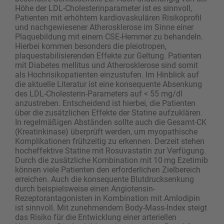
Höhe der LDL-Cholesterinparameter ist es sinnvoll,
Patienten mit erhöhtem kardiovaskulären Risikoprofil
und nachgewiesener Atherosklerose im Sinne einer
Plaquebildung mit einem CSE-Hemmer zu behandeln.
Hierbei kommen besonders die pleiotropen,
plaquestabilisierenden Effekte zur Geltung. Patienten
mit Diabetes mellitus und Atherosklerose sind somit
als Hochrisikopatienten einzustufen. Im Hinblick auf
die aktuelle Literatur ist eine konsequente Absenkung
des LDL-Cholesterin-Parameters auf < 55 mg/dl
anzustreben. Entscheidend ist hierbei, die Patienten
über die zusätzlichen Effekte der Statine aufzuklären.
In regelmäßigen Abständen sollte auch die Gesamt-CK
(Kreatinkinase) überprüft werden, um myopathische
Komplikationen frühzeitig zu erkennen. Derzeit stehen
hocheffektive Statine mit Rosuvastatin zur Verfügung.
Durch die zusätzliche Kombination mit 10 mg Ezetimib
können viele Patienten den erforderlichen Zielbereich
erreichen. Auch die konsequente Blutdrucksenkung
durch beispielsweise einen Angiotensin-
Rezeptorantagonisten in Kombination mit Amlodipin
ist sinnvoll. Mit zunehmendem Body-Mass-Index steigt
das Risiko für die Entwicklung einer arteriellen