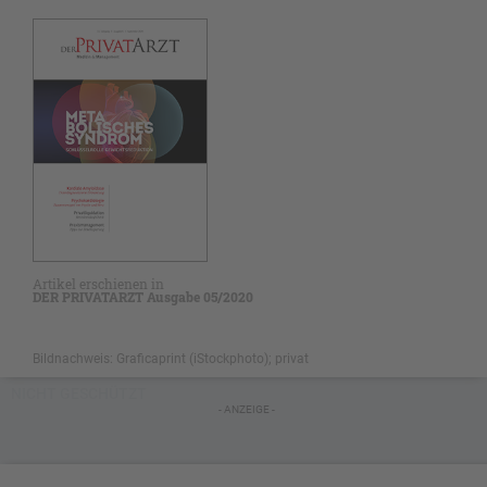
Artikel erschienen in
DER PRIVATARZT Ausgabe 05/2020
Bildnachweis: Graficaprint (iStockphoto); privat
NICHT GESCHÜTZT
- ANZEIGE -