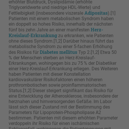
erhöhter Blutdruck, Dyslipidämie (erhöhte
Triglyceridwerte und niedrige HDL-Werte) und
Adipositas
Fettleibigkeit (insbesondere viszerale
).[1]
Patienten mit einem metabolischen Syndrom haben
ein doppelt so hohes Risiko, innerhalb der nächsten
Herz-
fünf bis zehn Jahre an einer manifesten
Kreislauf-Erkrankung
zu erkranken, wie Patienten
ohne dieses Syndrom.[1,2] Darüber hinaus führt das
metabolische Syndrom zu einer 5-fachen Erhöhung
Diabetes mellitus
des Risikos für
Typ 2.[1,2] Etwa 50
% der Menschen sterben an Herz-Kreislauf-
Erkrankungen, wohingegen bis zu 75 % der Diabetiker
einer Herz-Kreislauf-Erkrankung erliegen. Des Weiteren
haben Patienten mit dieser Konstellation
kardiovaskulärer Risikofaktoren einen höheren
prothrombotischen sowie proinflammatorischen
Status.[1,2] Dieser steigert signifikant das Risiko für
eine Entwicklung der Atherosklerose, insbesondere der
herznahen und hirnversorgenden Gefäße. Im Labor
lässt sich dieser Zustand mit der Bestimmung des
Parameters für Lipoprotein-Phospholipase A2
bestimmen. Patienten mit diesem erhöhten Parameter
verdoppeln ihr Risiko für einen ischämischen
Schlaganfall, wohingegen die Patientengruppe mit