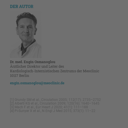
DER AUTOR
Dr. med. Engin Osmanoglou
Ärztlicher Direktor und Leiter des
Kardiologisch-Internistischen Zentrums der Meoclinic
10117 Berlin
engin.osmanoglou@meoclinic.de
[1] Grundy SM et al., Circulation 2005; 112(17): 2735–2752
[2] Alberti KG et al., Circulation 2009; 120(16): 1640–1645
[3] Mach F et al., Eur Heart J 2020; 41(1): 111–188
[4] Pi-Sunyer X et al., N Engl J Med 2015; 373(1): 11–22