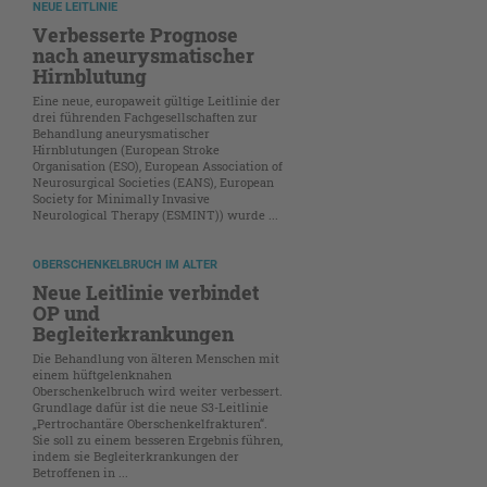
NEUE LEITLINIE
Verbesserte Prognose
nach aneurysmatischer
Hirnblutung
Eine neue, europaweit gültige Leitlinie der
drei führenden Fachgesellschaften zur
Behandlung aneurysmatischer
Hirnblutungen (European Stroke
Organisation (ESO), European Association of
Neurosurgical Societies (EANS), European
Society for Minimally Invasive
Neurological Therapy (ESMINT)) wurde ...
OBERSCHENKELBRUCH IM ALTER
Neue Leitlinie verbindet
OP und
Begleiterkrankungen
Die Behandlung von älteren Menschen mit
einem hüftgelenknahen
Oberschenkelbruch wird weiter verbessert.
Grundlage dafür ist die neue S3-Leitlinie
„Pertrochantäre Oberschenkelfrakturen“.
Sie soll zu einem besseren Ergebnis führen,
indem sie Begleiterkrankungen der
Betroffenen in ...