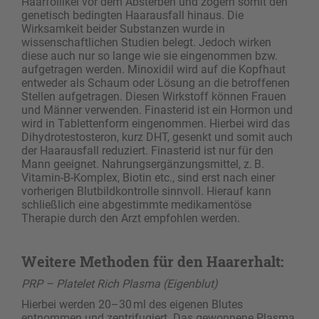
Haarfollikel vor dem Absterben und zögern somit den
genetisch bedingten Haarausfall hinaus. Die
Wirksamkeit beider Substanzen wurde in
wissenschaftlichen Studien belegt. Jedoch wirken
diese auch nur so lange wie sie eingenommen bzw.
aufgetragen werden. Minoxidil wird auf die Kopfhaut
entweder als Schaum oder Lösung an die betroffenen
Stellen aufgetragen. Diesen Wirkstoff können Frauen
und Männer verwenden. Finasterid ist ein Hormon und
wird in Tablettenform eingenommen. Hierbei wird das
Dihydrotestosteron, kurz DHT, gesenkt und somit auch
der Haarausfall reduziert. Finasterid ist nur für den
Mann geeignet. Nahrungsergänzungsmittel, z. B.
Vitamin-B-Komplex, Biotin etc., sind erst nach einer
vorherigen Blutbildkontrolle sinnvoll. Hierauf kann
schließlich eine abgestimmte medikamentöse
Therapie durch den Arzt empfohlen werden.
Weitere Methoden für den Haarerhalt:
PRP – Platelet Rich Plasma (Eigenblut)
Hierbei werden 20–30 ml des eigenen Blutes
entnommen und zentrifugiert. Das gewonnene Plasma,