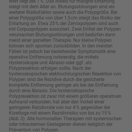
Wert liegt bei 7 %. Das Risiko für maligne Entartung
steigt mit dem Alter an. Blutungsstörungen sind ein
weiterer Risikofaktor sowie auch die Polypgröße. Bei
einer Polypgröße von über 1,5 cm steigt das Risiko der
Entartung an. Etwa 25 % der Zervixpolypen sind auch
mit Corpuspolypen assoziiert. Zwei Drittel der Polypen
verursachen Blutungsstörungen und bedürfen dann
meist einer gezielten Therapie. Nur kleine Polypen
können sich spontan zurückbilden. In den meisten
Fällen ist jedoch bei bestehender Symptomatik eine
operative Entfernung notwendig, die mittels
Hysteroskopie und Abrasio oder ggf. als
Polypresektion erfolgen sollte. Nach der
hysteroskopischen elektro­chi­rurgischen Resektion von
Polypen sind die Re­zidive durch die gesicherte
komplette Entfern­ung geringer als bei der Entfernung
durch eine Abrasio. Die hysteroskopische
Polypresektion ist zwar mit einem größeren operativen
Aufwand ver­bunden, hat aber den Vorteil einer
geringeren Rezidivrate von nur 4 % gegenüber der
Kürettage mit einem Rezidiv­risiko von bis zu 15 %
(Abb. 3). Alle hormonellen Therapien mit systemischen
oder intrauterinen Gestagenen dienen lediglich der
Prävention von Polypen.