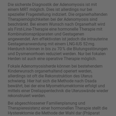
Die sicherste Diagnostik der Adenomyosis ist mit
einem MRT möglich. Dies ist allerdings nur bei
spezieller Fragestellung indiziert. Die organer­­hal­tenden
Therapiemöglichkeiten bei der Adeno­myo­sis sind
beschränkt. Bei einem Wunsch nach Organ­erhalt wird
als First-Line-Therapie eine hormon­elle Therapie mit
Kombinationspräparaten und Gestagenen
angewendet. Am effektivsten ist jedoch die intrauterine
Gestagenanwendung mit einem LNG-IUS 52 mg.
Hierdurch können in bis zu 70 % die Blutungsstörungen
und Dysmenorrhoen redu­ziert werden. Nur bei fokalen
Herden ist auch eine operative Therapie möglich.
Fokale Adenomyosisherde können bei bestehendem
Kinderwunsch organerhaltend operiert werden,
allerdings ist oft die Rekonstruktion des Uterus
schwierig. Hier hat sich die Methode nach Osada
bewährt, bei der eine Myometriumektomie erfolgt und
mittels einer Dreilappentechnik die Uterus­wände wieder
rekonstruiert werden.
Bei abgeschlossener Familienplanung und
Therapieresistenz einer hormonellen Therapie stellt die
Hysterektomie die Methode der Wahl dar (Präparat