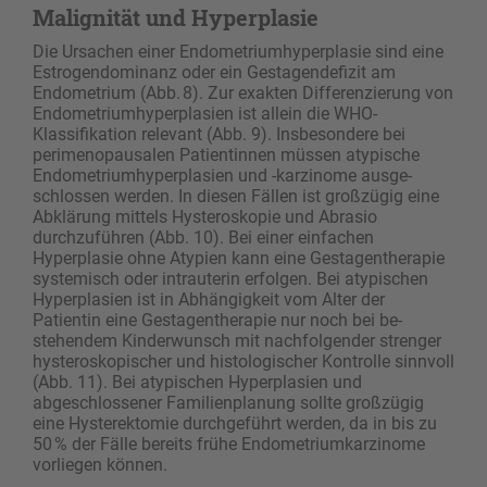
Malignität und Hyperplasie
Die Ursachen einer Endometriumhyperplasie sind eine
Estrogendominanz oder ein Gestagendefizit am
Endometrium (Abb. 8). Zur exakten Differenzierung von
Endometriumhyperplasien ist allein die WHO-
Klassifikation relevant (Abb. 9). Insbesondere bei
perimenopausalen Patientinnen müssen atypische
Endometriumhyperplasien und -karzinome ausge­
schlos­sen werden. In diesen Fällen ist großzügig eine
Abklärung mittels Hysteroskopie und Abrasio
durchzuführen (Abb. 10). Bei einer einfachen
Hyperplasie ohne Atypien kann eine Gesta­gentherapie
systemisch oder intrauterin erfolgen. Bei atypischen
Hyperplasien ist in Abhängigkeit vom Alter der
Patientin eine Gestagentherapie nur noch bei be­
stehendem Kinderwunsch mit nachfolgender strenger
hysteroskopischer und histologischer Kontrolle sinnvoll
(Abb. 11). Bei atypischen Hyper­pla­sien und
abgeschlossener Familienplanung sollte großzügig
eine Hysterektomie durchgeführt werden, da in bis zu
50 % der Fälle bereits frühe Endometriumkarzinome
vorliegen können.