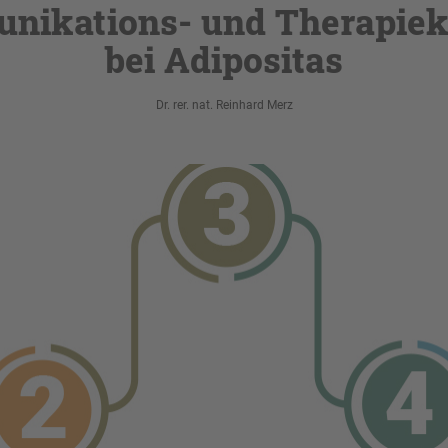
nikations- und Therapiek
bei Adipositas
Dr. rer. nat. Reinhard Merz