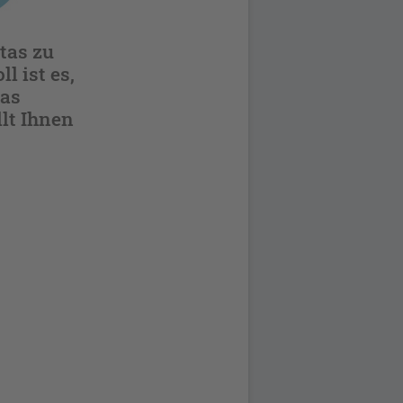
tas zu
l ist es,
das
lt Ihnen