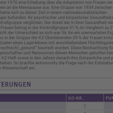
ete 1970 eine Erhebung über die Adaptation von Frauen ve
pen an die Menopause aus. Eine Gruppe war 1939 zwischen
hatte sich zu dieser Zeit in einem nationalsozialistischen
ager befunden. Ihr psychischer und körperlicher Gesundhei
trollgruppe verglichen. Der Anteil der in ihrer Gesundheit ni
 Frauen betrug in der Kontrollgruppe 51 %, im Vergleich zu 2
cht der Unterschied an sich war für ihn ein unerwartetes Er
ss in der Gruppe der KZ-Überlebenden 29 % der Frauen trotz
Qualen eines Lagerlebens mit anschließendem Flüchtlingsda
psychisch) „gesund“ beurteilt wurden. Diese Beobachtung füh
igenschaften und Ressourcen diesen Menschen geholfen hatt
KZ-Haft sowie in den Jahren danach ihre (körperliche und 
halten. So brachte Antonovsky die Frage nach der Entstehu
e Wissenschaft ein.