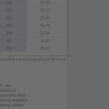
“, ein
rückt, in
uens hat, dass
gebung ergeben,
fügung stehen,