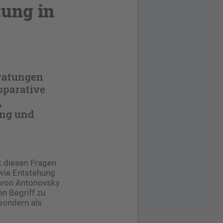
tung in
ratungen
pparative
,
ung und
 diesen Fragen
 wie Entstehung
Aaron Antonovsky
n Begriff zu
sondern als