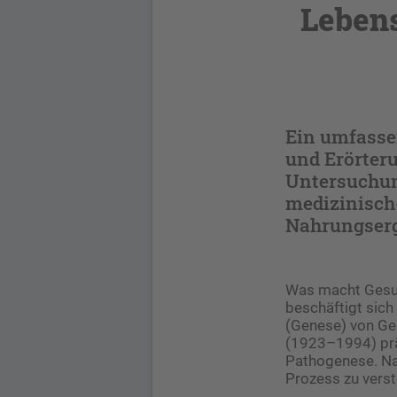
Lebens
Ein umfasse
und Erörteru
Untersuchun
medizinisch
Nahrungser
Was macht Gesun
beschäftigt sich
(Genese) von Ge
(1923–1994) prä
Pathogenese. Na
Prozess zu verst