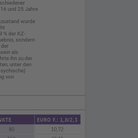
rschiedener
 16 und 25 Jahre
tszustand wurde
cht
9 % der KZ-
gebnis, sondern
 der
sein als
rte ihn zu der
en, unter den
psychische)
ng von