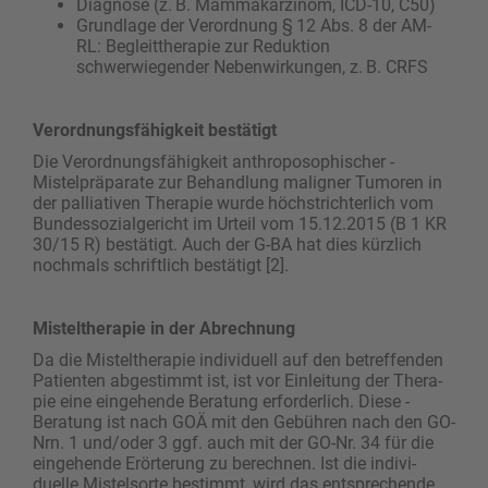
Diagnose (z. B. Mammakarzinom, ICD-10, C50)
Grundlage der Verordnung § 12 Abs. 8 der AM-
RL: Begleittherapie zur Reduktion
schwerwiegender Nebenwirkungen, z. B. CRFS
Verordnungsfähigkeit bestätigt
Die Verordnungsfähigkeit anthroposophischer ­
Mistelpräparate zur Behandlung maligner Tumoren in
der palliativen Therapie wurde höchstrichterlich vom
Bundessozialgericht im Urteil vom 15.12.2015 (B 1 KR
30/15 R) bestätigt. Auch der G-BA hat dies kürzlich
nochmals schriftlich bestätigt [2].
Misteltherapie in der Abrechnung
Da die Misteltherapie individuell auf den betreffenden
Patienten abgestimmt ist, ist vor Einleitung der Thera­
pie eine eingehende Beratung erforderlich. Diese ­
Beratung ist nach GOÄ mit den Gebühren nach den GO-
Nrn. 1 und/oder 3 ggf. auch mit der GO-Nr. 34 für die
eingehende Erörterung zu berechnen. Ist die indivi­
duelle Mistelsorte bestimmt, wird das entsprechende