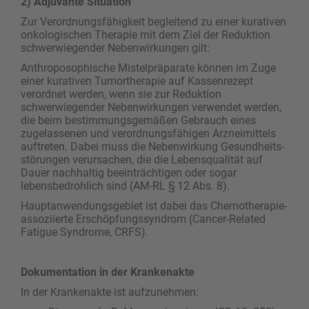
2) Adjuvante Situation
Zur Verordnungsfähigkeit begleitend zu einer ­kura­tiven
onkologischen Therapie mit dem Ziel der Reduktion
schwerwiegender Nebenwirkungen gilt:
Anthroposophische Mistelpräparate können im Zuge
einer kurativen Tumortherapie auf Kassen­rezept
verordnet werden, wenn sie zur Reduktion
schwerwiegender Nebenwirkungen verwendet werden,
die beim bestimmungsgemäßen Gebrauch eines
zugelassenen und verordnungs­fähigen ­Arzneimittels
auftreten. Dabei muss die Neben­wirkung Gesund­heits­
störungen verursachen, die die Lebensqualität auf
Dauer nachhaltig beeinträchtigen oder sogar
lebensbedrohlich sind (AM-RL § 12 Abs. 8).
Hauptanwendungsgebiet ist dabei das Chemotherapie-
assoziierte Erschöpfungssyndrom ­(Cancer-Related
Fatigue Syndrome, CRFS).
Dokumentation in der Krankenakte
In der Krankenakte ist aufzunehmen: