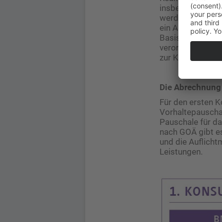
insbesondere in 
werden außer ei
ein Abstrich wir
Basispflege der 
verordnet. Weit
zur Kontrollunte
Die Abrechnung
Für den ersten K
Vorhaltepauscha
Pauschale für d
nach GOÄ gibt es
und die Auflicht
Leistungen.