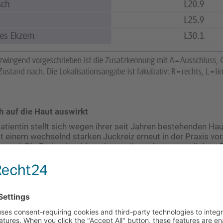
h auf die Haut auswirkt
Patientin stellt sich wegen ihrer seit Jahren bestehenden H
 einem wechselnd starken Juckreiz erneut in der Praxis vor. 
artal. Die Patientin wirkt sehr nervös und unausgeglichen.
ein neu aufgetretenes Ekzem.
 Gespräch lässt an eine Beeinflussung der Symptomatik dur
 Vor allem auch dadurch, dass die Patientin selbst äußert, d
n hätten wohl etwas „mit ihrer Psyche zu tun“. Schon als K
r Haut gehabt. In den vergangenen Jahren seien die Hautp
verschwunden gewesen. Seit etwa 4 Wochen stelle sie nun 
 fest. Vor allem der Juckreiz der kleinen Hautstelle belaste 