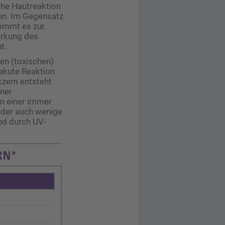
che Hautreaktion
men. Im Gegensatz
kommt es zur
irkung des
t.
en (toxischen)
e akute Reaktion
ekzem entsteht
iner
n einer immer
oder auch wenige
nd durch UV-