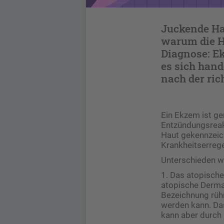
Juckende Ha
warum die Ha
Diagnose: E
es sich hand
nach der ric
Ein Ekzem ist gen
Entzündungsreakt
Haut gekennzeich
Krankheitserrege
Unterschieden w
1. Das atopisch
atopische Dermat
Bezeichnung rühr
werden kann. Das 
kann aber durch 