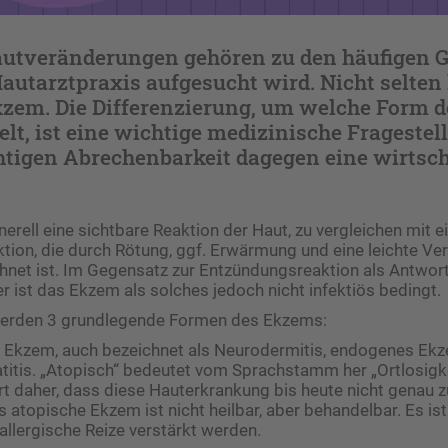
utveränderungen gehören zu den häufigen 
utarztpraxis aufgesucht wird. Nicht selten 
kzem. Die Differenzierung, um welche Form 
elt, ist eine wichtige medizinische Fragestell
htigen Abrechenbarkeit dagegen eine wirtsch
erell eine sichtbare Reaktion der Haut, zu vergleichen mit e
ion, die durch Rötung, ggf. Erwärmung und eine leichte Ve
net ist. Im Gegensatz zur Entzündungsreaktion als Antwort
r ist das Ekzem als solches jedoch nicht infektiös bedingt.
erden 3 grundlegende Formen des Ekzems:
e Ekzem, auch bezeichnet als Neurodermitis, endogenes Ek
itis. „Atopisch“ bedeutet vom Sprachstamm her „Ortlosigke
t daher, dass diese Hauterkrankung bis heute nicht genau 
atopische Ekzem ist nicht heilbar, aber behandelbar. Es ist 
allergische Reize verstärkt werden.