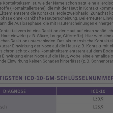
he Kontaktekzem ist, wie der Name schon sagt, eine allergis
offe (Kontaktallergene), die mit der Haut in Kontakt kom
Ekzem entsteht die Kontaktallergie zweiphasig: Zunächst 
sphase ohne krankhafte Hauterscheinung. Bei erneuter Einw
dann die Auslösephase, die mit Hauterscheinungen einhergeh
Kontaktekzem ist eine Reaktion der Haut auf einen schädlich
e Haut einwirkt (z. B. Säure, Lauge, Giftstoffe). Hier wird ein
schen Reaktion unterschieden. Das akute toxische Kontakt
kurzer Einwirkung der Noxe auf die Haut (z. B. Kontakt mit e
as chronisch-toxische Kontaktekzem entsteht auf dem Bode
Einwirkung einer Noxe auf die Haut, wobei eine einmalige 
e Einwirkung keinen Schaden hinterlässt (z. B. Sonnenbra