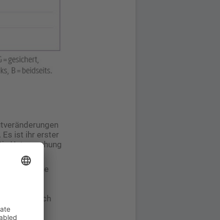
autveränderungen
Es ist ihr erster
 Die Untersuchung
ch psychische
ie
ind habe sie
robleme jedoch
die aktuelle
sie,