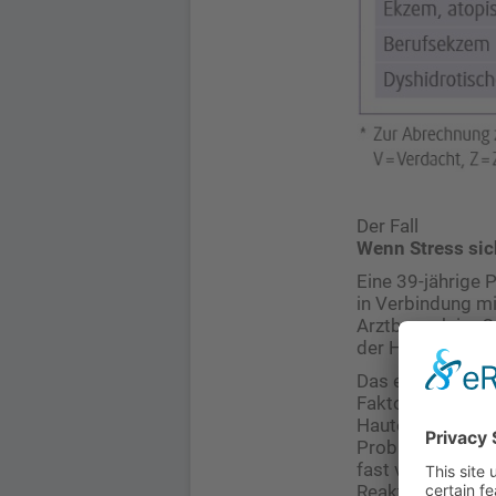
Der Fall
Wenn Stress sic
Eine 39-jährige 
in Verbindung mit
Arztbesuch im Qu
der Haut ergibt 
Das explorative
Faktoren denken.
Hauterscheinunge
Probleme mit de
fast vollkommen 
Reaktion der Haut