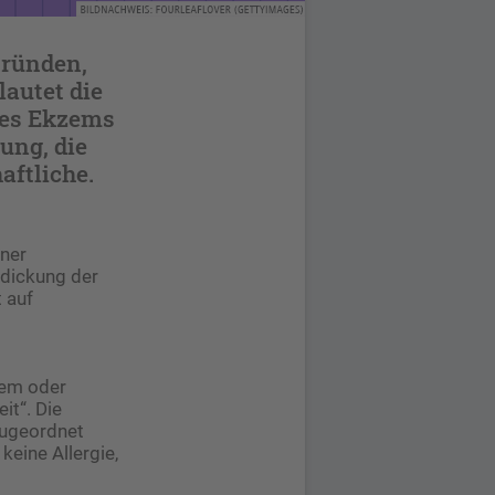
Gründen,
lautet die
des Ekzems
ung, die
aftliche.
iner
rdickung der
 auf
zem oder
it“. Die
zugeordnet
keine Allergie,