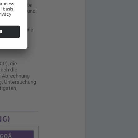
e. Medikamente
 untersucht und
rd eine
 1 bzw. 2)
gebnisse sowie
00), die
uch die
i Abrechnung
ng, Untersuchung
tigsten