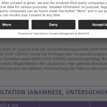
der Nacht. An Allergien bestehe eine saisonale Rhinopathi
nem Kontrazeptivum keine eingenommen. Die Patientin wird
d entnommen. Zur Soforttherapie der Hautveränderungen wi
Haut eingeleitet sowie ein topisches Glukokortikoid (Klasse
erhin wird ein Termin zur Besprechung der Untersuchungser
rsuchung der Hauterscheinungen vereinbart.
ontakt im Quartal sind die Versichertenpauschale (GOP 030
le (GOP 03040) sowie bei Vorliegen der Voraussetzungen a
as Vorhalten einer NäPA (GOP 03060) berechnungsfähig. Be
 mehr Möglichkeiten der Liquidation: Hier gehören Beratu
mikroskopie zur näheren Untersuchung der Haut zu den wich