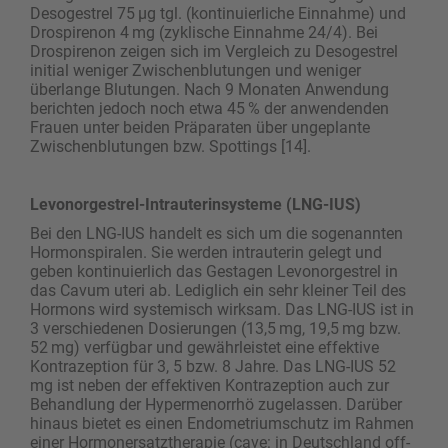
Desogestrel 75 µg tgl. (kontinuierliche Einnahme) und
Drospirenon 4 mg (zyklische Einnahme 24/4). Bei
Drospirenon zeigen sich im Vergleich zu Desogestrel
initial weniger Zwischenblutungen und weniger
überlange Blutungen. Nach 9 Monaten Anwendung
berichten jedoch noch etwa 45 % der anwendenden
Frauen unter beiden Präparaten über ungeplante
Zwischenblutungen bzw. Spottings [14].
Levonorgestrel-Intrauterinsysteme (LNG-IUS)
Bei den LNG-IUS handelt es sich um die sogenannten
Hormonspiralen. Sie werden intrauterin gelegt und
geben kontinuierlich das Gestagen Levonorgestrel in
das Cavum uteri ab. Lediglich ein sehr kleiner Teil des
Hormons wird systemisch wirksam. Das LNG-IUS ist in
3 verschiedenen Dosierungen (13,5 mg, 19,5 mg bzw.
52 mg) verfügbar und gewährleistet eine effektive
Kontrazeption für 3, 5 bzw. 8 Jahre. Das LNG-IUS 52
mg ist neben der effektiven Kontrazeption auch zur
Behandlung der Hypermenorrhö zugelassen. Darüber
hinaus bietet es einen Endometriumschutz im Rahmen
einer Hormonersatztherapie (cave: in Deutschland off-