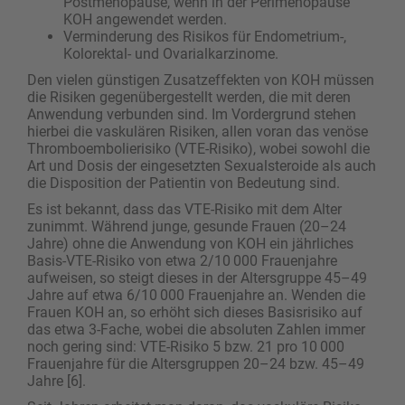
Postmenopause, wenn in der Perimenopause
KOH angewendet werden.
Verminderung des Risikos für Endometrium-,
Kolorektal- und Ovarialkarzinome.
Den vielen günstigen Zusatzeffekten von KOH müssen
die Risiken gegenübergestellt werden, die mit deren
Anwendung verbunden sind. Im Vordergrund stehen
hierbei die vaskulären Risiken, allen voran das venöse
Thromboembolierisiko (VTE-Risiko), wobei sowohl die
Art und Dosis der eingesetzten Sexualsteroide als auch
die Disposition der Patientin von Bedeutung sind.
Es ist bekannt, dass das VTE-Risiko mit dem Alter
zunimmt. Während junge, gesunde Frauen (20–24
Jahre) ohne die Anwendung von KOH ein jährliches
Basis-VTE-Risiko von etwa 2/10 000 Frauenjahre
aufweisen, so steigt dieses in der Altersgruppe 45–49
Jahre auf etwa 6/10 000 Frauenjahre an. Wenden die
Frauen KOH an, so erhöht sich dieses Basisrisiko auf
das etwa 3-Fache, wobei die absoluten Zahlen immer
noch gering sind: VTE-Risiko 5 bzw. 21 pro 10 000
Frauenjahre für die Altersgruppen 20–24 bzw. 45–49
Jahre [6].