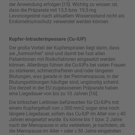
der Anwendung erfolgen [15]. Wichtig zu wissen ist,
dass die Präparate mit 13,5 bzw. 19,5 mg
Levonorgestrel nach aktuellem Wissensstand nicht als
Endometriumschutz verwendet werden können.
Kupfer-Intrauterinpessare (Cu-IUP)
Der große Vorteil der Kupferspiralen liegt darin, dass
sie „hormonfrei“ sind und damit bei fast allen
Patientinnen mit Risikofaktoren eingesetzt werden
können. Allerdings führen die Cu-IUPs bei vielen Frauen
zu stärkeren, schmerzhafteren und/oder längeren
Blutungen, was gerade in der Perimenopause, in der
Blutungsstörungen häufiger sind, ungünstig scheint.
Die derzeit in der EU zugelassenen Präparate haben
eine Liegedauer von bis zu 10 Jahren [16].
Die britischen Leitlinien befürworten für CU-IUPs mit
einem Kupfergehalt von ≥ 300 mm2 sogar eine noch
längere Liegedauer, sofern das Cu-IUP im Alter von ≥ 40
Jahren eingesetzt wurde. Es könne bis 1 bzw. 2 Jahre
nach der Menopause in situ verbleiben, je nachdem, ob
die Menopause im Alter < oder ≥ 50 Jahre eingetreten