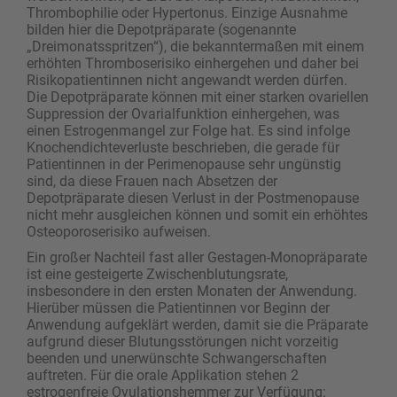
Thrombophilie oder Hypertonus. Einzige Ausnahme
bilden hier die Depotpräparate (sogenannte
„Dreimonatsspritzen“), die bekanntermaßen mit einem
erhöhten Thromboserisiko einhergehen und daher bei
Risikopatientinnen nicht angewandt werden dürfen.
Die Depotpräparate können mit einer starken ovariellen
Suppression der Ovarialfunktion einhergehen, was
einen Estrogenmangel zur Folge hat. Es sind infolge
Knochendichteverluste beschrieben, die gerade für
Patientinnen in der Perimenopause sehr ungünstig
sind, da diese Frauen nach Absetzen der
Depotpräparate diesen Verlust in der Postmenopause
nicht mehr ausgleichen können und somit ein erhöhtes
Osteoporoserisiko aufweisen.
Ein großer Nachteil fast aller Gestagen-Monopräparate
ist eine gesteigerte Zwischenblutungsrate,
insbesondere in den ersten Monaten der Anwendung.
Hierüber müssen die Patientinnen vor Beginn der
Anwendung aufgeklärt werden, damit sie die Präparate
aufgrund dieser Blutungsstörungen nicht vorzeitig
beenden und unerwünschte Schwangerschaften
auftreten. Für die orale Applikation stehen 2
estrogenfreie Ovulationshemmer zur Verfügung: