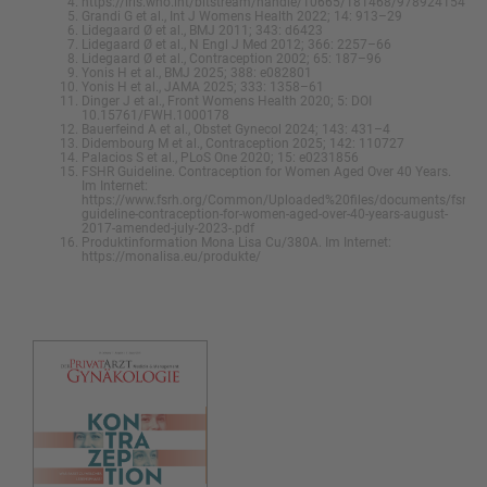
https://iris.who.int/bitstream/handle/10665/181468/97892415491
Grandi G et al., Int J Womens Health 2022; 14: 913–29
Lidegaard Ø et al., BMJ 2011; 343: d6423
Lidegaard Ø et al., N Engl J Med 2012; 366: 2257–66
Lidegaard Ø et al., Contraception 2002; 65: 187–96
Yonis H et al., BMJ 2025; 388: e082801
Yonis H et al., JAMA 2025; 333: 1358–61
Dinger J et al., Front Womens Health 2020; 5: DOI
10.15761/FWH.1000178
Bauerfeind A et al., Obstet Gynecol 2024; 143: 431–4
Didembourg M et al., Contraception 2025; 142: 110727
Palacios S et al., PLoS One 2020; 15: e0231856
FSHR Guideline. Contraception for Women Aged Over 40 Years.
Im Internet:
https://www.fsrh.org/Common/Uploaded%20files/documents/fsrh-
guideline-contraception-for-women-aged-over-40-years-august-
2017-amended-july-2023-.pdf
Produktinformation Mona Lisa Cu/380A. Im Internet:
https://monalisa.eu/produkte/