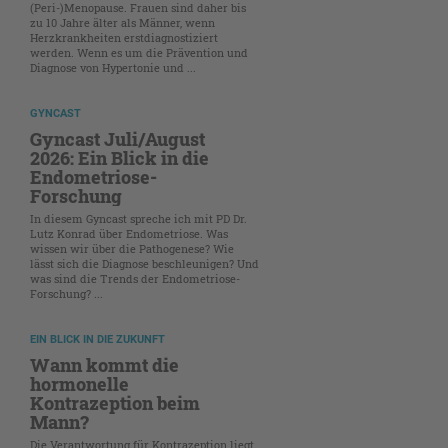
(Peri-)Menopause. Frauen sind daher bis
zu 10 Jahre älter als Männer, wenn
Herzkrankheiten erstdiagnostiziert
werden. Wenn es um die Prävention und
Diagnose von Hypertonie und ...
GYNCAST
Gyncast Juli/August
2026: Ein Blick in die
Endometriose-
Forschung
In diesem Gyncast spreche ich mit PD Dr.
Lutz Konrad über Endometriose. Was
wissen wir über die Pathogenese? Wie
lässt sich die Diagnose beschleunigen? Und
was sind die Trends der Endometriose-
Forschung? ...
EIN BLICK IN DIE ZUKUNFT
Wann kommt die
hormonelle
Kontrazeption beim
Mann?
Die Verantwortung für Kontrazeption liegt