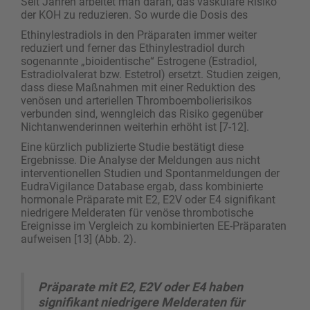
Seit Jahren arbeitet man daran, das vaskuläre Risiko
der KOH zu reduzieren. So wurde die Dosis des
Ethinylestradiols in den Präparaten immer weiter
reduziert und ferner das Ethinylestradiol durch
sogenannte „bioidentische“ Estrogene (Estradiol,
Estradiolvalerat bzw. Estetrol) ersetzt. Studien zeigen,
dass diese Maßnahmen mit einer Reduktion des
venösen und arteriellen Thromboembolierisikos
verbunden sind, wenngleich das Risiko gegenüber
Nichtanwenderinnen weiterhin erhöht ist [7-12].
Eine kürzlich publizierte Studie bestätigt diese
Ergebnisse. Die Analyse der Meldungen aus nicht
interventionellen Studien und Spontanmeldungen der
EudraVigilance Database ergab, dass kombinierte
hormonale Präparate mit E2, E2V oder E4 signifikant
niedrigere Melderaten für venöse thrombotische
Ereignisse im Vergleich zu kombinierten EE-Präparaten
aufweisen [13] (Abb. 2).
Präparate mit E2, E2V oder E4 haben
signifikant niedrigere Melderaten für