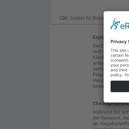
Expositionsprop
Die Expositionsp
zielt darauf ab, 
Kleidung. Da Mü
anliegen, steche
verhindern auf d
Präparate auf de
Herstellerangabe
Anwendung für Sc
Chemoprophylaxe
Während der Sch
der Reisezeit, d
ab. Gegebenenfal