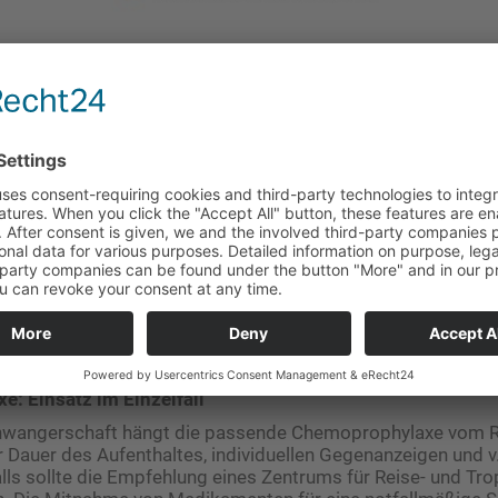
hylaxe: Stiche vermeiden
rophylaxe sollte Priorität vor der medikamentösen Prophyla
Stiche weitgehend zu vermeiden (Abb.). Ideal ist das Tragen v
cken durch dünne T-Shirts, Socken und Hosen, insbesondere
n können, empfehlen sich dicht gewebte bzw. imprägnierte 
er Haut aufgetragene Repellentien Mückenstiche. Üblich sin
r Basis von DEET (Diethyltoluamid) und Icaridin. Schwangere
n beachten, weil z. B. bei Präparaten mit DEET-Konzentrati
hwangere und Stillende teilweise explizit nicht empfohlen 
: Einsatz im Einzelfall
wangerschaft hängt die passende Chemoprophylaxe vom Re
er Dauer des Aufenthaltes, individuellen Gegenanzeigen und v.
ls sollte die Empfehlung eines Zentrums für Reise- und Tr