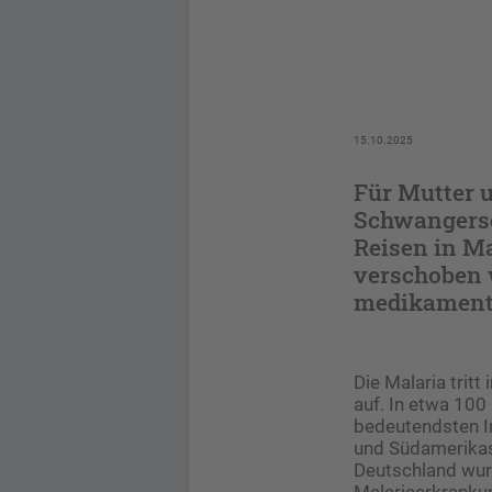
15.10.2025
Für Mutter u
Schwangersc
Reisen in Ma
verschoben 
medikamentö
Die Malaria trit
auf. In etwa 100 
bedeutendsten In
und Südamerikas 
Deutschland wur
Malariaerkranku