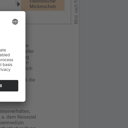
xe haben. Sie
on langer, heller
 wenn sie eng
Stoffe. Zudem
d hauptsächlich
 sollten die
onen von 50 % die
wird.
iseverhalten,
 a. dem Reiseziel
openmedizin