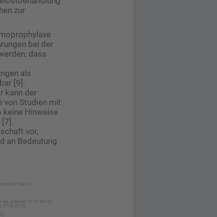
Selbstbehandlung
hen zur
emoprophylaxe
hrungen bei der
werden, dass
ungen als
ar [9].
r kann der
e von Studien mit
b keine Hinweise
[7].
schaft vor,
nd an Bedeutung
licationFile&v=7
 ed.: Elsevier; 2019: 43–52
: 27.08.2025]
5)