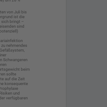
en von Juli bis
rgrund ist die
 sich bringt –
eisenden sind
potenziell)
ariainfektion
st zu nehmendes
n Gefäßsystem,
iner
nen Schwangeren
eren
urtsgewicht beim
en sollte
e auf die Zeit
eine konsequente
Prophylaxe
Risiken und
er verfügbaren