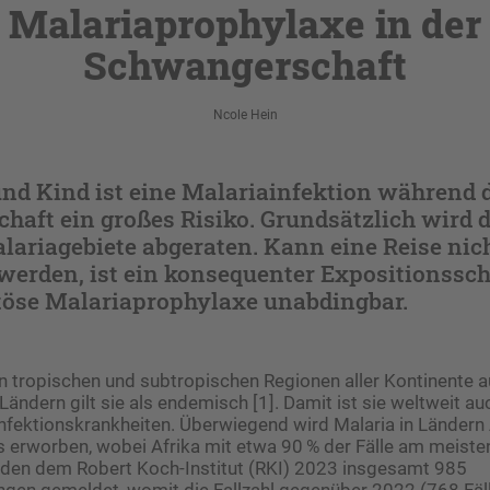
Malariaprophylaxe in der
Schwangerschaft
Ncole Hein
nd Kind ist eine Malariainfektion während 
haft ein großes Risiko. Grundsätzlich wird 
lariagebiete abgeraten. Kann eine Reise nic
werden, ist ein konsequenter Expositionssc
se Malariaprophylaxe unabdingbar.
t in tropischen und subtropischen Regionen aller Kontinente 
Ländern gilt sie als endemisch [1]. Damit ist sie weltweit au
fektionskrankheiten. Überwiegend wird Malaria in Ländern 
erworben, wobei Afrika mit etwa 90 % der Fälle am meisten 
den dem Robert Koch-Institut (RKI) 2023 insgesamt 985
ngen gemeldet, womit die Fallzahl gegenüber 2022 (768 Fäl