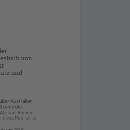
der
deshalb von
ht
hutz und
außer Australien
ch eine der
Afrikas, Asiens
betroffen ist. In
le) um 28 %