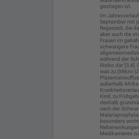
gestiegen ist.
Im Jahresverlauf
September mit je
Regenzeit, die da
aber auch die st
Frauen im gebähr
schwangere Frau
allgemeinmedizin
während der Sch
Risiko dar [3,4]
was zu (Mikro-)Z
Plazentainsuffi
außerhalb Afrika
Krankheitsverlau
Kind, zu Frühgeb
deshalb grundsät
nach der Schwang
Malariaprophyla
besonders wichti
Nebenwirkungen 
Medikamente zu