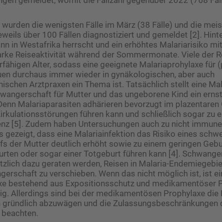
 wurden die wenigsten Fälle im März (38 Fälle) und die meist
weils über 100 Fällen diagnostiziert und gemeldet [2]. Hinte
nn in Westafrika herrscht und ein erhöhtes Malariarisiko mit
arke Reiseaktivität während der Sommermonate. Viele der R
fähigen Alter, sodass eine geeignete Malariaprohylaxe für (
en durchaus immer wieder in gynäkologischen, aber auch
ischen Arztpraxen ein Thema ist. Tatsächlich stellt eine Mal
wangerschaft für Mutter und das ungeborene Kind ein ern
. Denn Malariaparasiten adhärieren bevorzugt im plazentare
irkulationsstörungen führen kann und schließlich sogar zu e
zenz [5]. Zudem haben Untersuchungen auch zu nicht immu
s gezeigt, dass eine Malariainfektion das Risiko eines schw
fs der Mutter deutlich erhöht sowie zu einem geringen Geb
urten oder sogar einer Totgeburt führen kann [4]. Schwanger
zlich dazu geraten werden, Reisen in Malaria-Endemiegebiet
erschaft zu verschieben. Wenn das nicht möglich ist, ist 
xe bestehend aus Expositionsschutz und medikamentöser 
g. Allerdings sind bei der medikamentösen Prophylaxe die 
gründlich abzuwägen und die Zulassungsbeschränkungen d
 beachten.