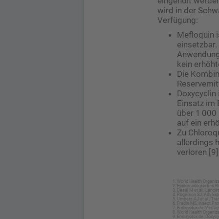
eingeholt werde
wird in der Sch
Verfügung:
Mefloquin 
einsetzbar.
Anwendung
kein erhöht
Die Kombin
Reservemitt
Doxycyclin 
Einsatz im 
über 1 00
auf ein erh
Zu Chloroqu
allerdings
verloren [9]
World Health Organiza
Epidemiologisches Bu
Desai M et al., Lance
Rogerson SJ, Adv Exp
Umbers AJ et al., Tre
Fradin MS, Insect Pro
Embryotox.de. Verfüg
World Health Organiz
Embryotox.de. Doxycy