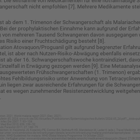
n. Die Mitnahme von Medikamenten für eine notfallmäßige 
wangerschaft nicht empfohlen [7]. Mehrere Medikamente ste
ist ab dem 1. Trimenon der Schwangerschaft als Malariach
 Bei der prophylaktischen Einnahme kann aufgrund der Erfa
 von mehreren Tausend Schwangeren davon ausgegangen 
es Risiko einer Fruchtschädigung besteht [8].
ation Atovaquon/Proguanil gilt aufgrund begrenzter Erfahr
el, ist aber nach Nutzen-Risiko-Abwägung ebenfalls einsetzb
ist ab der 16. Schwangerschaftswoche kontraindiziert, davo
Einzelfall in Erwägung gezogen werden [9]. Eine Metaanalys
0 ausgewerteten Frühschwangerschaften (1. Trimenon) erga
öhtes Fehlbildungsrisiko unter Anwendung von Tetracyclinen 
in liegen zwar ausreichende Erfahrungen für die Schwanger
 hat es wegen zunehmender Resistenzentwicklung weitgehe
.
tion. 2021. World malaria report 2021 (Dec. 2021)
lletin 45, 2024; www.rki.de/DE/Aktuelles/Publikationen/Epidemiologisches-Bulletin/2024/45_24.pdf?__blob=pub
t Infec Dis 2007; 7: 93–104
 Med Biol 2010; 659: 139–52
nds Parasitol 2011; 27: 168–75
tection. In: Keystone JS, Kozarsky PE, Connor BA, Nothdurft HD, Mendelson M, Leder K (eds.). Travel Medicine. 4th
bar unter: www.embryotox.de/erkrankungen/details/ansicht/erkrankung/malaria-und-malariaprophylaxe/ (Stand
ation. WHO Guidelines for malaria. WHO Global Malaria Programme 16 October 2023
clin. Verfügbar unter: www.embryotox.de/arzneimittel/details/ansicht/medikament/doxycyclin (Stand: 27.08.202