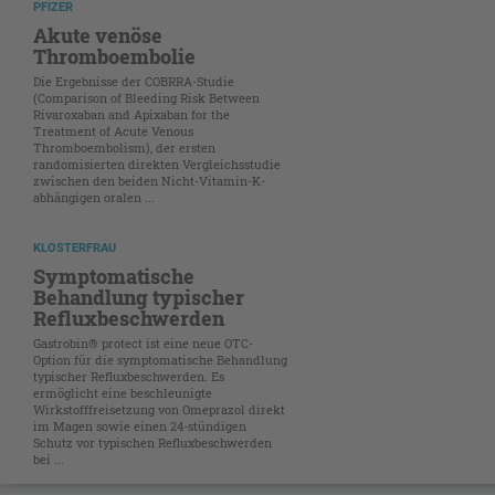
PFIZER
Akute venöse
Thromboembolie
Die Ergebnisse der COBRRA-Studie
(Comparison of Bleeding Risk Between
Rivaroxaban and Apixaban for the
Treatment of Acute Venous
Thromboembolism), der ersten
randomisierten direkten Vergleichsstudie
zwischen den beiden Nicht-Vitamin-K-
abhängigen oralen ...
KLOSTERFRAU
Symptomatische
Behandlung typischer
Refluxbeschwerden
Gastrobin® protect ist eine neue OTC-
Option für die symptomatische Behandlung
typischer Refluxbeschwerden. Es
ermöglicht eine beschleunigte
Wirkstofffreisetzung von Omeprazol direkt
im Magen ­sowie einen 24-stündigen
Schutz vor typischen Refluxbeschwerden
bei ...