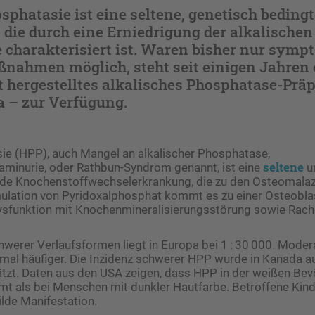
phatasie ist eine seltene, genetisch bedingt
die durch eine Erniedrigung der alkalischen
 charakterisiert ist. Waren bisher nur symp
nahmen möglich, steht seit einigen Jahren 
 hergestelltes alkalisches Phosphatase-Präp
a – zur Verfügung.
e (HPP), auch Mangel an alkalischer Phosphatase,
seltene
minurie, oder Rathbun-Syndrom genannt, ist eine
u
nde Knochenstoffwechselerkrankung, die zu den Osteomalazi
ulation von Pyridoxalphosphat kommt es zu einer Osteobla
sfunktion mit Knochenmineralisierungsstörung sowie Rachi
hwerer Verlaufsformen liegt in Europa bei 1 : 30 000. Mode
mal häufiger. Die Inzidenz schwerer HPP ­wurde in Kanada au
tzt. Daten aus den USA zeigen, dass HPP in der weißen Bev
mt als bei Menschen mit dunkler Hautfarbe. Betroffene Kin
lde Manifestation.