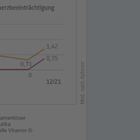
kamentöser
utika
lle Vitamin- D-