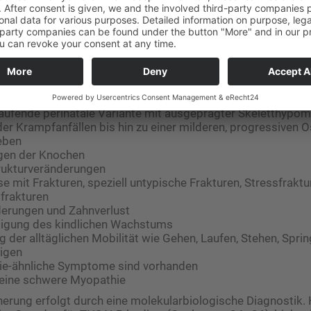
mptomatik ist sehr heterogen:
laufende perinatale Variante mit ausgeprägter Skeletthypomi
r Krampfanfällen bis hin zu einer milderen, progressiven 
eben
gen der Knochen
ukturveränderungen
 mit Frakturen, speziell untypische Frakturen, Stressfraktu
frakturen
erungen und Zahnverlust
tigung des kindlichen Wachstums
 der alltäglichen Mobilität wie Gehen, Laufen, Stehen, Spri
igen
ie-ähnliche Symptome sind vorhanden
 eine schwere Myopathie
erung erfolgt durch eine molekularbiologische Diagnostik. 