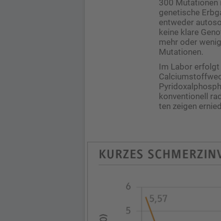
300 Mutationen i
genetische Erbga
entweder autoso
keine klare Geno
mehr oder wenig
Mutationen.
Im Labor erfolg
Calciumstoffwech
Pyridoxalphospha
konventionell ra
ten zeigen ernie