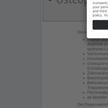
Die klinische Sy
tödlich ver
Atemnot ode
späteren L
Verformun
Knochenstr
Osteoporose
Ermüdungs
Zahnveränd
Beeinträch
Behinderung
Treppenste
Fibromyalg
es besteht
Die Diagnosesich