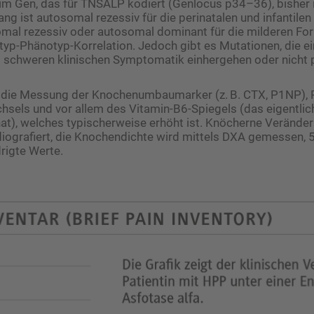
m Gen, das für TNSALP kodiert (Genlocus p34–36), bisher id
ng ist autosomal rezessiv für die perinatalen und infantile
mal rezessiv oder autosomal dominant für die milderen For
typ-Phänotyp-Korrelation. Jedoch gibt es Mutationen, die ei
 schweren klinischen Symptomatik einhergehen oder nicht
t die Messung der Knochenumbau­marker (z. B. CTX, P1NP),
sels und vor allem des Vitamin-B6-Spiegels (das eigentlic
t), welches typi­scher­weise erhöht ist. Knöcherne Veränd
diografiert, die Knochendichte wird mittels DXA gemessen, 5
drigte Werte.