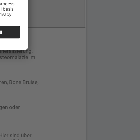
neralisierung,
Osteomalazie im
ren, Bone Bruise,
ngen oder
Hier sind über