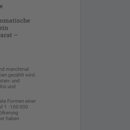
e
tomatische
ein
arat –
nd manchmal
en gezählt wird.
sten- und
tis und
rate Formen einer
f 1 : 100 000
ölkerung
der haben