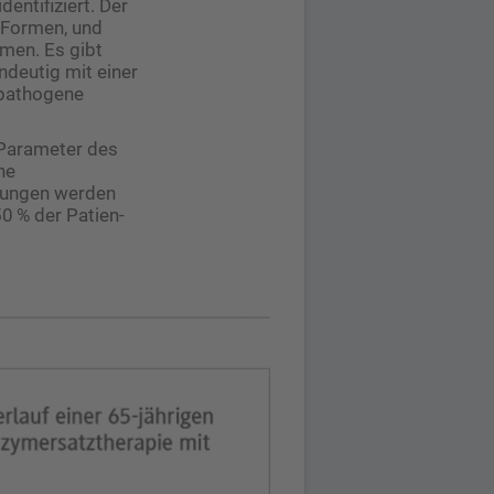
entifiziert. Der
n Formen, und
men. Es gibt
ndeutig mit einer
 pathogene
 Parameter des
he
erungen werden
0 % der Patien­