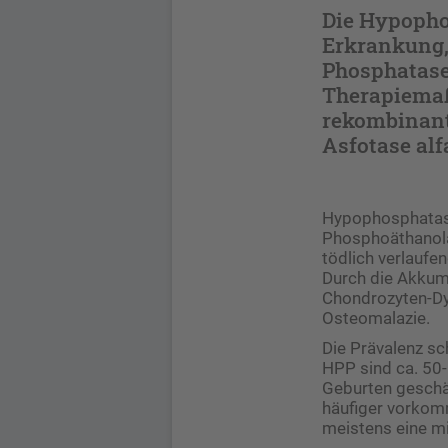
Die Hypophos
Erkrankung, 
Phosphatase
Therapiemaß
rekombinant
Asfotase alf
Hypophosphatasi
Phosphoäthanola
tödlich verlaufe
Durch die Akkum
Chondrozyten-Dy
Osteomalazie.
Die Prävalenz sc
HPP sind ca. 50-
Geburten geschä
häufiger vorkom
meistens eine mi