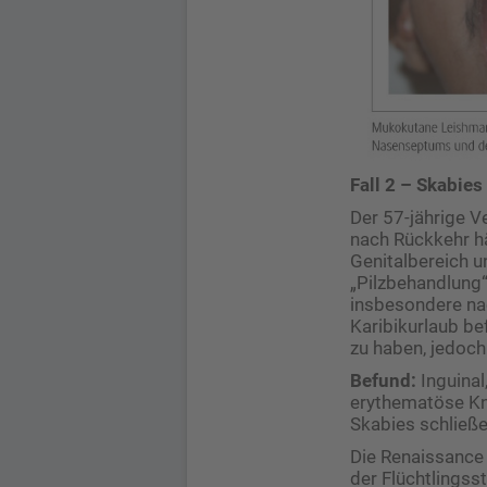
Fall 2 – Skabies
Der 57-jährige V
nach Rückkehr h
Genitalbereich u
„Pilzbehandlung“
insbesondere na
Karibikurlaub be
zu haben, jedoch
Befund:
Inguinal
erythematöse Kno
Skabies schließe
Die Renaissance
der Flüchtlingss