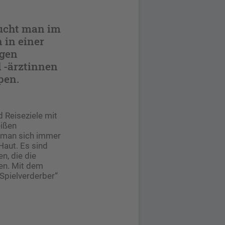
ucht man im
 in einer
ngen
 -ärztinnen
pen.
d Reiseziele mit
eißen
e man sich immer
Haut. Es sind
n, die die
nen. Mit dem
„Spielverderber“