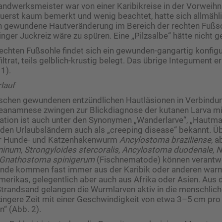
andwerksmeister war von einer Karibikreise in der Vorweihn
uerst kaum bemerkt und wenig beachtet, hatte sich allmähli
h gewundene Hautveränderung im Bereich der rechten Fußso
ringer Juckreiz wäre zu spüren. Eine „Pilzsalbe“ hätte nicht g
echten Fußsohle findet sich ein gewunden-gangartig konfigu
iltrat, teils gelblich-krustig belegt. Das übrige Integument e
 1).
lauf
ischen gewundenen entzündlichen Hautläsionen in Verbindu
e­anamnese zwingen zur Blickdiagnose der kutanen Larva mi
tation ist auch unter den Synonymen „Wanderlarve“, „Hautma
den Urlaubsländern auch als „creeping disease“ bekannt. 
der Hunde- und Katzenhakenwurm
Ancylostoma braziliense
, 
inum, Strongyloides stercoralis, Ancylostoma ­duodenale, 
Gnathostoma spinigerum
(Fischnematode) können verantwor
ende kommen fast immer aus der Karibik oder anderen war
merikas, gelegentlich aber auch aus Afrika oder Asien. Aus 
Strandsand gelangen die Wurmlarven aktiv in die menschlic
längere Zeit mit einer Geschwindigkeit von etwa 3–5 cm pro
“ (Abb. 2).