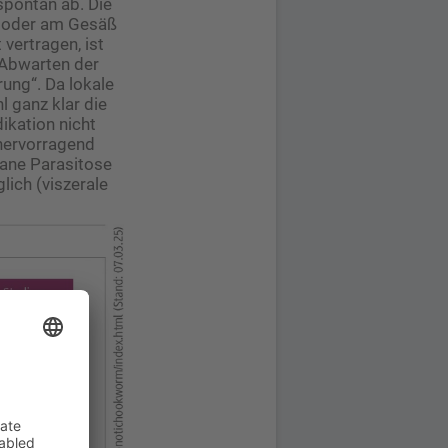
spontan ab. Die
n oder am Gesäß
vertragen, ist
 Abwarten der
ung“. Da lokale
l ganz klar die
ikation nicht
 hervorragend
tane Parasitose
lich (viszerale