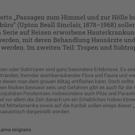
tto „Passagen zum Himmel und zur Hölle b
büro” (Upton Beall Sinclair, 1878–1968) sollen
n Serie auf Reisen erworbene Hauterkranku
 werden, mit deren Behandlung Hausärzte und
 werden. Im zweiten Teil: Tropen und Subtro
open oder Subtropen sind ganz ­besondere Erlebnisse. Es sin
Stränden, fremder atemberaubender ­Flora und Fauna und w
n denen man dem grauen Alltag entfliehen kann. Doch sollt
en Risiken bewusst sein, und Gefahren gibt es auch für die 
biquitären Pyodermien insbesondere auch Pilze und Parasite
d vor allem die Zeit danach um ein Erhebliches trüben kön
nd Mittelamerika sowie auf die Karibik sollen einige dieser 
 kasuistisch dargestellt werden.
 Larva migrans