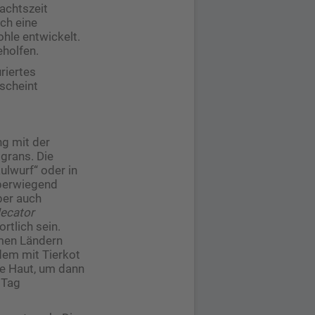
achtszeit
ch eine
hle entwickelt.
eholfen.
riertes
rscheint
ng mit der
grans. Die
ulwurf“ oder in
Überwiegend
aber auch
Necator
tlich sein.
men Ländern
dem mit Tierkot
he Haut, um dann
 Tag