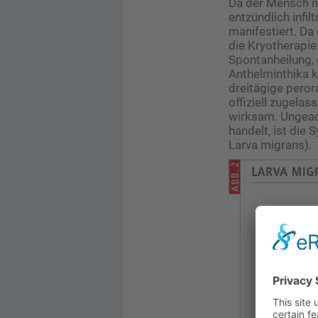
Da der Mensch nu
entzündlich inf
manifestiert. Da
die Kryotherapi
Spontanheilung, 
Anthelminthika ko
dreitägige peror
offiziell zugelas
wirksam. Ungeach
handelt, ist die
Larva migrans).