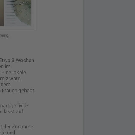
. Etwa 8 Wochen
en im
 Eine lokale
kreiz wäre
einem
en Frauen gehabt
artige livid-
 lässt auf
it der Zunahme
rte und