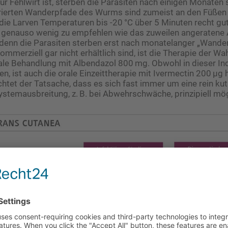
r Fehlwirt ist, sterben die Parasiten nach einigen Monaten 
iltrierten Wanderpfade des Wurms sind zumeist an den Füße
 die Larven Temperaturen bis -20 °C über 5 Minuten recht gut 
e genauso wenig zu empfehlen wie das zuweilen angeratene
denn die Parasiten sterben erst nach monatelanger „Wander
mmerziell gar nicht erhält­lich sind, ist die Therapie der Wah
ale Behandlung mit Albendazol 800 mg. Obwohl in dieser Ind
sen, ist auch die orale Einzeittherapie mit Ivermectin 200 µg
tet der Tatsache, dass es sich fast immer um eine rein ku
 Systemausbreitung, z. B. bei Abwehrschwäche, prinzipiell mög