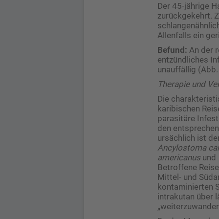
Der 45-jährige H
zurückgekehrt. Z
schlangenähnlic
Allenfalls ein ge
Befund:
An der r
entzündliches Inf
unauffällig (Abb.
Therapie und Ver
Die charakterist
karibischen Reis
parasitäre Infes
den entsprechen
ursächlich ist 
Ancylostoma can
americanus
und
Betroffene Reis
Mittel- und Süda
kontaminierten 
intrakutan über 
„weiterzuwandern