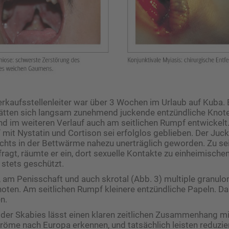
erkaufsstellenleiter war über 3 Wochen im Urlaub auf Kuba
ätten sich langsam zunehmend juckende entzündliche Knot
nd im weiteren Verlauf auch am seitlichen Rumpf entwickelt.
 mit Nystatin und Cortison sei erfolglos geblieben. Der Juc
chts in der Bettwärme nahezu unerträglich geworden. Zu s
fragt, räumte er ein, dort sexuelle Kontakte zu einheimisch
 stets geschützt.
, am Penisschaft und auch skrotal (Abb. 3) multiple granulom
ten. Am seitlichen Rumpf kleinere entzündliche Papeln. Das
n.
 der Skabies lässt einen klaren zeitlichen Zusammenhang m
tröme nach Europa erkennen, und tatsächlich leisten reduzie