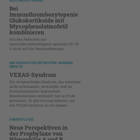
BLUTUNGSSTÖRUNG
Bei
Immunthrombozytopenie
Glukokortikoide mit
Mycophenolatmofetil
kombinieren
Von den Patienten mit
Immunthrombozytopenie sprechen 20–30
% nicht auf die Standardtherapie...
AM HÄUFIGSTEN BETROFFEN: MÄNNER
ÜBER 50
VEXAS-Syndrom
Ein vielgesichtiges Syndrom, das scheinbar
nicht miteinander verknüpfte und im
Erwachsenenalter beginnende
Manifestationen verbindet, hat an Profil
gewonnen. Es gibt Scoring-Systeme, um
das VEXAS-Syndrom zu (er-)fassen. ...
HÄMATOLOGIE
Neue Perspektiven in
der Prophylaxe von
Hämophilie A und B