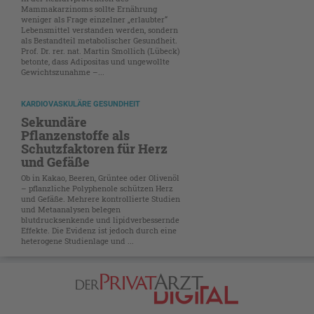
Mammakarzinoms sollte Ernährung
weniger als Frage einzelner „erlaubter“
Lebensmittel verstanden werden, sondern
als Bestandteil metabolischer Gesundheit.
Prof. Dr. rer. nat. Martin Smollich (Lübeck)
betonte, dass Adipositas und ungewollte
Gewichtszunahme –...
KARDIOVASKULÄRE GESUNDHEIT
Sekundäre
Pflanzenstoffe als
Schutzfaktoren für Herz
und Gefäße
Ob in Kakao, Beeren, Grüntee oder Olivenöl
– pflanzliche Polyphenole schützen Herz
und Gefäße. Mehrere kontrollierte Studien
und Metaanalysen belegen
blutdrucksenkende und lipidverbessernde
Effekte. Die Evidenz ist jedoch durch eine
heterogene Studienlage und ...