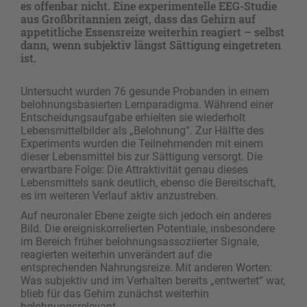
es offenbar nicht. Eine experimentelle EEG-Studie
aus Großbritannien zeigt, dass das Gehirn auf
appetitliche Essensreize weiterhin reagiert – selbst
dann, wenn subjektiv längst Sättigung eingetreten
ist.
Untersucht wurden 76 gesunde Probanden in einem
belohnungsbasierten Lernparadigma. Während einer
Entscheidungsaufgabe erhielten sie wiederholt
Lebensmittelbilder als „Belohnung“. Zur Hälfte des
Experiments wurden die Teilnehmenden mit einem
dieser Lebensmittel bis zur Sättigung versorgt. Die
erwartbare Folge: Die Attraktivität genau dieses
Lebensmittels sank deutlich, ebenso die Bereitschaft,
es im weiteren Verlauf aktiv anzustreben.
Auf neuronaler Ebene zeigte sich jedoch ein anderes
Bild. Die ereigniskorrelierten Potentiale, insbesondere
im Bereich früher belohnungsassoziierter Signale,
reagierten weiterhin unverändert auf die
entsprechenden Nahrungsreize. Mit anderen Worten:
Was subjektiv und im Verhalten bereits „entwertet“ war,
blieb für das Gehirn zunächst weiterhin
belohnungsrelevant.