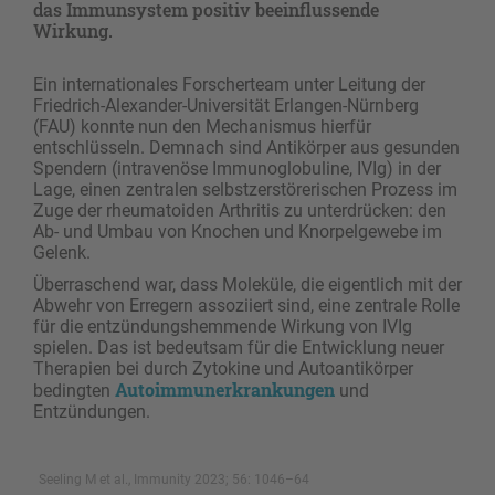
das Immunsystem positiv beeinflussende
Wirkung.
Ein internationales Forscherteam unter Leitung der
Friedrich-Alexander-Universität Erlangen-Nürnberg
(FAU) konnte nun den Mechanismus hierfür
entschlüsseln. Demnach sind Antikörper aus gesunden
Spendern (intravenöse Immunoglobuline, IVIg) in der
Lage, einen zentralen selbstzerstörerischen Prozess im
Zuge der rheumatoiden Arthritis zu unterdrücken: den
Ab- und Umbau von Knochen und Knorpelgewebe im
Gelenk.
Überraschend war, dass Moleküle, die eigentlich mit der
Abwehr von Erregern assoziiert sind, eine zentrale Rolle
für die entzündungshemmende Wirkung von IVIg
spielen. Das ist bedeutsam für die Entwicklung neuer
Therapien bei durch Zytokine und Autoantikörper
Autoimmunerkrankungen
bedingten
und
Entzündungen.
Seeling M et al., Immunity 2023; 56: 1046–64