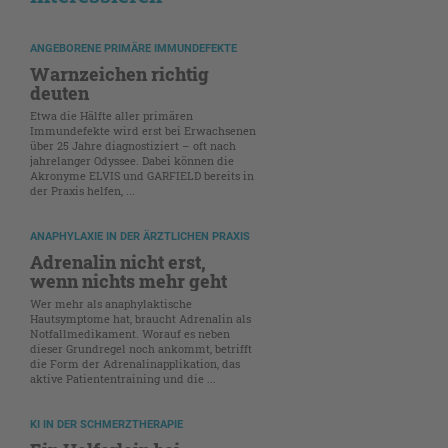
ANGEBORENE PRIMÄRE IMMUNDEFEKTE
Warnzeichen richtig
deuten
Etwa die Hälfte aller primären
Immundefekte wird erst bei Erwachsenen
über 25 Jahre diagnostiziert – oft nach
jahrelanger Odyssee. Dabei können die
Akronyme ELVIS und GARFIELD bereits in
der Praxis helfen, ...
ANAPHYLAXIE IN DER ÄRZTLICHEN PRAXIS
Adrenalin nicht erst,
wenn nichts mehr geht
Wer mehr als anaphylaktische
Hautsymptome hat, braucht Adrenalin als
Notfallmedikament. Worauf es neben
dieser Grundregel noch ankommt, betrifft
die Form der Adrenalinapplikation, das
aktive Patiententraining und die ...
KI IN DER SCHMERZTHERAPIE