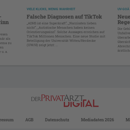
VIELE KLICKS, WENIG WAHRHEIT
UV-GOÄ
–
Falsche Diagnosen auf TikTok
Neue
ginn
Rege
„ADHS ist eine Superkraft“, „Narzissten lieben
nicht“, „Autistische Menschen haben keinen
Die Geb
Orientierungssinn“. Solche Aussagen erreichen auf
Unfallv
wesen
TikTok Millionen Menschen. Eine neue Studie mit
überarbe
mär als
Beteiligung der Universität Witten/Herdecke
übersic
thema zu
(UW/H) zeigt jetzt: ...
Abrechn
gen
ärztlic
 u. a.
ressum
AGB
Datenschutz
Mediadaten 2026
M