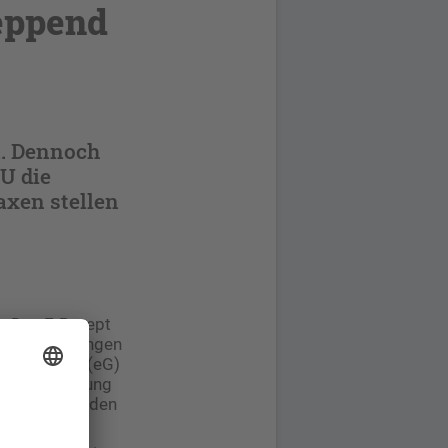
eppend
n. Dennoch
U die
axen stellen
t. Das E-Rezept
alen Verordnungen
dheitskarte (eG)
oll die Nutzung
lächendeckenden