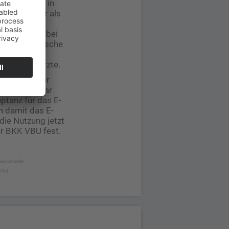
bände e. V. in
sind weniger als
n der
 des Jahres bei
00 elektronische
inern und
ordnenden Ärzte.
 „Es liegt vor
 sich offenbar
ptanz für das E-
n damit das E-
die Nutzung jetzt
er BKK VBU fest.
se/aktuelle-
php).