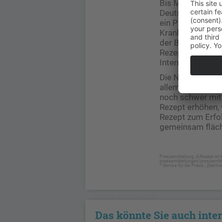
Bis Mitte des Ja
Deutschland rund
ein Prozent der 
Krankenkasse BK
der BKK VBU ein
Rezepte. Die me
Internisten ausg
Die Nutzung des 
allem an den Ärz
noch schwer mit 
Rezept erhöhen, 
Rezept zum Erfol
gemeinsam fläche
Pressemitteilung „E-Rezept is
pressemitteilungen/pressemitte
* Service für die Praxis: „Elek
NICHT GESCHÜTZT
Das könnte Sie auch inte