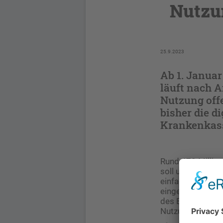
Nutzu
25.9.2023
Ab 1. Januar
läuft nach 
Nutzung off
bisher die d
Krankenkass
Rund 470 Million
soll u. a. den P
einfacher umzuse
eingelöst werden
des E-Rezeptes 
Nutzung bleibt o