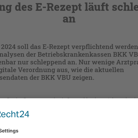
ng des E-Rezept läuft schl
an
 2024 soll das E-Rezept verpflichtend werde
Analysen der Betriebskrankenkassen BKK VB
enbar nur schleppend an. Nur wenige Arztpr
igitale Verordnung aus, wie die aktuellen
endaten der BKK VBU zeigen.
en Papier-Rezepte werden in Deutschland pro Jahr gedruck
apierverbrauch in Zukunft drastisch verringern. Um die digit
tzen, können die E-Rezepte seit 1. Juli auch über die Gesun
, ohne dass eine spezielle App oder PIN notwendig ist. So s
schneller vorangetrieben werden –doch der Schwung zur f
ffenbar aus.