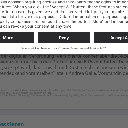
hres wurden laut Bundesvereinigung Deutscher Apothekerver
 2,5 Millionen E-Rezepte in den Apotheken eingelöst – das 
gesamten Verordnungen. Das bestätigen auch aktuelle Zahle
K VBU. Unter den insgesamt rund 3,4 Millionen seit Anfang
gegangenen Rezepten waren bis Mitte August nur rund 150
isten E-Rezepte in der BKK VBU wurden von Allgemeinmediz
estellt. Sie bilden auch knapp die Hälfte der arzneimittelver
E-Rezepts ist laut BKK VBU in allen Altersgruppen verhalten.
ten, dass sie jetzt das E-Rezept verschreiben. Doch viele tun
der digitalen Verordnung. Versicherte können aber die Akze
wenn sie proaktiv in den Praxen um ein E-Rezept bitten. Den
gsrezept wird, das Umwelt und Kosten schont, müssen wir 
ndeckend vorantreiben“, stellt Andrea Galle, Vorständin d
t kaum im Einsatz“. Betriebskrankenkasse BKK VBU, Berlin, 28.8.2023 (https://www.meine-krankenkasse.de/pres
ilungen-aktuell/e-rezept-ist-kaum-im-einsatz/).
tronisches Rezept (eRezept)“. Kassenärztliche Bundesvereinigung (KBV), Berlin (https://www.kbv.de/html/erezept.
ressieren