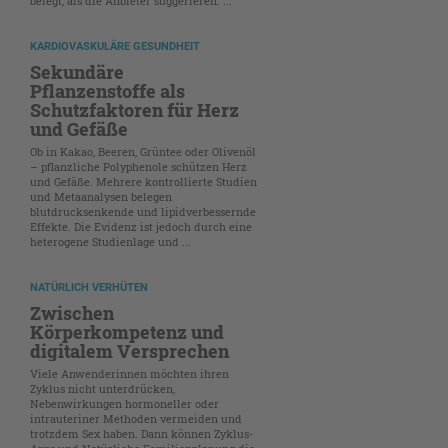
belegt, als die Anbieter suggerieren. ...
KARDIOVASKULÄRE GESUNDHEIT
Sekundäre
Pflanzenstoffe als
Schutzfaktoren für Herz
und Gefäße
Ob in Kakao, Beeren, Grüntee oder Olivenöl
– pflanzliche Polyphenole schützen Herz
und Gefäße. Mehrere kontrollierte Studien
und Metaanalysen belegen
blutdrucksenkende und lipidverbessernde
Effekte. Die Evidenz ist jedoch durch eine
heterogene Studienlage und ...
NATÜRLICH VERHÜTEN
Zwischen
Körperkompetenz und
digitalem Versprechen
Viele Anwenderinnen möchten ihren
Zyklus nicht unterdrücken,
Nebenwirkungen hormoneller oder
intrauteriner Methoden vermeiden und
trotzdem Sex haben. Dann können Zyklus-