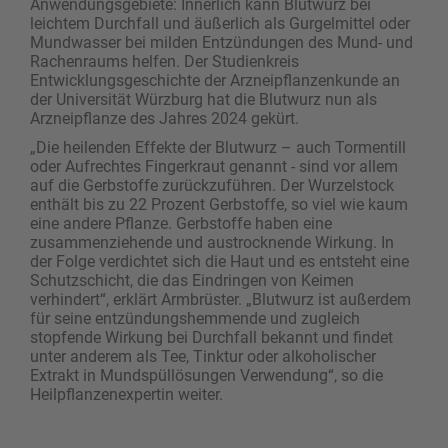
Anwendungsgebiete: Innerlich kann Blutwurz bei
leichtem Durchfall und äußerlich als Gurgelmittel oder
Mundwasser bei milden Entzündungen des Mund- und
Rachenraums helfen. Der Studienkreis
Entwicklungsgeschichte der Arzneipflanzenkunde an
der Universität Würzburg hat die Blutwurz nun als
Arzneipflanze des Jahres 2024 gekürt.
„Die heilenden Effekte der Blutwurz – auch Tormentill
oder Aufrechtes Fingerkraut genannt - sind vor allem
auf die Gerbstoffe zurückzuführen. Der Wurzelstock
enthält bis zu 22 Prozent Gerbstoffe, so viel wie kaum
eine andere Pflanze. Gerbstoffe haben eine
zusammenziehende und austrocknende Wirkung. In
der Folge verdichtet sich die Haut und es entsteht eine
Schutzschicht, die das Eindringen von Keimen
verhindert“, erklärt Armbrüster. „Blutwurz ist außerdem
für seine entzündungshemmende und zugleich
stopfende Wirkung bei Durchfall bekannt und findet
unter anderem als Tee, Tinktur oder alkoholischer
Extrakt in Mundspüllösungen Verwendung“, so die
Heilpflanzenexpertin weiter.