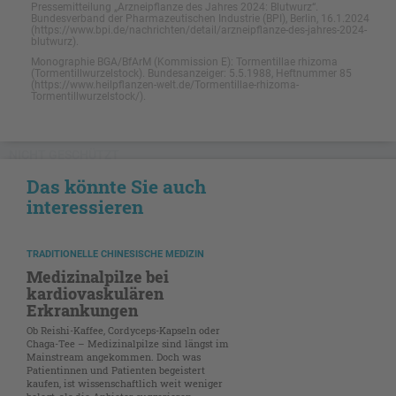
Pressemitteilung „Arzneipflanze des Jahres 2024: Blutwurz“.
Bundesverband der Pharmazeutischen Industrie (BPI), Berlin, 16.1.2024
(https://www.bpi.de/nachrichten/detail/arzneipflanze-des-jahres-2024-
blutwurz).
Monographie BGA/BfArM (Kommission E): Tormentillae rhizoma
(Tormentillwurzelstock). Bundesanzeiger: 5.5.1988, Heftnummer 85
(https://www.heilpflanzen-welt.de/Tormentillae-rhizoma-
Tormentillwurzelstock/).
NICHT GESCHÜTZT
Das könnte Sie auch
interessieren
TRADITIONELLE CHINESISCHE MEDIZIN
Medizinalpilze bei
kardiovaskulären
Erkrankungen
Ob Reishi-Kaffee, Cordyceps-Kapseln oder
Chaga-Tee – Medizinalpilze sind längst im
Mainstream angekommen. Doch was
Patientinnen und Patienten begeistert
kaufen, ist wissenschaftlich weit weniger