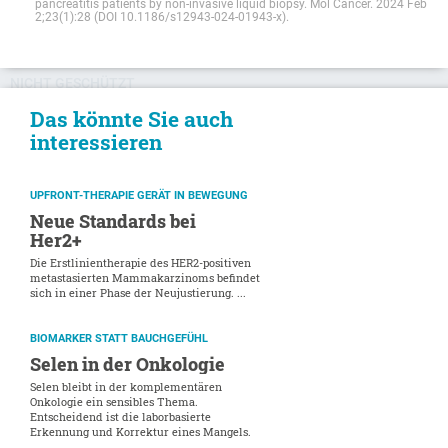
pancreatitis patients by non-invasive liquid biopsy. Mol Cancer. 2024 Feb
2;23(1):28 (DOI 10.1186/s12943-024-01943-x).
NICHT GESCHÜTZT
Das könnte Sie auch
interessieren
UPFRONT-THERAPIE GERÄT IN BEWEGUNG
Neue Standards bei
Her2+
Die Erstlinientherapie des HER2-positiven
metastasierten Mammakarzinoms befindet
sich in einer Phase der Neujustierung. ...
BIOMARKER STATT BAUCHGEFÜHL
Selen in der Onkologie
Selen bleibt in der komplementären
Onkologie ein sensibles Thema.
Entscheidend ist die laborbasierte
Erkennung und Korrektur eines Mangels.
...