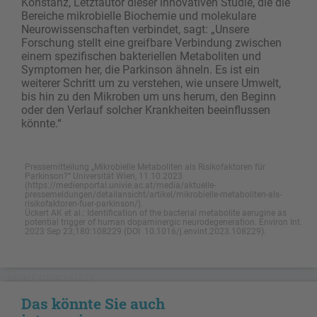
Konstanz, Letztautor dieser innovativen Studie, die die
Bereiche mikrobielle Biochemie und molekulare
Neurowissenschaften verbindet, sagt: „Unsere
Forschung stellt eine greifbare Verbindung zwischen
einem spezifischen bakteriellen Metaboliten und
Symptomen her, die Parkinson ähneln. Es ist ein
weiterer Schritt um zu verstehen, wie unsere Umwelt,
bis hin zu den Mikroben um uns herum, den Beginn
oder den Verlauf solcher Krankheiten beeinflussen
könnte.“
Pressemitteilung „Mikrobielle Metaboliten als Risikofaktoren für
Parkinson?“ Universität Wien, 11.10.2023
(https://medienportal.univie.ac.at/media/aktuelle-
pressemeldungen/detailansicht/artikel/mikrobielle-metaboliten-als-
risikofaktoren-fuer-parkinson/).
Ückert AK et al.: Identification of the bacterial metabolite aerugine as
potential trigger of human dopaminergic neurodegeneration. Environ Int.
2023 Sep 23;180:108229 (DOI 10.1016/j.envint.2023.108229).
NICHT GESCHÜTZT
Das könnte Sie auch