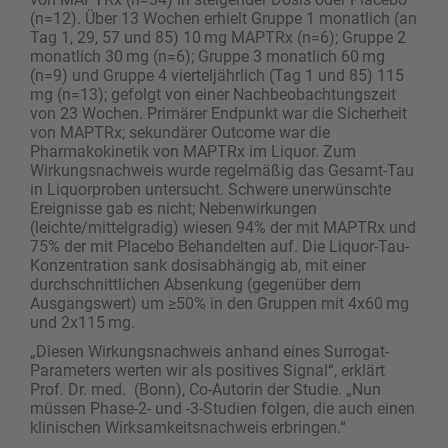
(n=12). Über 13 Wochen erhielt Gruppe 1 monatlich (an
Tag 1, 29, 57 und 85) 10 mg MAPTRx (n=6); Gruppe 2
monatlich 30 mg (n=6); Gruppe 3 monatlich 60 mg
(n=9) und Gruppe 4 vierteljährlich (Tag 1 und 85) 115
mg (n=13); gefolgt von einer Nachbeobachtungszeit
von 23 Wochen. Primärer Endpunkt war die Sicherheit
von MAPTRx; sekundärer Outcome war die
Pharmakokinetik von MAPTRx im Liquor. Zum
Wirkungsnachweis wurde regelmäßig das Gesamt-Tau
in Liquorproben untersucht. Schwere unerwünschte
Ereignisse gab es nicht; Nebenwirkungen
(leichte/mittelgradig) wiesen 94% der mit MAPTRx und
75% der mit Placebo Behandelten auf. Die Liquor-Tau-
Konzentration sank dosisabhängig ab, mit einer
durchschnittlichen Absenkung (gegenüber dem
Ausgangswert) um ≥50% in den Gruppen mit 4x60 mg
und 2x115 mg.
„Diesen Wirkungsnachweis anhand eines Surrogat-
Parameters werten wir als positives Signal“, erklärt
Prof. Dr. med. (Bonn), Co-Autorin der Studie. „Nun
müssen Phase-2- und -3-Studien folgen, die auch einen
klinischen Wirksamkeitsnachweis erbringen.“