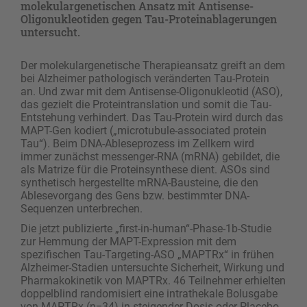
molekulargenetischen Ansatz mit Antisense-
Oligonukleotiden gegen Tau-Proteinablagerungen
untersucht.
Der molekulargenetische Therapieansatz greift an dem
bei Alzheimer pathologisch veränderten Tau-Protein
an. Und zwar mit dem Antisense-Oligonukleotid (ASO),
das gezielt die Proteintranslation und somit die Tau-
Entstehung verhindert. Das Tau-Protein wird durch das
MAPT-Gen kodiert („microtubule-associated protein
Tau“). Beim DNA-Ableseprozess im Zellkern wird
immer zunächst messenger-RNA (mRNA) gebildet, die
als Matrize für die Proteinsynthese dient. ASOs sind
synthetisch hergestellte mRNA-Bausteine, die den
Ablesevorgang des Gens bzw. bestimmter DNA-
Sequenzen unterbrechen.
Die jetzt publizierte „first-in-human“-Phase-1b-Studie
zur Hemmung der MAPT-Expression mit dem
spezifischen Tau-Targeting-ASO „MAPTRx“ in frühen
Alzheimer-Stadien untersuchte Sicherheit, Wirkung und
Pharmakokinetik von MAPTRx. 46 Teilnehmer erhielten
doppelblind randomisiert eine intrathekale Bolusgabe
von MAPTRx (n=34) in steigender Dosis oder Placebo