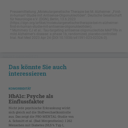
Pressemitteilung „Molekulargenetische Therapie bei M. Alzheimer: „First-
in-human“-Studie mit Antisense-Oligonukleotiden“. Deutsche Gesellschaft
für Neurologie e.V. (DGN), Berlin, 13.6.2023
(https://dgn.org/artikel/molekulargenetische-therapie-bei-m-alzheimer-
first-in-human-studie-mit-antisense-oligonukleotiden).
* Mummery CJ et al.: Tau-targeting antisense oligonucleotide MAPTRx in
mild Alzheimer‘s disease: a phase 1b, randomized, placebo-controlled
trial. Nat Med 2023 Apr 24 (DOI 10.1038/s41591-023-02326-3).
NICHT GESCHÜTZT
Das könnte Sie auch
interessieren
KOMORBIDITÄT
HbA1c: Psyche als
Einflussfaktor
Nicht jede psychische Erkrankung wirkt
sich gleich auf die Stoffwechselkontrolle
aus. Das zeigt die PRO-MENTAL-Studie von
A. Schmitt et al. (Bad Mergentheim): 1 262
Menschen mit Diabetes (55,5 % Typ 1,