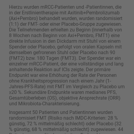
Hierzu wurden mRCC-Patienten und -Patientinnen, die
in der Erstlinientherapie mit Axitinib+Pembrolizumab
(Axi+Pembro) behandelt wurden, wurden randomisiert
(1:1) der FMT- oder einer Placebo-Gruppe zugewiesen.
Die Teilnehmenden erhielten zu Beginn (innerhalb von
8 Wochen nach Beginn von Axi+Pembro, FMT1) eine
direkte Infusion in den Dickdarm mit Stuhl von einem
Spender oder Placebo, gefolgt von oralen Kapseln mit
demselben gefrorenen Stuhl oder Placebo nach 90
(FMT2) bzw. 180 Tagen (FMT3). Der Spender war ein
einzelner mRCC-Patient, der eine vollständige und lang
anhaltende Reaktion auf ICIs zeigte. Der primäre
Endpunkt war eine Erhöhung der Rate der Personen
ohne Krankheitsprogression nach einem Jahr (1-
Jahres-PFS-Rate) mit FMT im Vergleich zu Placebo um
≥20 %. Sekundäre Endpunkte waren medianes PFS,
Gesamtüberleben (OS), objektive Ansprechrate (ORR)
und Mikrobiota-Charakterisierung.
Insgesamt 50 Patienten und Patientinnen wurden
randomisiert FMT (Risiko nach IMDC-Kriterien: 28 %
günstig, 72 % mittelmäßig schlecht) oder Placebo (32
% günstig, 68 % mittelmäßig schlecht) zugewiesen. 44