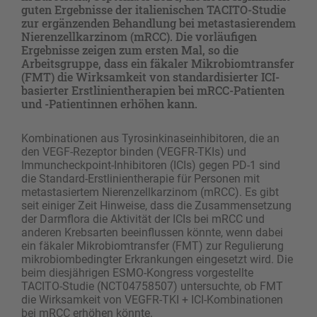
guten Ergebnisse der italienischen TACITO-Studie
zur ergänzenden Behandlung bei metastasierendem
Nierenzellkarzinom (mRCC). Die vorläufigen
Ergebnisse zeigen zum ersten Mal, so die
Arbeitsgruppe, dass ein fäkaler Mikrobiomtransfer
(FMT) die Wirksamkeit von standardisierter ICI-
basierter Erstlinientherapien bei mRCC-Patienten
und -Patientinnen erhöhen kann.
Kombinationen aus Tyrosinkinaseinhibitoren, die an
den VEGF-Rezeptor binden (VEGFR-TKIs) und
Immuncheckpoint-Inhibitoren (ICIs) gegen PD-1 sind
die Standard-Erstlinientherapie für Personen mit
metastasiertem Nierenzellkarzinom (mRCC). Es gibt
seit einiger Zeit Hinweise, dass die Zusammensetzung
der Darmflora die Aktivität der ICIs bei mRCC und
anderen Krebsarten beeinflussen könnte, wenn dabei
ein fäkaler Mikrobiomtransfer (FMT) zur Regulierung
mikrobiombedingter Erkrankungen eingesetzt wird. Die
beim diesjährigen ESMO-Kongress vorgestellte
TACITO-Studie (NCT04758507) untersuchte, ob FMT
die Wirksamkeit von VEGFR-TKI + ICI-Kombinationen
bei mRCC erhöhen könnte.