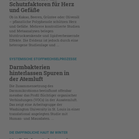
Schutzfaktoren für Herz
und Gefäße
Ob in Kakao, Beeren, Grüntee oder Olivenöl
– pflanzliche Polyphenole schützen Herz
und Gefäße. Mehrere kontrollierte Studien
und Metaanalysen belegen
blutdrucksenkende und lipidverbessernde
Effekte. Die Evidenz ist jedoch durch eine
heterogene Studienlage und ...
SYSTEMISCHE STOFFWECHSELPROZESSE
Darmbakterien
hinterlassen Spuren in
der Atemluft
Die Zusammensetzung des
Darmmikrobioms beeinflusst offenbar
messbar das Profil flüchtiger organischer
Verbindungen (VOCs) in der Ausatemluft.
Das zeigt eine Arbeitsgruppe der
Washington University in St. Louis in einer
translational angelegten Studie mit
Human- und Mausdaten. ...
DIE EMPFINDLICHE HAUT IM WINTER