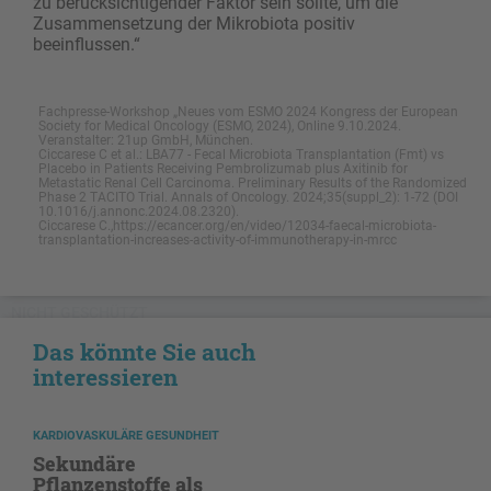
zu berücksichtigender Faktor sein sollte, um die
Zusammensetzung der Mikrobiota positiv
beeinflussen.“
Fachpresse-Workshop „Neues vom ESMO 2024 Kongress der European
Society for Medical Oncology (ESMO, 2024), Online 9.10.2024.
Veranstalter: 21up GmbH, München.
Ciccarese C et al.: LBA77 - Fecal Microbiota Transplantation (Fmt) vs
Placebo in Patients Receiving Pembrolizumab plus Axitinib for
Metastatic Renal Cell Carcinoma. Preliminary Results of the Randomized
Phase 2 TACITO Trial. Annals of Oncology. 2024;35(suppl_2): 1-72 (DOI
10.1016/j.annonc.2024.08.2320).
Ciccarese C.,https://ecancer.org/en/video/12034-faecal-microbiota-
transplantation-increases-activity-of-immunotherapy-in-mrcc
NICHT GESCHÜTZT
Das könnte Sie auch
interessieren
KARDIOVASKULÄRE GESUNDHEIT
Sekundäre
Pflanzenstoffe als