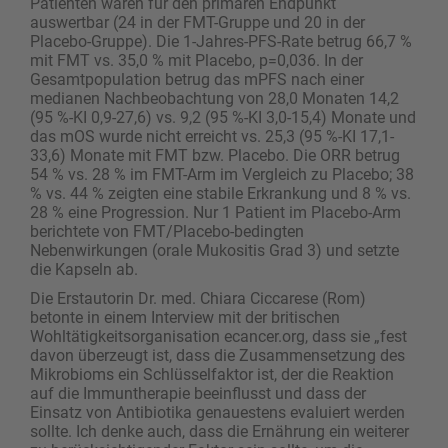
Patienten waren für den primären Endpunkt
auswertbar (24 in der FMT-Gruppe und 20 in der
Placebo-Gruppe). Die 1-Jahres-PFS-Rate betrug 66,7 %
mit FMT vs. 35,0 % mit Placebo, p=0,036. In der
Gesamtpopulation betrug das mPFS nach einer
medianen Nachbeobachtung von 28,0 Monaten 14,2
(95 %-KI 0,9-27,6) vs. 9,2 (95 %-KI 3,0-15,4) Monate und
das mOS wurde nicht erreicht vs. 25,3 (95 %-KI 17,1-
33,6) Monate mit FMT bzw. Placebo. Die ORR betrug
54 % vs. 28 % im FMT-Arm im Vergleich zu Placebo; 38
% vs. 44 % zeigten eine stabile Erkrankung und 8 % vs.
28 % eine Progression. Nur 1 Patient im Placebo-Arm
berichtete von FMT/Placebo-bedingten
Nebenwirkungen (orale Mukositis Grad 3) und setzte
die Kapseln ab.
Die Erstautorin Dr. med. Chiara Ciccarese (Rom)
betonte in einem Interview mit der britischen
Wohltätigkeitsorganisation ecancer.org, dass sie „fest
davon überzeugt ist, dass die Zusammensetzung des
Mikrobioms ein Schlüsselfaktor ist, der die Reaktion
auf die Immuntherapie beeinflusst und dass der
Einsatz von Antibiotika genauestens evaluiert werden
sollte. Ich denke auch, dass die Ernährung ein weiterer