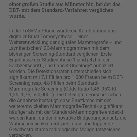
einer großen Studie aus Münster hin, bei der das
DBT- mit dem Standard-Verfahren verglichen
wurde.
In der ToSyMa-Studie wurde die Kombination aus
digitaler Brust-Tomosynthese ‒ einer
Weiterentwicklung der digitalen Mammografie ‒ und
„synthetischen“ 2D-Mammogrammen mit dem
bisherigen Screening-Standard verglichen. Erste
Ergebnisse der Studienphase 1 sind jetzt in der
Fachzeitschrift „The Lancet Oncology“ publiziert
worden. Die Detektionsraten unterschieden sich
signifikant mit 7,1 Fällen pro 1.000 Frauen beim DBT-
Screening resp. 4,8 Fällen beim Standard-
Mammografie-Screening (Odds Ratio 1,48; 95%-KI
1,25‒1,75; p<0,0001). Die beteiligten Forscher sehen
die Annahme bestätigt, dass Brustkrebs mit der
weiterentwickelten Mammografie-Technik signifikant
häufiger als mit der Standard-Mammografie entdeckt
werden kann, da der innovative Bildgebungsansatz die
Wahrscheinlichkeit reduziert, dass überlappende
Gewebestrukturen radiologische Malignitätszeichen
verdecken.