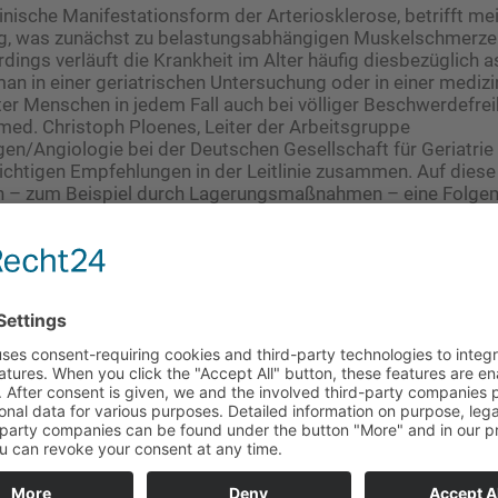
linische Manifestationsform der Arteriosklerose, betrifft mei
g, was zunächst zu belastungsabhängigen Muskelschmerz
erdings verläuft die Krankheit im Alter häufig diesbezüglich
man in einer geriatrischen Untersuchung oder in einer mediz
er Menschen in jedem Fall auch bei völliger Beschwerdefrei
. med. Christoph Ploenes, Leiter der Arbeitsgruppe
n/Angiologie bei der Deutschen Gesellschaft für Geriatrie
ichtigen Empfehlungen in der Leitlinie zusammen. Auf dies
 – zum Beispiel durch Lagerungsmaßnahmen – eine Folgem
en, etwa Fersendekubitus bei bettlägerigen Menschen oder 
ungen, falls ein Eingriff im Fußbereich oder Sprunggelenk g
nis: Geriatrische Patientinnen und Patienten mit fortgeschrit
 nicht von Gefäßeingriffen!
nie ist auch die Erkenntnis, dass bei geriatrischen Patientin
nder pAVK nicht nur die Komorbidität prognostisch relevant 
nktionseinschränkungen im täglichen Leben. „Menschen mi
m Frailty-Syndrom haben beispielsweise nicht nur ein höhere
irium zu entwickeln oder inkontinent zu werden, sondern allg
nose bei Eingriffen”, so Ploenes. Was zu der wichtigen Empf
fe genauer abzuwägen, vor allem im Einklang mit dem primär
nderung. „In sehr vielen von uns analysierten Registerstudi