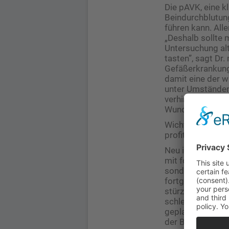
Die pAVK, eine k
Beindurchblutun
führen kann. All
„Deshalb sollte 
Untersuchung alt
tasten”, sagt Dr
Gefäßerkrankunge
damit eine der w
unter Umständen
verhindert werd
Wundheilungsstör
Wichtige Erkennt
profitieren meist
Neu in der Leitli
mit fortschreite
sondern auch Fu
fortgeschrittene
stürzen, ein Del
schlechtere Prog
geplante Eingrif
der Beschwerdeli