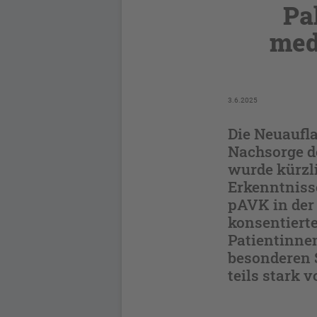
Pa
med
3.6.2025
Die Neuaufla
Nachsorge d
wurde kürzli
Erkenntniss
pAVK in der
konsentiert
Patientinnen
besonderen S
teils stark