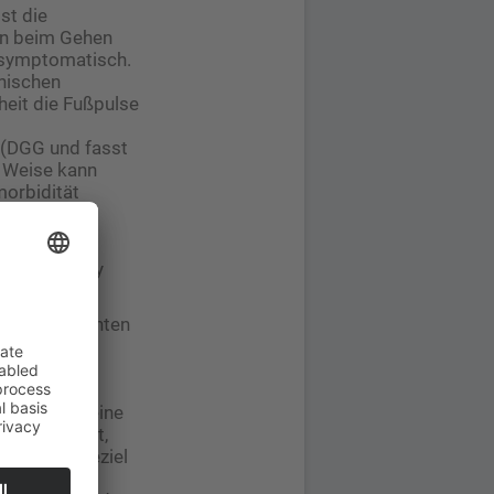
st die
en beim Gehen
 asymptomatisch.
inischen
heit die Fußpulse
 (DGG und fasst
e Weise kann
orbidität
mögliche
eplant ist.
tener Frailty
nen und Patienten
sein kann,
t
s Risiko zu
emein auch eine
ehlung führt,
en Therapieziel
en und