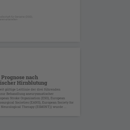
llschaft für Geriatrie (DGG),
ren-arteriellen-
 Prognose nach
ischer Hirnblutung
it gültige Leitlinie der drei führenden
n zur Behandlung aneurysmatischer
opean Stroke Organisation (ESO), European
osurgical Societies (EANS), European Society for
 Neurological Therapy (ESMINT)) wurde ...