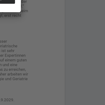
engruppe von der
im Gegenteil.“
Vorgehen als beim
t, erst recht
sser
riatrische
 ist sehr
her Expertinnen
auf einem guten
n und eine
s zu erreichen,
aher arbeiten wir
ie und Geriatrie
.9.2029.