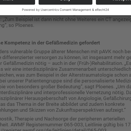
tudien hat sich unisono herausgestellt, dass diese Patient
em Wiederherstellen der Durchblutung, nicht profitiert hat - 
ei der Therapie, bereits bei der Diagnostik sei ein anderes 
 „Zum Beispiel ist dann nicht ohne Weiteres ein CT angezeig
ng”, so Ploenes.
he Kompetenz in der Gefäßmedizin gefordert
ers vulnerable Gruppe älterer Menschen mit pAVK noch be
differenzierter versorgen zu können, ist insgesamt mehr ge
 Gefäßmedizin nötig – auch in der (Früh-)Rehabilitation. „Es
s wir eine interdisziplinäre Zusammenarbeit unterschiedlic
eichen, was zum Beispiel in der Alterstraumatologie schon 
bei unserer Patientengruppe sind die personalisierte Medizi
apie von besonders großer Bedeutung”, sagt Ploenes. „Um da
interdisziplinäre und interprofessionelle Vernetzung nötig. D
rdisziplinärer Herausgeberschaft von Angiologie, Gefäßchirurg
das das Thema in der Breite abbildet und zudem konkrete
lungen und Skizzen von Zukunftsperspektiven aufzeigt.”
gnostik, Therapie und Nachsorge der peripheren arteriellen
eit. AWMF Registernummer 065-003, Leitlinie gültig bis 17
//register.awmf.org/de/leitlinien/detail/065-003