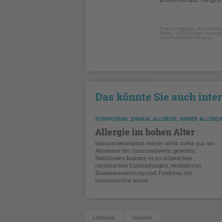
Pressemitteilung „Jetzt mit Ger
Berlin, 1.4.2025 (https://www.d
verschlusskrankheit-pavk).
NICHT GESCHÜTZT
Das könnte Sie auch inte
SYMPOSIUM „EINMAL ALLERGIE, IMMER ALLERGIE
Allergie im hohen Alter
Immunoseneszenz werde nicht mehr nur als
Abnahme der Immunabwehr gesehen.
Stattdessen komme es zu schwachen
chronischen Entzündungen, veränderter
Zusammensetzung und Funktion der
Immunzellen sowie ...
Leitlinien
Geriatrie