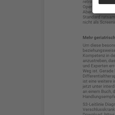
retrospektiven S
Operation, also d
Aber nicht nur b
Standard ratsam:
nicht als Screeni
Mehr geriatrisc
Um diese besond
beziehungsweise 
Kompetenz in der
anzustreben, das
und Experten err
Weg ist. Gerade 
Differentialther
ist eine weitere 
jetzt unter inte
an einem Buch, 
Handlungsempfeh
S3-Leitlinie Dia
Verschlusskrankh
Download: https: