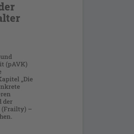
der
lter
 und
it (pAVK)
e
apitel „Die
onkrete
eren
d der
(Frailty) –
hen.