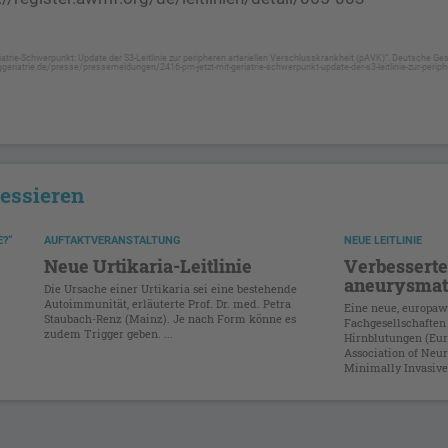
iatrie-Schwerpunkt: Update der S3-Leitlinie zur peripheren arteriellen Verschlusskrankheit (pAVK)“. Deutsche Gese
ggeriatrie.de/presse/pressemeldungen/2416-pm-jetzt-mit-geriatrie-schwerpunkt-update-der-s3-leitlinie-zur-periphe
ressieren
?“
AUFTAKTVERANSTALTUNG
NEUE LEITLINIE
Neue Urtikaria-Leitlinie
Verbesserte
aneurysmat
Die Ursache einer Urtikaria sei eine bestehende
Autoimmunität, erläuterte Prof. Dr. med. Petra
Eine neue, europawe
Staubach-Renz (Mainz). Je nach Form könne es
Fachgesellschafte
zudem Trigger geben. ...
Hirnblutungen (Eur
Association of Neur
Minimally Invasive