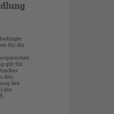
ndlung
 bedingte
en für die
Europäischen
 gilt für
tischer
n den
lung des
) der
5.