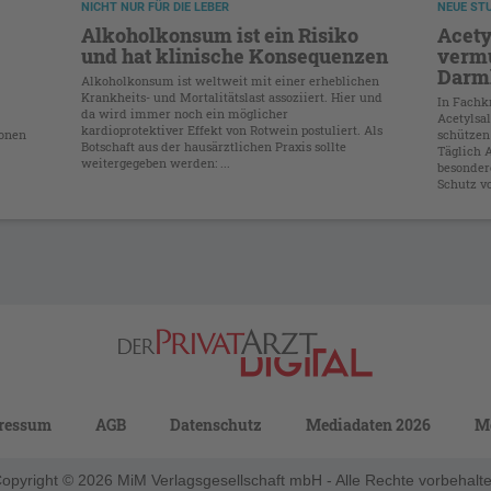
NICHT NUR FÜR DIE LEBER
NEUE ST
Alkoholkonsum ist ein Risiko
Acety
und hat klinische Konsequenzen
vermu
Darm
Alkoholkonsum ist weltweit mit einer erheblichen
Krankheits- und Mortalitätslast assoziiert. Hier und
In Fachkr
da wird immer noch ein möglicher
Acetylsa
kardioprotektiver Effekt von Rotwein postuliert. Als
ionen
schützen
Botschaft aus der hausärztlichen Praxis sollte
Täglich 
weitergegeben werden: ...
besonder
Schutz vo
ressum
AGB
Datenschutz
Mediadaten 2026
M
opyright © 2026 MiM Verlagsgesellschaft mbH - Alle Rechte vorbehalt