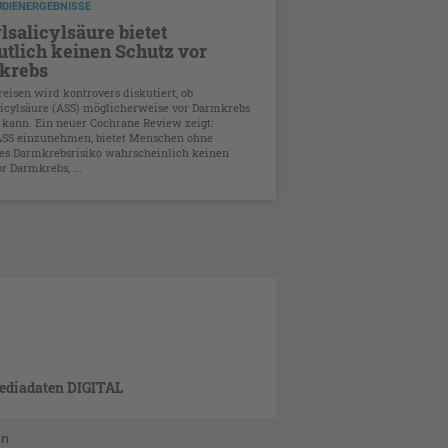
UDIENERGEBNISSE
lsalicylsäure bietet
tlich keinen Schutz vor
krebs
eisen wird kontrovers diskutiert, ob
licylsäure (ASS) möglicherweise vor Darmkrebs
 kann. Ein neuer Cochrane Review zeigt:
ASS einzunehmen, bietet Menschen ohne
es Darmkrebsrisiko wahrscheinlich keinen
r Darmkrebs, ...
ediadaten DIGITAL
en