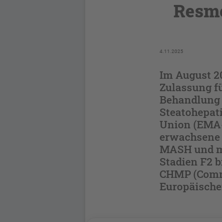
Resme
4.11.2025
Im August 20
Zulassung fü
Behandlung 
Steatohepat
Union (EMA-
erwachsene 
MASH und mod
Stadien F2 b
CHMP (Commi
Europäische