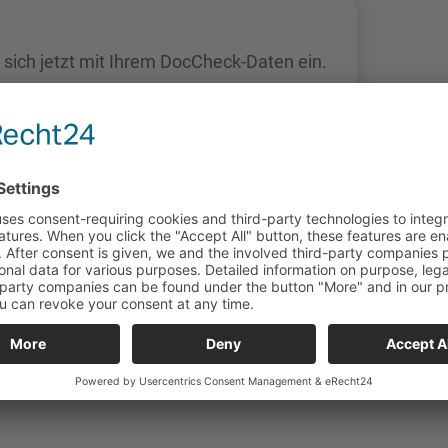
 sich jetzt mit Ihrem DocCheck-Daten ein.
halten. Bitte authentifizieren Sie sich mittels DocCheck.