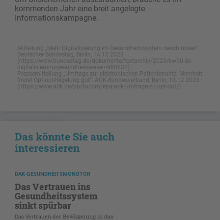
kommenden Jahr eine breit angelegte
Informationskampagne.
Mitteilung „Mehr Digitalisierung im Gesundheitssystem beschlossen“.
Deutscher Bundestag, Berlin, 14.12.2023
(https://www.bundestag.de/dokumente/textarchiv/2023/kw50-de-
digitalisierung-gesundheitswesen-980632).
Pressemitteilung „Umfrage zur elektronischen Patientenakte: Mehrheit
findet Opt-out-Regelung gut“. AOK-Bundesverband, Berlin, 13.12.2023
(https://www.aok.de/pp/bv/pm/epa-aok-umfrage-zu-opt-out/).
NICHT GESCHÜTZT
Das könnte Sie auch
interessieren
DAK-GESUNDHEITSMONOTOR
Das Vertrauen ins
Gesundheitssystem
sinkt spürbar
Das Vertrauen der Bevölkerung in das