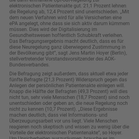
elektronischen Patientenakte gut. 21,1 Prozent lehnen
die Regelung ab, 12,4 Prozent sind unentschieden. „Mit
dem neuen Verfahren wird für alle Versicherten eine
ePA angelegt, ohne dass sie sich aktiv darum kümmern
müssen. Dies wird der Digitalisierung im
Gesundheitswesen hoffentlich Schubkraft verleihen.
Das Befragungsergebnis macht deutlich, dass es für
diese Neuregelung ganz überwiegend Zustimmung in
der Bevölkerung gibt“, sagt Jens Martin Hoyer (Berlin),
stellvertretender Vorstandsvorsitzender des AOK-
Bundesverbandes.
Die Befragung zeigt außerdem, dass aktuell etwa jeder
fünfte Befragte (21,3 Prozent) Widerspruch gegen das
Anlegen der persönlichen Patientenakte einlegen will.
Knapp die Hälfte der Befragten (49,3 Prozent) will dies
nicht tun, sehr viele Menschen (18,7 Prozent) sind noch
unentschieden oder geben an, die neue Regelung noch
nicht zu kennen (10,7 Prozent). „Diese Ergebnisse
machen deutlich, dass viel Informations- und
Überzeugungsarbeit vor uns liegt. Viele Menschen
reagieren noch skeptisch und wissen zu wenig über die
Vorteile der elektronischen Patientenakte“, so Hoyer.
Um Unsicherheiten auszuräumen, brauche es im