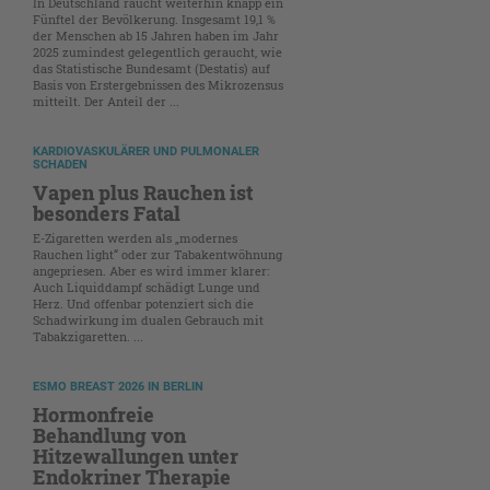
In Deutschland raucht weiterhin knapp ein
Fünftel der Bevölkerung. Insgesamt 19,1 %
der Menschen ab 15 Jahren haben im Jahr
2025 zumindest gelegentlich geraucht, wie
das Statistische Bundesamt (Destatis) auf
Basis von Erstergebnissen des Mikrozensus
mitteilt. Der Anteil der ...
KARDIOVASKULÄRER UND PULMONALER
SCHADEN
Vapen plus Rauchen ist
besonders Fatal
E-Zigaretten werden als „modernes
Rauchen light“ oder zur Tabakentwöhnung
angepriesen. Aber es wird immer klarer:
Auch Liquiddampf schädigt Lunge und
Herz. Und offenbar potenziert sich die
Schadwirkung im dualen Gebrauch mit
Tabakzigaretten. ...
ESMO BREAST 2026 IN BERLIN
Hormonfreie
Behandlung von
Hitzewallungen unter
Endokriner Therapie