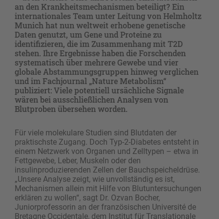
an den Krankheitsmechanismen beteiligt? Ein
internationales Team unter Leitung von Helmholtz
Munich hat nun weltweit erhobene genetische
Daten genutzt, um Gene und Proteine zu
identifizieren, die im Zusammenhang mit T2D
stehen. Ihre Ergebnisse haben die Forschenden
systematisch über mehrere Gewebe und vier
globale Abstammungsgruppen hinweg verglichen
und im Fachjournal „Nature Metabolism“
publiziert: Viele potentiell ursächliche Signale
wären bei ausschließlichen Analysen von
Blutproben übersehen worden.
Für viele molekulare Studien sind Blutdaten der
praktischste Zugang. Doch Typ-2-Diabetes entsteht in
einem Netzwerk von Organen und Zelltypen – etwa in
Fettgewebe, Leber, Muskeln oder den
insulinproduzierenden Zellen der Bauchspeicheldrüse.
„Unsere Analyse zeigt, wie unvollständig es ist,
Mechanismen allein mit Hilfe von Blutuntersuchungen
erklären zu wollen“, sagt Dr. Ozvan Bocher,
Juniorprofessorin an der französischen Université de
Bretagne Occidentale, dem Institut für Translationale