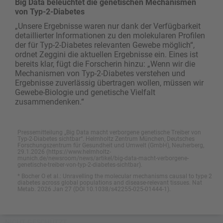
Big Data beleuchtet die genetischen Mechanismen
von Typ-2-Diabetes
„Unsere Ergebnisse waren nur dank der Verfügbarkeit
detaillierter Informationen zu den molekularen Profilen
der für Typ-2-Diabetes relevanten Gewebe möglich“,
ordnet Zeggini die aktuellen Ergebnisse ein. Eines ist
bereits klar, fügt die Forscherin hinzu: „Wenn wir die
Mechanismen von Typ-2-Diabetes verstehen und
Ergebnisse zuverlässig übertragen wollen, müssen wir
Gewebe-Biologie und genetische Vielfalt
zusammendenken.“
Pressemitteilung „Big Data macht verborgene genetische Treiber von
Typ-2-Diabetes sichtbar“. Helmholtz Zentrum München, Deutsches
Forschungszentrum für Gesundheit und Umwelt (GmbH), Neuherberg,
29.1.2026 (https://www.helmholtz-
munich.de/newsroom/news/artikel/big-data-macht-verborgene-
genetische-treiber-von-typ-2-diabetes-sichtbar).
* Bocher O et al.: Unravelling the molecular mechanisms causal to type 2
diabetes across global populations and disease-relevant tissues. Nat
Metab. 2026 Jan 27 (DOI 10.1038/s42255-025-01444-1).
NICHT GESCHÜTZT