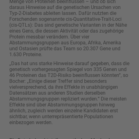
Menge von Proteinen beeinflussen – und ob sich
daraus Hinweise auf die genetischen Ursachen von
Typ-2-Diabetes ableiten lassen. Dafür nutzten die
Forschenden sogenannte cis-Quantitative-Trait-Loci
(cis-QTLs): Das sind genetische Varianten in der Nähe
eines Gens, die dessen Aktivität oder das zugehörige
Protein messbar verändern. Über vier
Abstammungsgruppen aus Europa, Afrika, Amerika
und Ostasien prüfte das Team so 20.307 Gene und
1.630 Proteine.
„Das hat uns starke Hinweise darauf gegeben, dass die
genetisch vorhergesagten Spiegel von 335 Genen und
46 Proteinen das T2D-Risiko beeinflussen könnten“, so
Bocher: „Einige dieser Treffer sind besonders
vielversprechend, da ihre Effekte in unabhängigen
Datensätzen aus anderen Studien derselben
Abstammungsgruppen repliziert wurden.“ Die meisten
Effekte sind über Abstammungsgruppen hinweg
ähnlich, zugleich werden einzelne Kandidaten erst
sichtbar, wenn unterrepräsentierte Populationen
einbezogen werden.