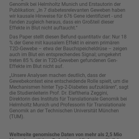
Genomik bei Helmholtz Munich und Erstautorin der
Publikation: „In 7 diabetesrelevanten Geweben haben
wir kausale Hinweise für 676 Gene identifiziert - und
fanden zugleich heraus, dass ein Großteil dieser
Effekte in Blut nicht auftaucht.“
Das Paper stellt diesen Befund quantitativ dar: Nur 18
% der Gene mit kausalem Effekt in einem primären
T2D-Gewebe – etwa der Bauchspeicheldrüse – zeigen
auch im Blut ein entsprechendes Signal; umgekehrt
treten 85 % der in T2D-Geweben gefundenen Gen-
Effekte im Blut nicht auf.
„Unsere Analysen machen deutlich, dass der
Gewebekontext eine entscheidende Rolle spielt, um die
Mechanismen hinter Typ-2-Diabetes aufzuklären“, sagt
die Studienleiterin Prof. Dr. Eleftheria Zeggini,
Direktorin des Instituts für Translationale Genomik bei
Helmholtz Munich und Professorin für Translationale
Genomik an der Technischen Universität München
(TUM).
Weltweite genomische Daten von mehr als 2,5 Mio