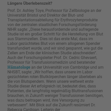
Längere Überlebenszeit?
Prof. Dr. Ashley Toye, Professor für Zellbiologie an der
Universität Bristol und Direktor der Blut- und
Transplantationsabteilung für Erythrozytenprodukte
von der zentralen staatlichen Forschungsförderung
NIHR sagte: „Diese herausfordernde und aufregende
Studie ist ein großer Schritt für die Herstellung von Blut
aus Stammzellen. Dies ist das erste Mal, dass im
Labor gezüchtetes Blut von einem allogenen Spender
transfundiert wurde, und wir sind gespannt, wie gut die
Zellen am Ende der klinischen Studie abschneiden“.
Auch der Forschungsleiter Prof. Dr. Cedric Ghevaert,
Professor für Transfusionsmedizin und beratender
Hämatologe
an der Universität von Cambridge und am
NHSBT, sagte: „Wir hoffen, dass unsere im Labor
gezüchteten roten Blutkörperchen länger überleben als
die von Blutspendern. Wenn unsere weltweit erste
Studie dieser Art erfolgreich ist, bedeutet dies, dass
Patienten, die langfristig regelmäßig Bluttransfusionen
brauchen, in Zukunft weniger Transfusionen benötigen,
was dazu beitragen wird, ihre Versorgung zu
verbessern“. Mit Blick auf die Zukunft resümiert Dr.
Rebecca Cardigan, Leiterin der