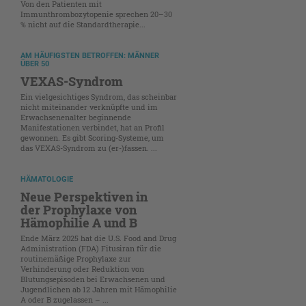
Von den Patienten mit
Immunthrombozytopenie sprechen 20–30
% nicht auf die Standardtherapie...
AM HÄUFIGSTEN BETROFFEN: MÄNNER
ÜBER 50
VEXAS-Syndrom
Ein vielgesichtiges Syndrom, das scheinbar
nicht miteinander verknüpfte und im
Erwachsenenalter beginnende
Manifestationen verbindet, hat an Profil
gewonnen. Es gibt Scoring-Systeme, um
das VEXAS-Syndrom zu (er-)fassen. ...
HÄMATOLOGIE
Neue Perspektiven in
der Prophylaxe von
Hämophilie A und B
Ende März 2025 hat die U.S. Food and Drug
Administration (FDA) Fitusiran für die
routinemäßige Prophylaxe zur
Verhinderung oder Reduktion von
Blutungsepisoden bei Erwachsenen und
Jugendlichen ab 12 Jahren mit Hämophilie
A oder B zugelassen – ...