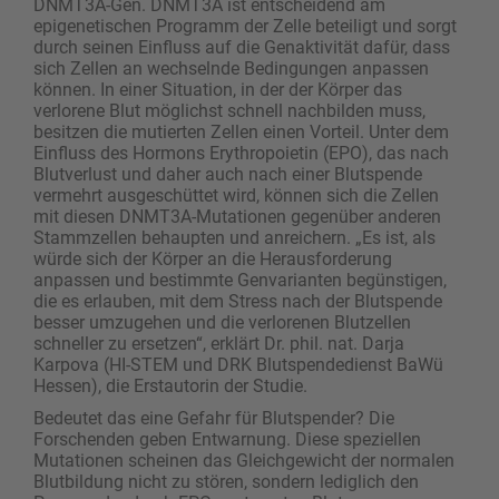
DNMT3A-Gen. DNMT3A ist entscheidend am
epigenetischen Programm der Zelle beteiligt und sorgt
durch seinen Einfluss auf die Genaktivität dafür, dass
sich Zellen an wechselnde Bedingungen anpassen
können. In einer Situation, in der der Körper das
verlorene Blut möglichst schnell nachbilden muss,
besitzen die mutierten Zellen einen Vorteil. Unter dem
Einfluss des Hormons Erythropoietin (EPO), das nach
Blutverlust und daher auch nach einer Blutspende
vermehrt ausgeschüttet wird, können sich die Zellen
mit diesen DNMT3A-Mutationen gegenüber anderen
Stammzellen behaupten und anreichern. „Es ist, als
würde sich der Körper an die Herausforderung
anpassen und bestimmte Genvarianten begünstigen,
die es erlauben, mit dem Stress nach der Blutspende
besser umzugehen und die verlorenen Blutzellen
schneller zu ersetzen“, erklärt Dr. phil. nat. Darja
Karpova (HI-STEM und DRK Blutspendedienst BaWü
Hessen), die Erstautorin der Studie.
Bedeutet das eine Gefahr für Blutspender? Die
Forschenden geben Entwarnung. Diese speziellen
Mutationen scheinen das Gleichgewicht der normalen
Blutbildung nicht zu stören, sondern lediglich den