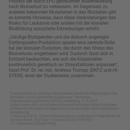
Prozess der durch EPO gesteuerten Bluterneuerung
nach Blutverlust zu verbessern. Im Gegensatz zu
anderen bekannten Mutationen in den Blutzellen gibt
es keinerlei Hinweise, dass diese Veränderungen das
Risiko für Leukämie oder andere mit der klonalen
Blutbildung assoziierte Erkrankungen erhöht.
„Häufige Blutspenden und die dadurch angeregte
Erythropoietin-Produktion spielen eine zentrale Rolle
bei der klonalen Evolution, die durch den Stress des
Blutverlusts angetrieben wird. Dadurch lässt sich in
Echtzeit beobachten, wie sich die Körperzellen
kontinuierlich genetisch an Stressfaktoren anpassen“,
fasst Prof. Dr. rer. nat. Andreas Trumpp (DKFZ und HI-
STEM), einer der Studienleiter, zusammen.
Pressemitteilung „Häufiges Blutspenden fördert die Regeneration der
Blutzellen durch genetische Anpassung“. Deutsches
Krebsforschungszentrum (DKFZ), Heidelberg, 11.3.2025
(https://www.dkfz.de/aktuelles/pressemitteilungen/detail/haeufiges-
blutspenden-foerdert-die-regeneration-der-blutzellen-durch-genetische-
anpassung).
* Karpova D et al.: Clonal Hematopoiesis Landscape in Frequent Blood
Donors. Blood. 2025 Mar 11:blood.2024027999 (DOI
10.1182/blood.2024027999).