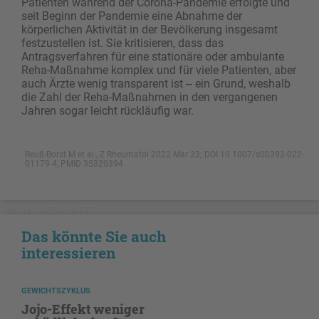
Patienten während der Corona-Pandemie erfolgte und
seit Beginn der Pandemie eine Abnahme der
körperlichen Aktivität in der Bevölkerung insgesamt
festzustellen ist. Sie kritisieren, dass das
Antragsverfahren für eine stationäre oder ambulante
Reha-Maßnahme komplex und für viele Patienten, aber
auch Ärzte wenig transparent ist ‒ ein Grund, weshalb
die Zahl der Reha-Maßnahmen in den vergangenen
Jahren sogar leicht rückläufig war.
Reuß-Borst M et al., Z Rheumatol 2022 Mar 23; DOI 10.1007/s00393-022-
01179-4, PMID 35320394
NICHT GESCHÜTZT
Das könnte Sie auch
interessieren
GEWICHTSZYKLUS
Jojo-Effekt weniger