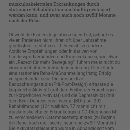
muskuloskelettalen Erkrankungen durch
stationäre Rehabilitation nachhaltig gesteigert
werden kann, und zwar auch noch zwölf Monate
nach der Reha.
Obwohl die Evidenzlage überzeugend ist, gelingt es
vielen Patienten nicht, ihren oft über Jahrzehnte
gepflegten ‒ sedativen ‒ Lebensstil zu ändern.
Ärztliche Empfehlungen oder Initiativen von
Landessportverbänden und Krankenkassen, wie etwa
ein „Rezept für mehr Bewegung“, führen meist nicht zu
einer nachhaltigen Verhaltensänderung. Hier könnte
eine stationäre Reha-Maßnahme langfristig Erfolg
versprechender sein. Die prospektive
Beobachtungsstudie (Prä-Post-Design) erfasste die
körperliche Aktivität (mit dem Freiburger Fragebogen
zur körperlichen Aktivität) und die Depressivität (mit
dem Beck-Depressions-Inventar [BDI]) bei 202
Rehabilitanden (124 weiblich, 77 männlich) mit
muskuloskelettalen Erkrankungen (ICD-Diagnosen M)
zu verschiedenen Katamnesezeitpunkten (zu Beginn
der Reha, nach drei, sechs, neun und zwölf Monaten).
Die Aktivitätssteigerung wurde in Abhängigkeit vom