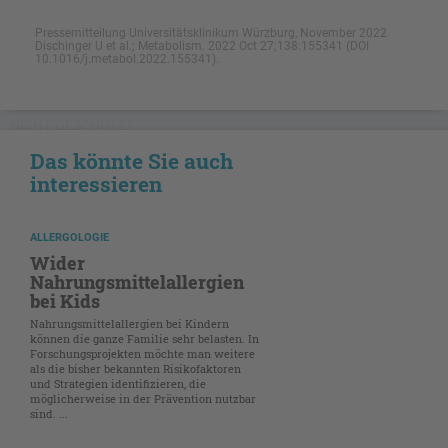
Pressemitteilung Universitätsklinikum Würzburg, November 2022
Dischinger U et al.; Metabolism. 2022 Oct 27;138:155341 (DOI
10.1016/j.metabol.2022.155341).
NICHT GESCHÜTZT
Das könnte Sie auch
interessieren
ALLERGOLOGIE
Wider
Nahrungsmittelallergien
bei Kids
Nahrungsmittelallergien bei Kindern
können die ganze Familie sehr belasten. In
Forschungsprojekten möchte man weitere
als die bisher bekannten Risikofaktoren
und Strategien identifizieren, die
möglicherweise in der Prävention nutzbar
sind. ...