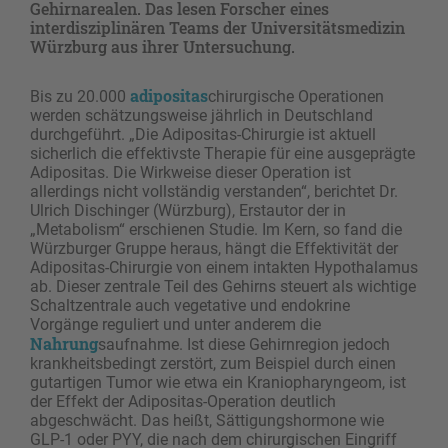
Gehirnarealen. Das lesen Forscher eines
interdisziplinären Teams der Universitätsmedizin
Würzburg aus ihrer Untersuchung.
adipositas
Bis zu 20.000
chirurgische Operationen
werden schätzungsweise jährlich in Deutschland
durchgeführt. „Die Adipositas-Chirurgie ist aktuell
sicherlich die effektivste Therapie für eine ausgeprägte
Adipositas. Die Wirkweise dieser Operation ist
allerdings nicht vollständig verstanden“, berichtet Dr.
Ulrich Dischinger (Würzburg), Erstautor der in
„Metabolism“ erschienen Studie. Im Kern, so fand die
Würzburger Gruppe heraus, hängt die Effektivität der
Adipositas-Chirurgie von einem intakten Hypothalamus
ab. Dieser zentrale Teil des Gehirns steuert als wichtige
Schaltzentrale auch vegetative und endokrine
Vorgänge reguliert und unter anderem die
Nahrung
saufnahme. Ist diese Gehirnregion jedoch
krankheitsbedingt zerstört, zum Beispiel durch einen
gutartigen Tumor wie etwa ein Kraniopharyngeom, ist
der Effekt der Adipositas-Operation deutlich
abgeschwächt. Das heißt, Sättigungshormone wie
GLP-1 oder PYY, die nach dem chirurgischen Eingriff