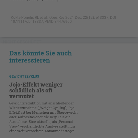
Kokts-Porietis RL et al., Obes Rev 2021 Dec; 22(12): e13337, DOI
10.1111/obr.13337, PMID 34476900
NICHT GESCHÜTZT
Das könnte Sie auch
interessieren
GEWICHTSZYKLUS
Jojo-Effekt weniger
schädlich als oft
vermutet
Gewichtsreduktion mit anschließender
Wiederzunahme („Weight Cycling“, Jojo-
Effekt) ist bei Menschen mit Übergewicht
oder Adipositas eher die Regel als die
Ausnahme. Eine aktuelle, als „Personal
View“ veröffentlichte Analyse stellt nun
eine weit verbreitete Annahme infrage: ...