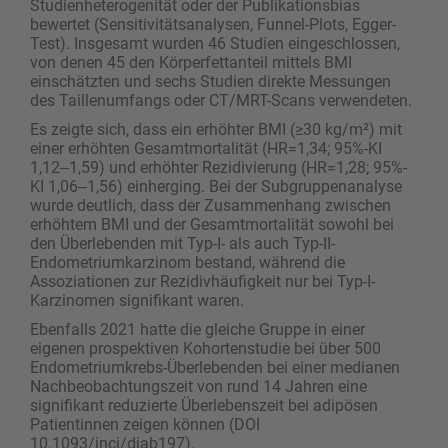
Studienheterogenität oder der Publikationsbias
bewertet (Sensitivitätsanalysen, Funnel-Plots, Egger-
Test). Insgesamt wurden 46 Studien eingeschlossen,
von denen 45 den Körperfettanteil mittels BMI
einschätzten und sechs Studien direkte Messungen
des Taillenumfangs oder CT/MRT-Scans verwendeten.
Es zeigte sich, dass ein erhöhter BMI (≥30 kg/m²) mit
einer erhöhten Gesamtmortalität (HR=1,34; 95%-KI
1,12‒1,59) und erhöhter Rezidivierung (HR=1,28; 95%-
KI 1,06‒1,56) einherging. Bei der Subgruppenanalyse
wurde deutlich, dass der Zusammenhang zwischen
erhöhtem BMI und der Gesamtmortalität sowohl bei
den Überlebenden mit Typ-I- als auch Typ-II-
Endometriumkarzinom bestand, während die
Assoziationen zur Rezidivhäufigkeit nur bei Typ-I-
Karzinomen signifikant waren.
Ebenfalls 2021 hatte die gleiche Gruppe in einer
eigenen prospektiven Kohortenstudie bei über 500
Endometriumkrebs-Überlebenden bei einer medianen
Nachbeobachtungszeit von rund 14 Jahren eine
signifikant reduzierte Überlebenszeit bei adipösen
Patientinnen zeigen können (DOI
10.1093/jnci/djab197).