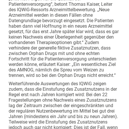
Patientenversorgung“, betont Thomas Kaiser, Leiter
des IQWiG-Ressorts Arzneimittelbewertung. „Neue
Arzneimittel werden in diesen Fällen ohne
Datengrundlage bevorzugt eingesetzt. Die Patienten
haben dann viel Hoffnung in ein neues Arzneimittel
gesetzt, für das erst Jahre später klar wird, dass es gar
keinen Nachweis einer Überlegenheit gegenüber den
vorhandenen Therapieoptionen gibt.“ Zudem
verhindere der generelle fiktive Zusatznutzen, dass
zwischen Orphan Drugs mit und ohne echten
Fortschritt für die Patientenversorgung unterschieden
werden könne, erläutert Kaiser: „Ein wesentliches Ziel
des AMNOG, nämlich die Spreu vom Weizen zu
trennen, wird so bei den Orphan Drugs nicht erreicht.“
Weiterführende Auswertungen des IQWiG zeigen
zudem, dass die Einstufung des Zusatznutzens in der
Regel erst nach Jahren korrigiert wird: Bei den 22
Fragestellungen ohne Nachweis eines Zusatznutzens
lag der Zeitraum zwischen der eingeschränkten und
der regulären Nutzenbewertung im Mittel bei gut drei
Jahren (mindestens ein Jahr und bis zu neun Jahren).
Teilweise wird die Einstufung des Zusatznutzens
jedoch auch gar nicht korrigiert: Dies ist der Fall, wenn