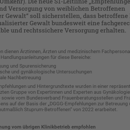
Umkehr). Die neue S1-Leitlinie „Empfehlung
nd Versorgung von weiblichen Betroffenen
er Gewalt“ soll sicherstellen, dass betroffen
ualisierter Gewalt bundesweit eine fachgerec
ble und rechtssichere Versorgung erhalten.
 dienen Ärztinnen, Ärzten und medizinischem Fachpersonal
e Handlungsanleitungen für diese Bereiche:
gung und Spurensicherung
gische und gynäkologische Untersuchungen
ale Nachbetreuung
pfehlungen und Hintergrundtexte wurden in einer repräsent
en Gruppe von Expertinnen und Experten aus Gynäkologie
ie sowie vom Bundesverband Frauenberatungsstellen und Fr
sens auf der Basis der „DGGG-Empfehlungen zur Betreuung
mutmaßlich Stuprum-Betroffenen“ von 2022 erarbeitet.
nung vom übrigen Klinikbetrieb empfohlen