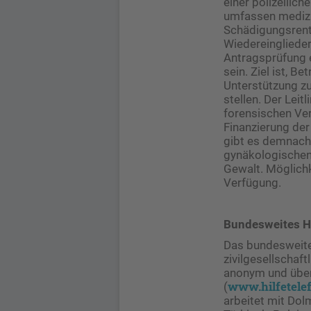
einer polizeilic
umfassen medizi
Schädigungsrente
Wiedereinglieder
Antragsprüfung e
sein. Ziel ist, B
Unterstützung z
stellen. Der Leit
forensischen Ver
Finanzierung der
gibt es demnach 
gynäkologischen
Gewalt. Möglichk
Verfügung.
Bundesweites Hi
Das bundesweite
zivilgesellschaf
anonym und über
www.hilfetele
(
arbeitet mit Dol