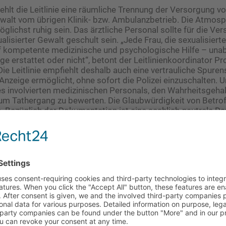
ehlt die Leitlinie eine räumliche Trennung der Versorgung v
ewalt vom übrigen Klinik- bzw. Ambulanzbetrieb. Die Atmosp
glichst ruhig sein. Das ärztliche Personal sollte für die Ve
lisierter Gewalt geschult sein. „Jede Frau, die sexualisierte
f kompetente medizinische und psychologische Hilfe – una
ge erstattet oder nicht“, betont der Leitlinienkoordinator Pr
Die Leitlinie empfiehlt deshalb auch eine vertrauliche Spure
Anzeige ermöglicht, ohne sofort die Polizei einzuschalten. Un
s involvierten medizinischen Personals, den Wahrheitsgeha
um Tathergang zu bewerten. Die Glaubwürdigkeit von Betroff
n. Bezüglich der Dokumentation ist eine sachlich-neutrale Da
r ein juristisches Verfahren von großer Bedeutung.“
heit der Patientin in den Mittelpunkt stellen
 gute Versorgung in dieser hochgradig sensiblen Situation i
raumainformierte Gesprächsführung, die den Betroffenen Ko
zess ermöglicht und ihre Würde und Sicherheit in den Mitte
es Vorgehen beinhalte ein Verständnis der tiefgreifenden 
sychischen und sozialen Auswirkungen eines Traumas auf ei
ne traumabedingten Auswirkungen behandelt, das Vorgehen