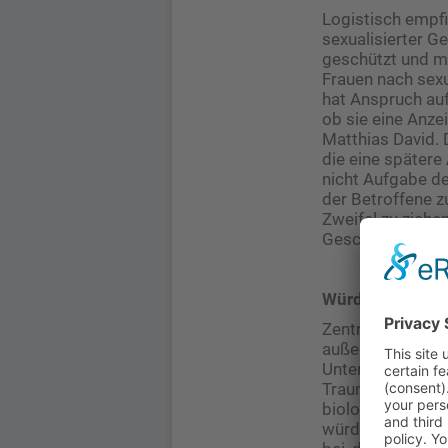
Logistisch empfi
sexualisierter G
geschützt und mö
Frauen nach sexua
hat Anspruch au
ob sie eine Anzei
Matthias David. 
die eine spätere 
nicht Aufgabe de
der Betroffene z
Zweifel zu ziehe
Geschilderten fü
Würde und Sicher
Zentral für eine
außerdem eine t
Untersuchungspro
Traumainformiert
biologischen, p
würden zwar kei