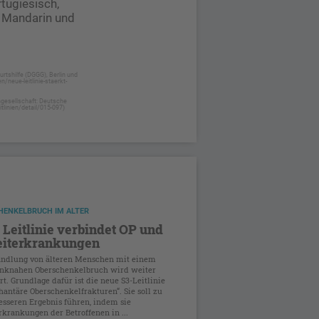
rtugiesisch,
, Mandarin und
rtshilfe (DGGG), Berlin und
neue-leitlinie-staerkt-
hgesellschaft: Deutsche
linien/detail/015-097)
HENKELBRUCH IM ALTER
Leitlinie verbindet OP und
eiterkrankungen
andlung von älteren Menschen mit einem
enknahen Oberschenkelbruch wird weiter
rt. Grundlage dafür ist die neue S3-Leitlinie
hantäre Oberschenkelfrakturen“. Sie soll zu
sseren Ergebnis führen, indem sie
rkrankungen der Betroffenen in ...