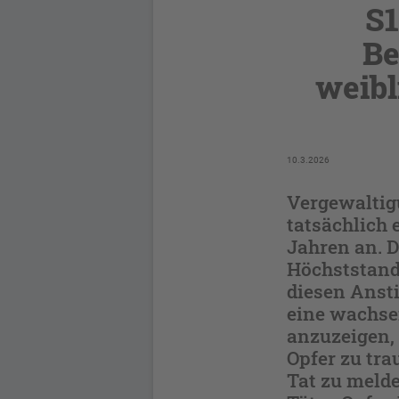
S1
Be
weibl
10.3.2026
Vergewaltigu
tatsächlich 
Jahren an. D
Höchststand
diesen Anst
eine wachsen
anzuzeigen, s
Opfer zu tra
Tat zu meld