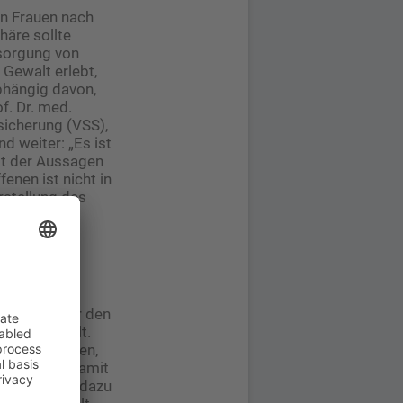
on Frauen nach
häre sollte
rsorgung von
 Gewalt erlebt,
bhängig davon,
of. Dr. med.
nsicherung (VSS),
d weiter: „Es ist
lt der Aussagen
enen ist nicht in
rstellung des
st demnach
ntrolle über den
lpunkt stellt.
neurologischen,
ne Person. Damit
 trage aber dazu