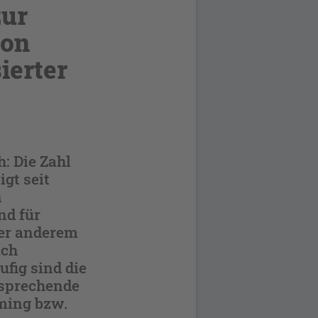
zur
von
ierter
: Die Zahl
igt seit
n
nd für
er anderem
uch
ufig sind die
tsprechende
ming bzw.