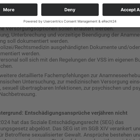
isse zu beseitigen, mit denen betroffene Frauen nach sexuali
Gesundheitsversorgung konfrontiert sein können, heißt es in 
ungen sind der Leitlinie zu entnehmen (Auswahl):
heit einer weiblichen Drittperson ist anzustreben
ne Versorgungsoptionen sollen erläutert werden.
nung, Unterbrechung und vorzeitige Beendigung der Anamn
ng soll dokumentiert werden.
 Polizei/Rechtsmedizin ausgehändigten Dokumente und/oder
umentiert werden.
Personal soll sich mit den Regelungen der VSS im eigenen 
achen.
bt weitere detaillierte Fachempfehlungen zur Anamneseerhebu
nsischen Untersuchung, zur medizinischen Versorgung einsc
, sexuell übertragbaren Infektionen, zur psychischen und p
 Nachbetreuung.
ntergrund: Entschädigungsansprüche verjähren nicht
2024 hat das Soziale Entschädigungsrecht (SEG) das
ungsgesetz abgelöst. Das SEG ist im SGB XIV verankert und
ür Betroffene sexualisierter Gewalt. Ansprüche bestehen u