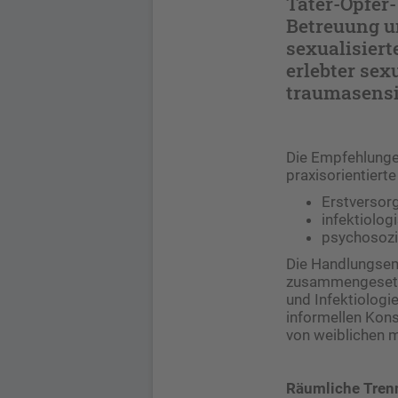
Täter-Opfer-
Betreuung u
sexualisiert
erlebter sex
traumasensi
Die Empfehlungen
praxisorientiert
Erstversor
infektiolo
psychosozi
Die Handlungsem
zusammengesetzt
und Infektiolog
informellen Kon
von weiblichen 
Räumliche Tren