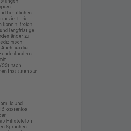
eistungen
pien,
nd beruflichen
nanziert. Die
 kann hilfreich
 und langfristige
ndesländer zu
medizinisch-
 Auch sei die
n Bundesländern
mit
(VSS) nach
en Instituten zur
amilie und
16 kostenlos,
bar
as Hilfetelefon
den Sprachen