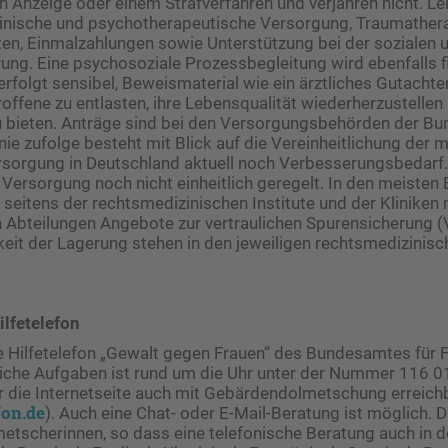
hen Anzeige oder einem Strafverfahren und verjähren nicht. L
nische und psychotherapeutische Versorgung, Traumathera
n, Einmalzahlungen sowie Unterstützung bei der sozialen u
ung. Eine psychosoziale Prozessbegleitung wird ebenfalls fi
rfolgt sensibel, Beweismaterial wie ein ärztliches Gutachten
etroffene zu entlasten, ihre Lebensqualität wiederherzustellen
u bieten. Anträge sind bei den Versorgungsbehörden der Bu
linie zufolge besteht mit Blick auf die Vereinheitlichung der 
sorgung in Deutschland aktuell noch Verbesserungsbedarf.
 Versorgung noch nicht einheitlich geregelt. In den meiste
seitens der rechtsmedizinischen Institute und der Kliniken 
 Abteilungen Angebote zur vertraulichen Spurensicherung 
eit der Lagerung stehen in den jeweiligen rechtsmedizinisch
lfetelefon
 Hilfetelefon „Gewalt gegen Frauen“ des Bundesamtes für F
tliche Aufgaben ist rund um die Uhr unter der Nummer 116 0
 die Internetseite auch mit Gebärdendolmetschung erreich
fon.de
). Auch eine Chat- oder E-Mail-Beratung ist möglich. D
metscherinnen, so dass eine telefonische Beratung auch in 