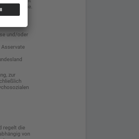
sierter Gewalt
der Leitlinie.
ese und/oder
 Asservate
Bundesland
ng, zur
hließlich
sychosozialen
 regelt die
nabhängig von