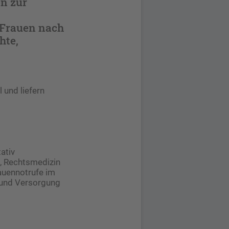
en zur
e Frauen nach
hte,
 und liefern
ativ
, Rechtsmedizin
auennotrufe im
 und Versorgung