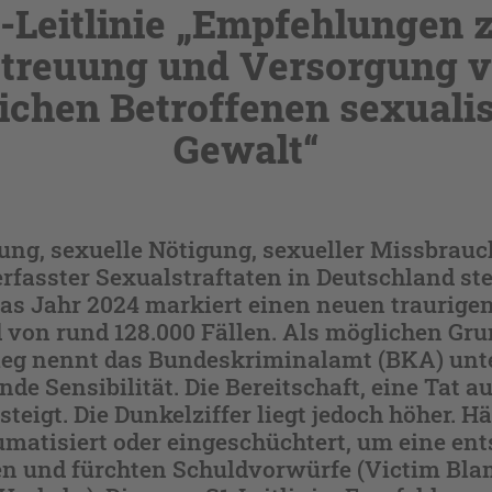
-Leitlinie „Empfehlungen 
treuung und Versorgung 
ichen Betroffenen sexualis
Gewalt“
ng, sexuelle Nötigung, sexueller Missbrauch
erfasster Sexualstraftaten in Deutschland ste
as Jahr 2024 markiert einen neuen traurige
 von rund 128.000 Fällen. Als möglichen Gru
ieg nennt das Bundeskriminalamt (BKA) unt
de Sensibilität. Die Bereitschaft, eine Tat a
teigt. Die Dunkelziffer liegt jedoch höher. Hä
umatisiert oder eingeschüchtert, um eine en
en und fürchten Schuldvorwürfe (Victim Bla