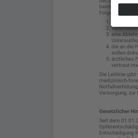
bei, die Hindern
beim Zugang zur 
Folgende Empfehl
die Anwesen
verschiede
eine Ableh
Untersuchu
die an die
sollen dok
ärztliches 
vertraut m
Die Leitlinie gi
medizinisch-fore
Notfallverhütung
Versorgung, zur
Gesetzlicher Hi
Seit dem 01.01.
Opferentschädig
Entschädigung f