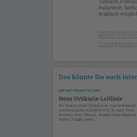
Türkisch, Polnisc
Italienisch, Ser
Arabisch möglich
Pressemitteilung „Neue Leitlin
Berufsverband der Frauenärztin
frauenversorgung-nach-sexualis
* S1-Leitlinie „Empfehlungen z
Gesellschaft für Gynäkologie u
NICHT GESCHÜTZT
Das könnte Sie auch inte
AUFTAKTVERANSTALTUNG
Neue Urtikaria-Leitlinie
Die Ursache einer Urtikaria sei eine bestehende
Autoimmunität, erläuterte Prof. Dr. med. Petra
Staubach-Renz (Mainz). Je nach Form könne es
zudem Trigger geben. ...