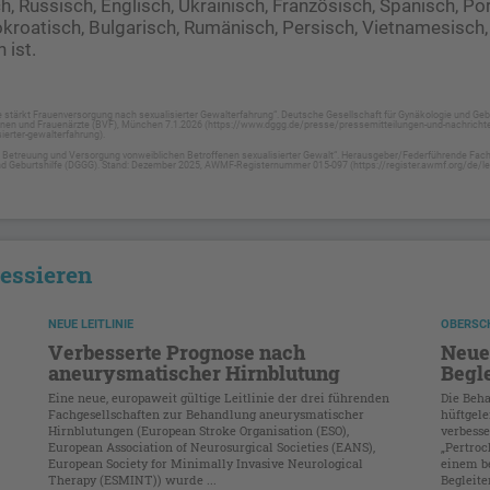
h, Russisch, Englisch, Ukrainisch, Französisch, Spanisch, Po
bokroatisch, Bulgarisch, Rumänisch, Persisch, Vietnamesisch
 ist.
ie stärkt Frauenversorgung nach sexualisierter Gewalterfahrung“. Deutsche Gesellschaft für Gynäkologie und Gebu
nen und Frauenärzte (BVF), München 7.1.2026 (https://www.dggg.de/presse/pressemitteilungen-und-nachrichten/
ierter-gewalterfahrung).
ur Betreuung und Versorgung vonweiblichen Betroffenen sexualisierter Gewalt“. Herausgeber/Federführende Fac
nd Geburtshilfe (DGGG). Stand: Dezember 2025, AWMF-Registernummer 015-097 (https://register.awmf.org/de/leit
ressieren
NEUE LEITLINIE
OBERSC
Verbesserte Prognose nach
Neue 
aneurysmatischer Hirnblutung
Begl
Eine neue, europaweit gültige Leitlinie der drei führenden
Die Beh
Fachgesellschaften zur Behandlung aneurysmatischer
hüftgel
Hirnblutungen (European Stroke Organisation (ESO),
verbesse
European Association of Neurosurgical Societies (EANS),
„Pertroc
European Society for Minimally Invasive Neurological
einem be
Therapy (ESMINT)) wurde ...
Begleite